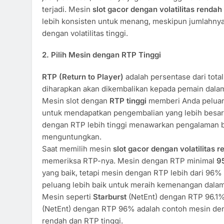
terjadi. Mesin
slot gacor dengan volatilitas rendah
lebih konsisten untuk menang, meskipun jumlahnya
dengan volatilitas tinggi.
2.
Pilih Mesin dengan RTP Tinggi
RTP (Return to Player)
adalah persentase dari tota
diharapkan akan dikembalikan kepada pemain dalam
Mesin slot dengan
RTP tinggi
memberi Anda peluang
untuk mendapatkan pengembalian yang lebih besar.
dengan RTP lebih tinggi menawarkan pengalaman b
menguntungkan.
Saat memilih mesin
slot gacor dengan volatilitas 
memeriksa RTP-nya. Mesin dengan RTP minimal
9
yang baik, tetapi mesin dengan RTP lebih dari 96
peluang lebih baik untuk meraih kemenangan dalam
Mesin seperti
Starburst
(NetEnt) dengan RTP 96.1
(NetEnt) dengan RTP 96% adalah contoh mesin deng
rendah dan RTP tinggi.