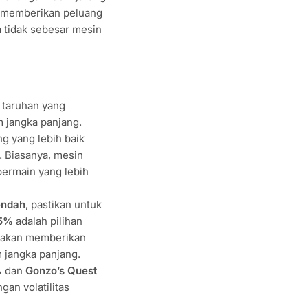
memberikan peluang
 tidak sebesar mesin
l taruhan yang
 jangka panjang.
 yang lebih baik
 Biasanya, mesin
ermain yang lebih
rendah
, pastikan untuk
5%
adalah pilihan
% akan memberikan
 jangka panjang.
% dan
Gonzo’s Quest
an volatilitas