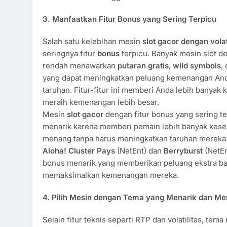
3.
Manfaatkan Fitur Bonus yang Sering Terpicu
Salah satu kelebihan mesin
slot gacor dengan volat
seringnya fitur
bonus
terpicu. Banyak mesin slot de
rendah menawarkan
putaran gratis
,
wild symbols
,
yang dapat meningkatkan peluang kemenangan An
taruhan. Fitur-fitur ini memberi Anda lebih banyak
meraih kemenangan lebih besar.
Mesin
slot gacor
dengan fitur bonus yang sering ter
menarik karena memberi pemain lebih banyak kes
menang tanpa harus meningkatkan taruhan mereka.
Aloha! Cluster Pays
(NetEnt) dan
Berryburst
(NetEn
bonus menarik yang memberikan peluang ekstra ba
memaksimalkan kemenangan mereka.
4.
Pilih Mesin dengan Tema yang Menarik dan M
Selain fitur teknis seperti RTP dan volatilitas, tema