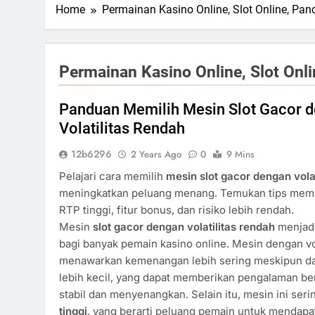
Home
Permainan Kasino Online, Slot Online, Pan
Permainan Kasino Online, Slot Onl
Panduan Memilih Mesin Slot Gacor 
Volatilitas Rendah
12b6296
2 Years Ago
0
9 Mins
Pelajari cara memilih
mesin slot gacor dengan volat
meningkatkan peluang menang. Temukan tips memi
RTP tinggi, fitur bonus, dan risiko lebih rendah.
Mesin
slot gacor dengan volatilitas rendah
menjadi
bagi banyak pemain kasino online. Mesin dengan vol
menawarkan kemenangan lebih sering meskipun da
lebih kecil, yang dapat memberikan pengalaman be
stabil dan menyenangkan. Selain itu, mesin ini seri
tinggi
, yang berarti peluang pemain untuk mendap