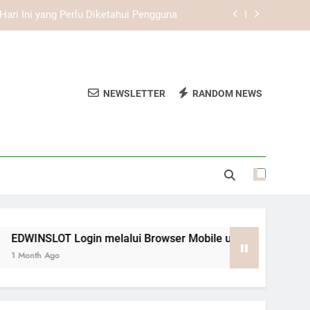
Hari Ini yang Perlu Diketahui Pengguna
obile untuk Pengalaman Lebih Efisien
dengan Langkah yang Aman dan Terarah
NEWSLETTER
RANDOM NEWS
4D Login dengan Koneksi yang Stabil
Hari Ini yang Perlu Diketahui Pengguna
obile untuk Pengalaman Lebih Efisien
dengan Langkah yang Aman dan Terarah
 Login melalui Browser Mobile untuk Pengalaman Lebih Efis