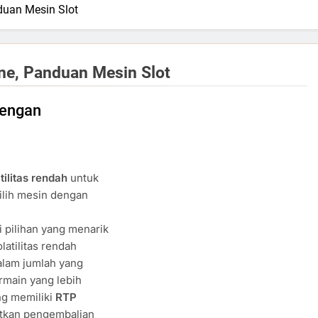
duan Mesin Slot
ine, Panduan Mesin Slot
dengan
ilitas rendah
untuk
lih mesin dengan
 pilihan yang menarik
atilitas rendah
lam jumlah yang
rmain yang lebih
ng memiliki
RTP
atkan pengembalian