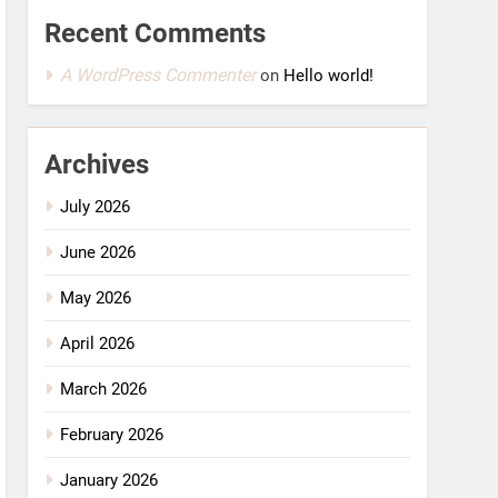
Recent Comments
A WordPress Commenter
on
Hello world!
Archives
July 2026
June 2026
May 2026
April 2026
March 2026
February 2026
January 2026