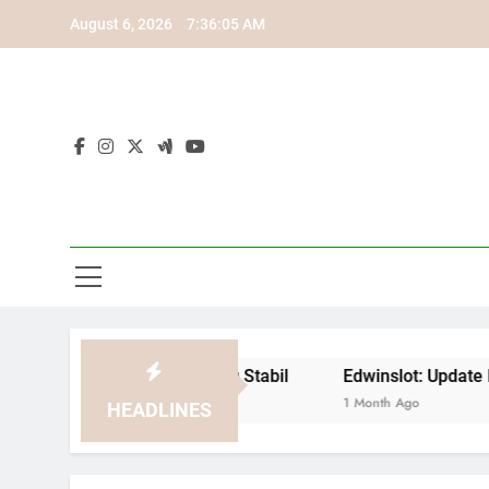
Skip
August 6, 2026
7:36:06 AM
to
content
Bitl
Dapatkan I
an Koneksi yang Stabil
Edwinslot: Update Informasi Te
1 Month Ago
HEADLINES