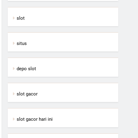
slot
situs
depo slot
slot gacor
slot gacor hari ini