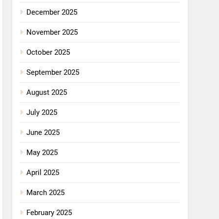
December 2025
November 2025
October 2025
September 2025
August 2025
July 2025
June 2025
May 2025
April 2025
March 2025
February 2025