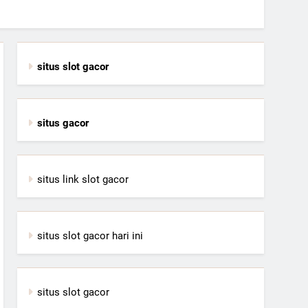
situs slot gacor
situs gacor
situs link slot gacor
situs slot gacor hari ini
situs slot gacor