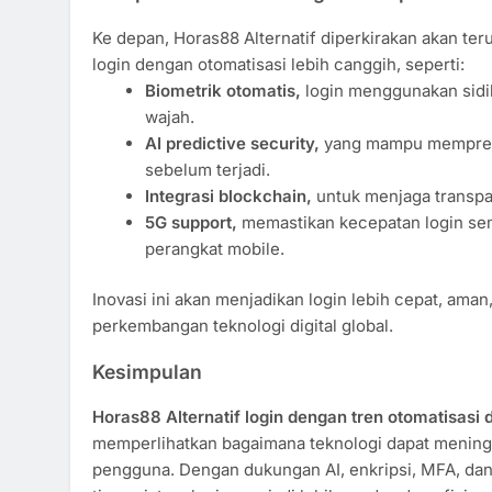
Ke depan, Horas88 Alternatif diperkirakan akan te
login dengan otomatisasi lebih canggih, seperti:
Biometrik otomatis,
login menggunakan sidik
wajah.
AI predictive security,
yang mampu mempredi
sebelum terjadi.
Integrasi blockchain,
untuk menjaga transpar
5G support,
memastikan kecepatan login sem
perangkat mobile.
Inovasi ini akan menjadikan login lebih cepat, ama
perkembangan teknologi digital global.
Kesimpulan
Horas88 Alternatif login dengan tren otomatisasi d
memperlihatkan bagaimana teknologi dapat menin
pengguna. Dengan dukungan AI, enkripsi, MFA, dan