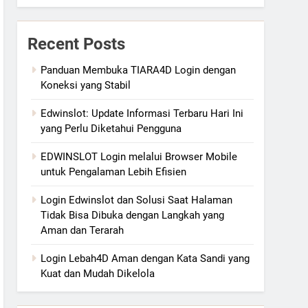
Recent Posts
Panduan Membuka TIARA4D Login dengan
Koneksi yang Stabil
Edwinslot: Update Informasi Terbaru Hari Ini
yang Perlu Diketahui Pengguna
EDWINSLOT Login melalui Browser Mobile
untuk Pengalaman Lebih Efisien
Login Edwinslot dan Solusi Saat Halaman
Tidak Bisa Dibuka dengan Langkah yang
Aman dan Terarah
Login Lebah4D Aman dengan Kata Sandi yang
Kuat dan Mudah Dikelola