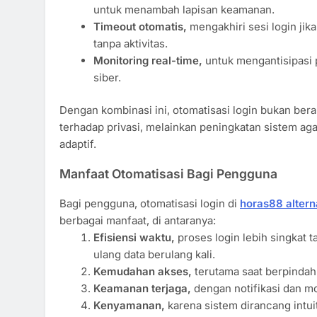
untuk menambah lapisan keamanan.
Timeout otomatis,
mengakhiri sesi login jika
tanpa aktivitas.
Monitoring real-time,
untuk mengantisipasi 
siber.
Dengan kombinasi ini, otomatisasi login bukan ber
terhadap privasi, melainkan peningkatan sistem aga
adaptif.
Manfaat Otomatisasi Bagi Pengguna
Bagi pengguna, otomatisasi login di
horas88 alterna
berbagai manfaat, di antaranya:
Efisiensi waktu,
proses login lebih singkat 
ulang data berulang kali.
Kemudahan akses,
terutama saat berpindah
Keamanan terjaga,
dengan notifikasi dan mo
Kenyamanan,
karena sistem dirancang intuit