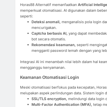
Horas88 Alternatif memanfaatkan
Artificial Intelli
memperkuat otomatisasi. AI digunakan dalam beber
seperti:
Deteksi anomali,
menganalisis pola login d
mencurigakan.
Captcha berbasis AI,
yang dapat membedakan
bot secara otomatis.
Rekomendasi keamanan,
seperti menginga
mengganti password lemah dengan yang lebi
Integrasi AI ini menambah nilai lebih dalam hal ke
mengganggu kenyamanan.
Keamanan Otomatisasi Login
Meski otomatisasi berfokus pada kecepatan, Horas8
melupakan aspek perlindungan data. Sistem login d
SSL/TLS encryption,
melindungi data login d
Multi-Factor Authentication (MFA),
tetap me