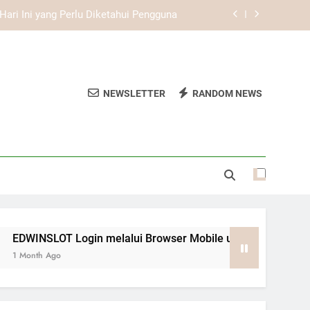
Hari Ini yang Perlu Diketahui Pengguna
obile untuk Pengalaman Lebih Efisien
dengan Langkah yang Aman dan Terarah
NEWSLETTER
RANDOM NEWS
4D Login dengan Koneksi yang Stabil
Hari Ini yang Perlu Diketahui Pengguna
obile untuk Pengalaman Lebih Efisien
dengan Langkah yang Aman dan Terarah
 Login melalui Browser Mobile untuk Pengalaman Lebih Efis