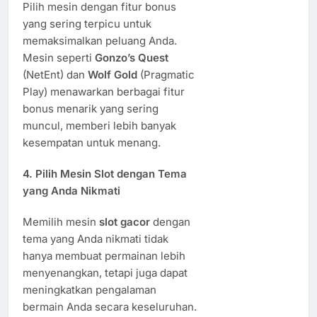
Pilih mesin dengan fitur bonus
yang sering terpicu untuk
memaksimalkan peluang Anda.
Mesin seperti
Gonzo’s Quest
(NetEnt) dan
Wolf Gold
(Pragmatic
Play) menawarkan berbagai fitur
bonus menarik yang sering
muncul, memberi lebih banyak
kesempatan untuk menang.
4.
Pilih Mesin Slot dengan Tema
yang Anda Nikmati
Memilih mesin
slot gacor
dengan
tema yang Anda nikmati tidak
hanya membuat permainan lebih
menyenangkan, tetapi juga dapat
meningkatkan pengalaman
bermain Anda secara keseluruhan.