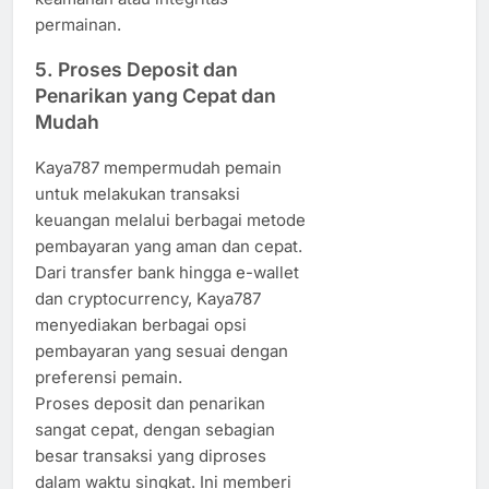
permainan.
5.
Proses Deposit dan
Penarikan yang Cepat dan
Mudah
Kaya787 mempermudah pemain
untuk melakukan transaksi
keuangan melalui berbagai metode
pembayaran yang aman dan cepat.
Dari transfer bank hingga e-wallet
dan cryptocurrency, Kaya787
menyediakan berbagai opsi
pembayaran yang sesuai dengan
preferensi pemain.
Proses deposit dan penarikan
sangat cepat, dengan sebagian
besar transaksi yang diproses
dalam waktu singkat. Ini memberi