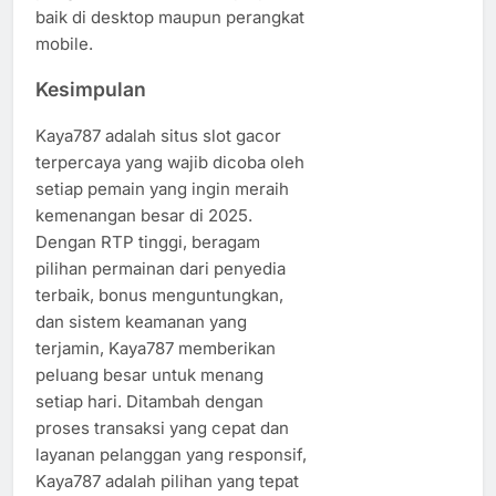
baik di desktop maupun perangkat
mobile.
Kesimpulan
Kaya787 adalah situs slot gacor
terpercaya yang wajib dicoba oleh
setiap pemain yang ingin meraih
kemenangan besar di 2025.
Dengan RTP tinggi, beragam
pilihan permainan dari penyedia
terbaik, bonus menguntungkan,
dan sistem keamanan yang
terjamin, Kaya787 memberikan
peluang besar untuk menang
setiap hari. Ditambah dengan
proses transaksi yang cepat dan
layanan pelanggan yang responsif,
Kaya787 adalah pilihan yang tepat