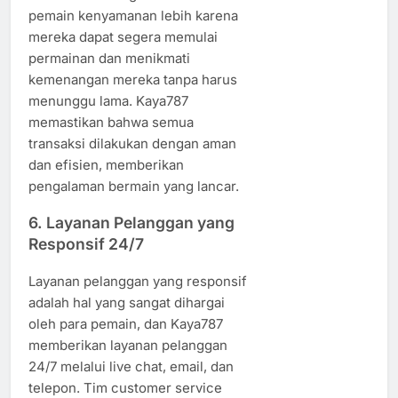
pemain kenyamanan lebih karena
mereka dapat segera memulai
permainan dan menikmati
kemenangan mereka tanpa harus
menunggu lama. Kaya787
memastikan bahwa semua
transaksi dilakukan dengan aman
dan efisien, memberikan
pengalaman bermain yang lancar.
6.
Layanan Pelanggan yang
Responsif 24/7
Layanan pelanggan yang responsif
adalah hal yang sangat dihargai
oleh para pemain, dan Kaya787
memberikan layanan pelanggan
24/7 melalui live chat, email, dan
telepon. Tim customer service