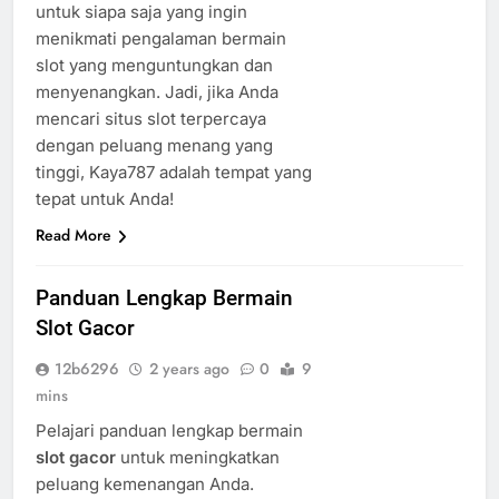
untuk siapa saja yang ingin
menikmati pengalaman bermain
slot yang menguntungkan dan
menyenangkan. Jadi, jika Anda
mencari situs slot terpercaya
dengan peluang menang yang
tinggi, Kaya787 adalah tempat yang
tepat untuk Anda!
Read More
Panduan Lengkap Bermain
Slot Gacor
12b6296
2 years ago
0
9
mins
Pelajari panduan lengkap bermain
slot gacor
untuk meningkatkan
peluang kemenangan Anda.