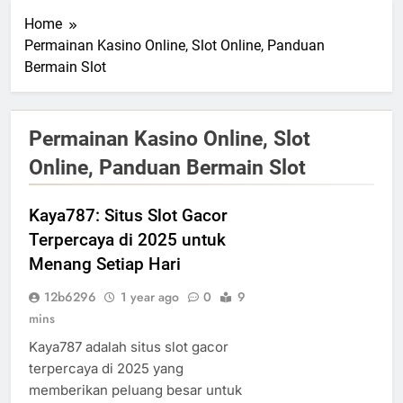
Home
Permainan Kasino Online, Slot Online, Panduan
Bermain Slot
Permainan Kasino Online, Slot
Online, Panduan Bermain Slot
Kaya787: Situs Slot Gacor
Terpercaya di 2025 untuk
Menang Setiap Hari
12b6296
1 year ago
0
9
mins
Kaya787 adalah situs slot gacor
terpercaya di 2025 yang
memberikan peluang besar untuk