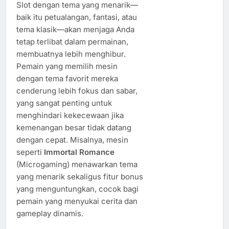
Slot dengan tema yang menarik—
baik itu petualangan, fantasi, atau
tema klasik—akan menjaga Anda
tetap terlibat dalam permainan,
membuatnya lebih menghibur.
Pemain yang memilih mesin
dengan tema favorit mereka
cenderung lebih fokus dan sabar,
yang sangat penting untuk
menghindari kekecewaan jika
kemenangan besar tidak datang
dengan cepat. Misalnya, mesin
seperti
Immortal Romance
(Microgaming) menawarkan tema
yang menarik sekaligus fitur bonus
yang menguntungkan, cocok bagi
pemain yang menyukai cerita dan
gameplay dinamis.