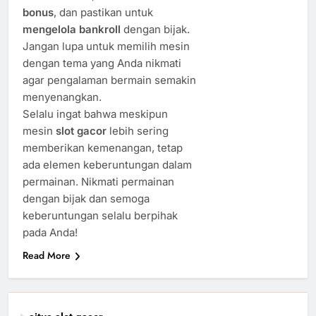
bonus
, dan pastikan untuk
mengelola bankroll
dengan bijak.
Jangan lupa untuk memilih mesin
dengan tema yang Anda nikmati
agar pengalaman bermain semakin
menyenangkan.
Selalu ingat bahwa meskipun
mesin
slot gacor
lebih sering
memberikan kemenangan, tetap
ada elemen keberuntungan dalam
permainan. Nikmati permainan
dengan bijak dan semoga
keberuntungan selalu berpihak
pada Anda!
Read More