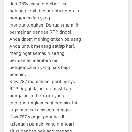
dari 96%, yang memberikan
peluang lebih besar untuk meraih
pengembalian yang
menguntungkan. Dengan memilih
permainan dengan RTP tinggi,
Anda dapat meningkatkan peluang
Anda untuk menang setiap hari,
mengingat semakin sering
permainan memberikan
pengembalian yang baik bagi
pemain.
Kaya787 memahami pentingnya
RTP tinggi dalam memastikan
pengalaman bermain yang
menguntungkan bagi pemain. Ini
juga menjadi alasan mengapa
Kaya787 sangat populer di
kalangan pemain yang mencari
situs dengan peluang menang