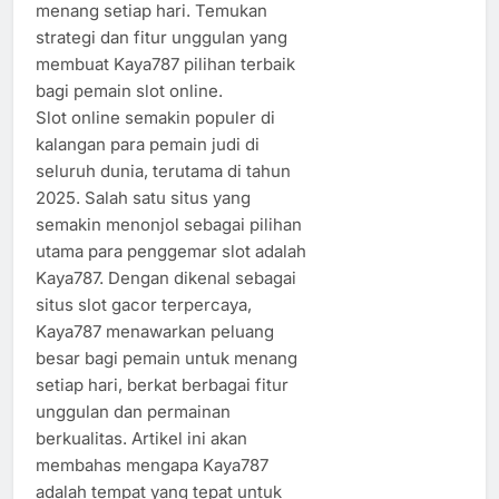
menang setiap hari. Temukan
strategi dan fitur unggulan yang
membuat Kaya787 pilihan terbaik
bagi pemain slot online.
Slot online semakin populer di
kalangan para pemain judi di
seluruh dunia, terutama di tahun
2025. Salah satu situs yang
semakin menonjol sebagai pilihan
utama para penggemar slot adalah
Kaya787. Dengan dikenal sebagai
situs slot gacor terpercaya,
Kaya787 menawarkan peluang
besar bagi pemain untuk menang
setiap hari, berkat berbagai fitur
unggulan dan permainan
berkualitas. Artikel ini akan
membahas mengapa Kaya787
adalah tempat yang tepat untuk