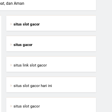
epat, dan Aman
situs slot gacor
situs gacor
situs link slot gacor
situs slot gacor hari ini
situs slot gacor