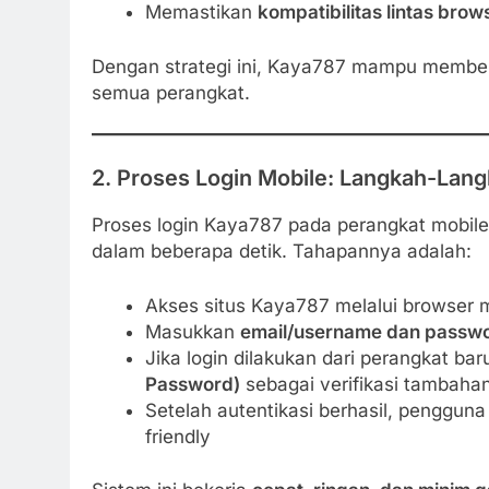
Memastikan
kompatibilitas lintas brow
Dengan strategi ini, Kaya787 mampu membe
semua perangkat.
2. Proses Login Mobile: Langkah-Lang
Proses login Kaya787 pada perangkat mobil
dalam beberapa detik. Tahapannya adalah:
Akses situs Kaya787 melalui browser mob
Masukkan
email/username dan passw
Jika login dilakukan dari perangkat ba
Password)
sebagai verifikasi tambaha
Setelah autentikasi berhasil, penggun
friendly