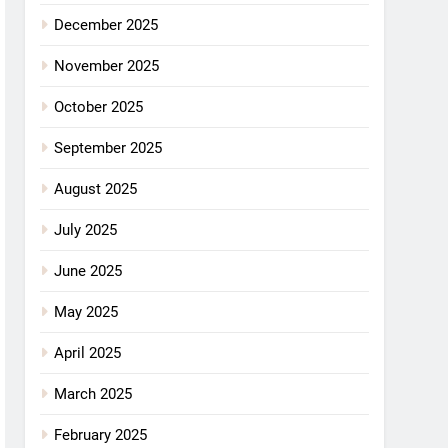
December 2025
November 2025
October 2025
September 2025
August 2025
July 2025
June 2025
May 2025
April 2025
March 2025
February 2025