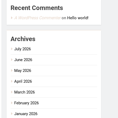
Recent Comments
A WordPress Commenter
on
Hello world!
Archives
July 2026
June 2026
May 2026
April 2026
March 2026
February 2026
January 2026