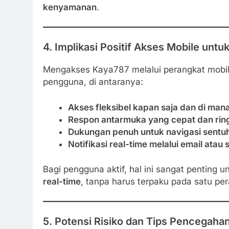
kenyamanan
.
4. Implikasi Positif Akses Mobile unt
Mengakses Kaya787 melalui perangkat mobi
pengguna, di antaranya:
Akses fleksibel kapan saja dan di mana
Respon antarmuka yang cepat dan rin
Dukungan penuh untuk navigasi sentu
Notifikasi real-time melalui email atau 
Bagi pengguna aktif, hal ini sangat penting u
real-time
, tanpa harus terpaku pada satu per
5. Potensi Risiko dan Tips Pencegaha