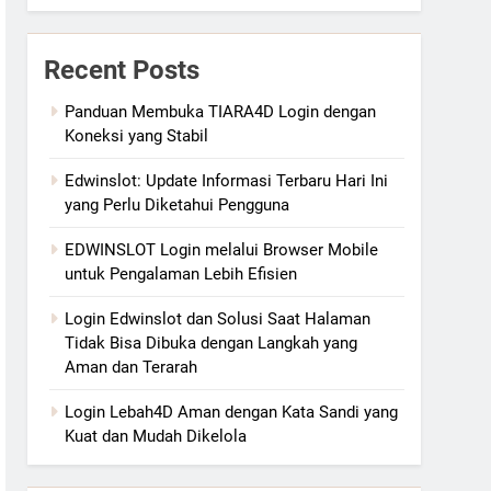
Recent Posts
Panduan Membuka TIARA4D Login dengan
Koneksi yang Stabil
Edwinslot: Update Informasi Terbaru Hari Ini
yang Perlu Diketahui Pengguna
EDWINSLOT Login melalui Browser Mobile
untuk Pengalaman Lebih Efisien
Login Edwinslot dan Solusi Saat Halaman
Tidak Bisa Dibuka dengan Langkah yang
Aman dan Terarah
Login Lebah4D Aman dengan Kata Sandi yang
Kuat dan Mudah Dikelola