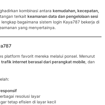
hadirkan kombinasi antara
kemudahan, kecepatan,
tangan terkait
keamanan data dan pengelolaan sesi
a lengkap bagaimana sistem login Kaya787 bekerja di
n keamanan yang menyertainya.
ya787
s platform favorit mereka melalui ponsel. Menurut
trafik internet berasal dari perangkat mobile
, dan
elah:
responsif
rbagai resolusi layar
r tetap efisien di layar kecil