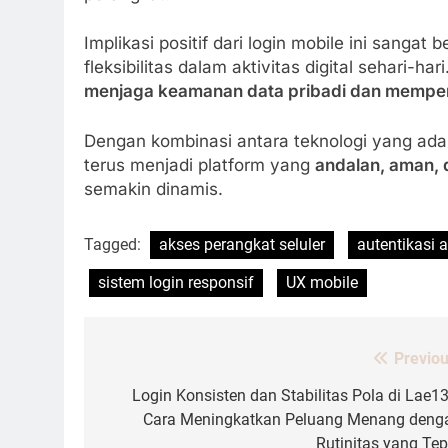
Implikasi positif dari login mobile ini sangat 
fleksibilitas dalam aktivitas digital sehari-
menjaga keamanan data pribadi dan memperb
Dengan kombinasi antara teknologi yang ada
terus menjadi platform yang
andalan, aman, 
semakin dinamis.
Tagged:
akses perangkat seluler
autentikasi
sistem login responsif
UX mobile
Previou
Post
navigation
Login Konsisten dan Stabilitas Pola di Lae13
Cara Meningkatkan Peluang Menang deng
Rutinitas yang Tep