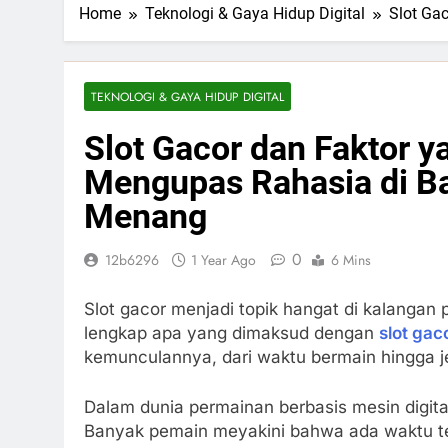
Home
Teknologi & Gaya Hidup Digital
Slot Ga
TEKNOLOGI & GAYA HIDUP DIGITAL
Slot Gacor dan Faktor 
Mengupas Rahasia di Ba
Menang
0
12b6296
1 Year Ago
6 Mins
Slot gacor menjadi topik hangat di kalangan 
lengkap apa yang dimaksud dengan
slot gac
kemunculannya, dari waktu bermain hingga j
Dalam dunia permainan berbasis mesin digital
Banyak pemain meyakini bahwa ada waktu tert