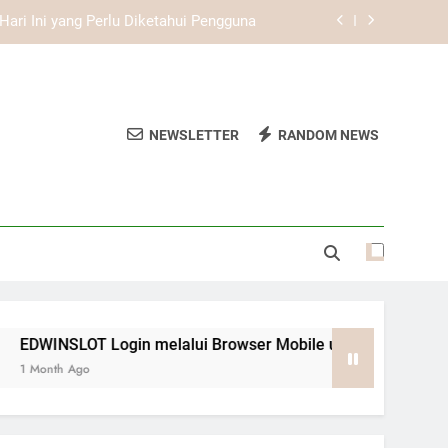
Hari Ini yang Perlu Diketahui Pengguna
obile untuk Pengalaman Lebih Efisien
dengan Langkah yang Aman dan Terarah
NEWSLETTER
RANDOM NEWS
4D Login dengan Koneksi yang Stabil
Hari Ini yang Perlu Diketahui Pengguna
obile untuk Pengalaman Lebih Efisien
dengan Langkah yang Aman dan Terarah
 Login melalui Browser Mobile untuk Pengalaman Lebih Efis