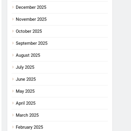
December 2025
November 2025
October 2025
September 2025
August 2025
July 2025
June 2025
May 2025
April 2025
March 2025
February 2025