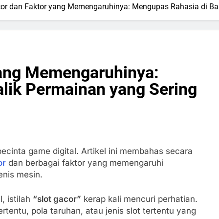
cor dan Faktor yang Memengaruhinya: Mengupas Rahasia di Ba
yang Memengaruhinya:
lik Permainan yang Sering
pecinta game digital. Artikel ini membahas secara
or
dan berbagai faktor yang memengaruhi
enis mesin.
, istilah
“slot gacor”
kerap kali mencuri perhatian.
entu, pola taruhan, atau jenis slot tertentu yang