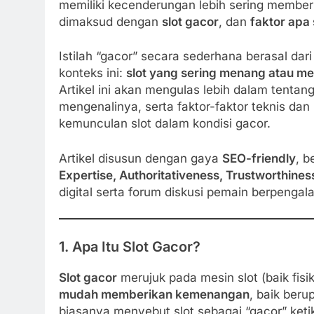
memiliki kecenderungan lebih sering membe
dimaksud dengan
slot gacor
, dan
faktor apa
Istilah “gacor” secara sederhana berasal dar
konteks ini:
slot yang sering menang atau me
Artikel ini akan mengulas lebih dalam tentan
mengenalinya, serta faktor-faktor teknis d
kemunculan slot dalam kondisi gacor.
Artikel disusun dengan gaya
SEO-friendly
, 
Expertise, Authoritativeness, Trustworthines
digital serta forum diskusi pemain berpengal
1.
Apa Itu Slot Gacor?
Slot gacor
merujuk pada mesin slot (baik fisi
mudah memberikan kemenangan
, baik beru
biasanya menyebut slot sebagai “gacor” keti