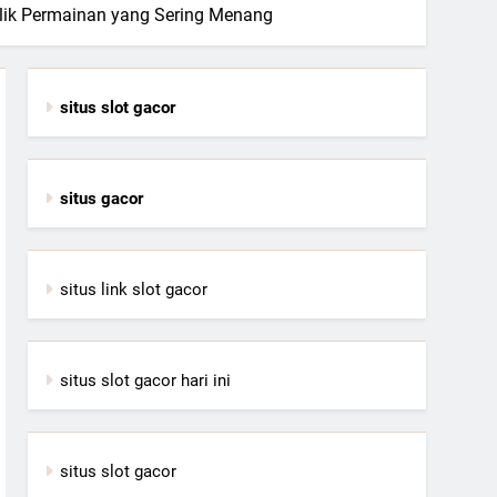
lik Permainan yang Sering Menang
situs slot gacor
situs gacor
situs link slot gacor
situs slot gacor hari ini
situs slot gacor