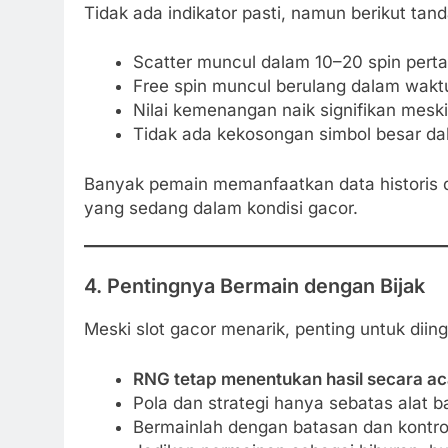
Tidak ada indikator pasti, namun berikut tan
Scatter muncul dalam 10–20 spin pert
Free spin muncul berulang dalam wakt
Nilai kemenangan naik signifikan meski
Tidak ada kekosongan simbol besar da
Banyak pemain memanfaatkan data historis d
yang sedang dalam kondisi gacor.
4.
Pentingnya Bermain dengan Bijak
Meski slot gacor menarik, penting untuk diing
RNG tetap menentukan hasil secara a
Pola dan strategi hanya sebatas alat b
Bermainlah dengan batasan dan kontro