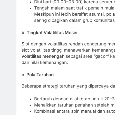
Dini hari (00.00–03.00) karena server 
Tengah malam saat trafik pemain mula
Meskipun ini lebih bersifat asumsi, p
sering dibagikan dalam grup komunitas
b.
Tingkat Volatilitas Mesin
Slot dengan volatilitas rendah cenderung me
slot volatilitas tinggi menawarkan kemena
volatilitas menengah
sebagai area “gacor” k
dan nilai kemenangan.
c.
Pola Taruhan
Beberapa strategi taruhan yang dipercaya da
Bertaruh dengan nilai tetap untuk 20–
Menaikkan taruhan perlahan setelah m
Kombinasi antara spin manual dan auto