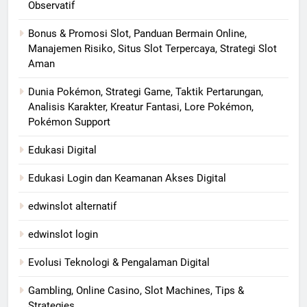
Observatif
Bonus & Promosi Slot, Panduan Bermain Online,
Manajemen Risiko, Situs Slot Terpercaya, Strategi Slot
Aman
Dunia Pokémon, Strategi Game, Taktik Pertarungan,
Analisis Karakter, Kreatur Fantasi, Lore Pokémon,
Pokémon Support
Edukasi Digital
Edukasi Login dan Keamanan Akses Digital
edwinslot alternatif
edwinslot login
Evolusi Teknologi & Pengalaman Digital
Gambling, Online Casino, Slot Machines, Tips &
Strategies