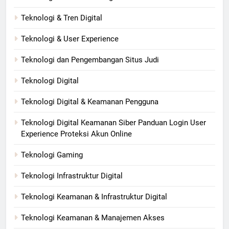
Teknologi & Tren Digital
Teknologi & User Experience
Teknologi dan Pengembangan Situs Judi
Teknologi Digital
Teknologi Digital & Keamanan Pengguna
Teknologi Digital Keamanan Siber Panduan Login User
Experience Proteksi Akun Online
Teknologi Gaming
Teknologi Infrastruktur Digital
Teknologi Keamanan & Infrastruktur Digital
Teknologi Keamanan & Manajemen Akses