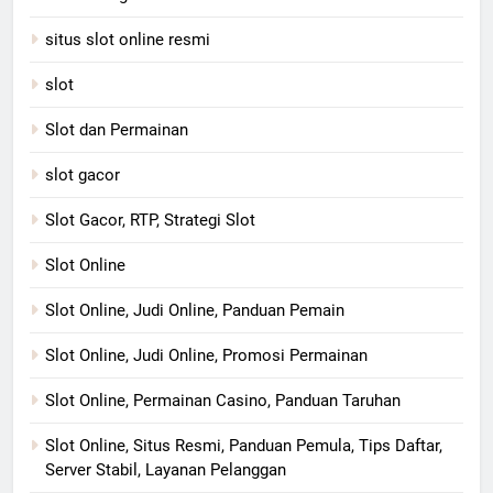
situs slot online resmi
slot
Slot dan Permainan
slot gacor
Slot Gacor, RTP, Strategi Slot
Slot Online
Slot Online, Judi Online, Panduan Pemain
Slot Online, Judi Online, Promosi Permainan
Slot Online, Permainan Casino, Panduan Taruhan
Slot Online, Situs Resmi, Panduan Pemula, Tips Daftar,
Server Stabil, Layanan Pelanggan