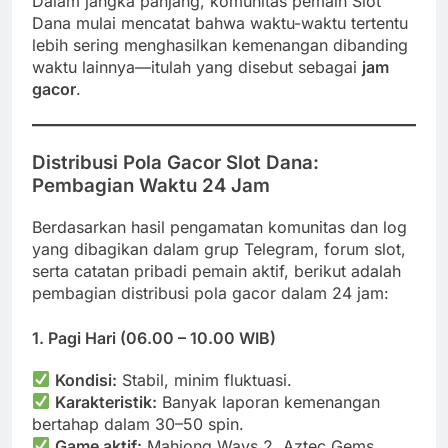
Dalam jangka panjang, komunitas pemain Slot
Dana mulai mencatat bahwa waktu-waktu tertentu
lebih sering menghasilkan kemenangan dibanding
waktu lainnya—itulah yang disebut sebagai
jam
gacor
.
Distribusi Pola Gacor Slot Dana:
Pembagian Waktu 24 Jam
Berdasarkan hasil pengamatan komunitas dan log
yang dibagikan dalam grup Telegram, forum slot,
serta catatan pribadi pemain aktif, berikut adalah
pembagian distribusi pola gacor dalam 24 jam:
1. Pagi Hari (06.00 – 10.00 WIB)
Kondisi:
Stabil, minim fluktuasi.
Karakteristik:
Banyak laporan kemenangan
bertahap dalam 30–50 spin.
Game aktif:
Mahjong Ways 2, Aztec Gems,