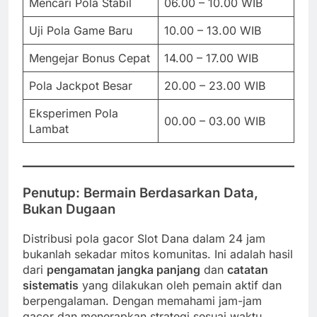
Mencari Pola Stabil
06.00 – 10.00 WIB
Uji Pola Game Baru
10.00 – 13.00 WIB
Mengejar Bonus Cepat
14.00 – 17.00 WIB
Pola Jackpot Besar
20.00 – 23.00 WIB
Eksperimen Pola
00.00 – 03.00 WIB
Lambat
Penutup: Bermain Berdasarkan Data,
Bukan Dugaan
Distribusi pola gacor Slot Dana dalam 24 jam
bukanlah sekadar mitos komunitas. Ini adalah hasil
dari
pengamatan jangka panjang
dan
catatan
sistematis
yang dilakukan oleh pemain aktif dan
berpengalaman. Dengan memahami jam-jam
gacor dan menerapkan strategi sesuai waktu