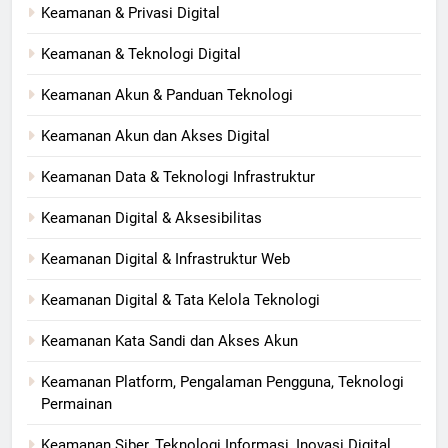
Keamanan & Privasi Digital
Keamanan & Teknologi Digital
Keamanan Akun & Panduan Teknologi
Keamanan Akun dan Akses Digital
Keamanan Data & Teknologi Infrastruktur
Keamanan Digital & Aksesibilitas
Keamanan Digital & Infrastruktur Web
Keamanan Digital & Tata Kelola Teknologi
Keamanan Kata Sandi dan Akses Akun
Keamanan Platform, Pengalaman Pengguna, Teknologi
Permainan
Keamanan Siber, Teknologi Informasi, Inovasi Digital,