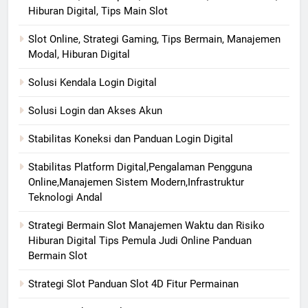
Hiburan Digital, Tips Main Slot
Slot Online, Strategi Gaming, Tips Bermain, Manajemen
Modal, Hiburan Digital
Solusi Kendala Login Digital
Solusi Login dan Akses Akun
Stabilitas Koneksi dan Panduan Login Digital
Stabilitas Platform Digital,Pengalaman Pengguna
Online,Manajemen Sistem Modern,Infrastruktur
Teknologi Andal
Strategi Bermain Slot Manajemen Waktu dan Risiko
Hiburan Digital Tips Pemula Judi Online Panduan
Bermain Slot
Strategi Slot Panduan Slot 4D Fitur Permainan