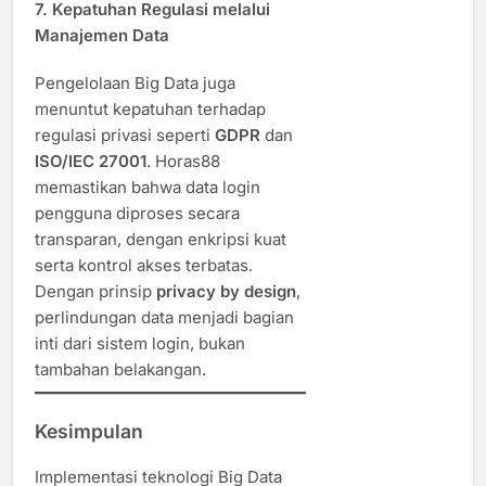
7. Kepatuhan Regulasi melalui
Manajemen Data
Pengelolaan Big Data juga
menuntut kepatuhan terhadap
regulasi privasi seperti
GDPR
dan
ISO/IEC 27001
. Horas88
memastikan bahwa data login
pengguna diproses secara
transparan, dengan enkripsi kuat
serta kontrol akses terbatas.
Dengan prinsip
privacy by design
,
perlindungan data menjadi bagian
inti dari sistem login, bukan
tambahan belakangan.
Kesimpulan
Implementasi teknologi Big Data