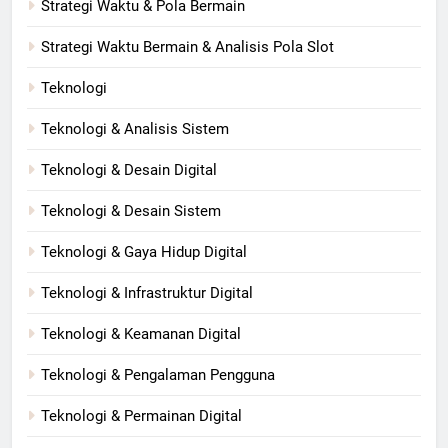
Strategi Waktu & Pola Bermain
Strategi Waktu Bermain & Analisis Pola Slot
Teknologi
Teknologi & Analisis Sistem
Teknologi & Desain Digital
Teknologi & Desain Sistem
Teknologi & Gaya Hidup Digital
Teknologi & Infrastruktur Digital
Teknologi & Keamanan Digital
Teknologi & Pengalaman Pengguna
Teknologi & Permainan Digital