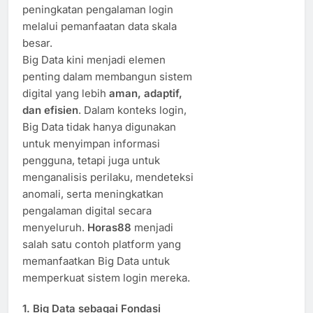
peningkatan pengalaman login
melalui pemanfaatan data skala
besar.
Big Data kini menjadi elemen
penting dalam membangun sistem
digital yang lebih
aman, adaptif,
dan efisien
. Dalam konteks login,
Big Data tidak hanya digunakan
untuk menyimpan informasi
pengguna, tetapi juga untuk
menganalisis perilaku, mendeteksi
anomali, serta meningkatkan
pengalaman digital secara
menyeluruh.
Horas88
menjadi
salah satu contoh platform yang
memanfaatkan Big Data untuk
memperkuat sistem login mereka.
1. Big Data sebagai Fondasi