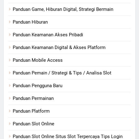
Panduan Game, Hiburan Digital, Strategi Bermain
Panduan Hiburan
Panduan Keamanan Akses Pribadi
Panduan Keamanan Digital & Akses Platform
Panduan Mobile Access
Panduan Pemain / Strategi & Tips / Analisa Slot
Panduan Pengguna Baru
Panduan Permainan
Panduan Platform
Panduan Slot Online
Panduan Slot Online Situs Slot Terpercaya Tips Login