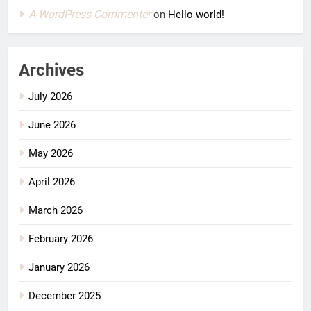
A WordPress Commenter
on
Hello world!
Archives
July 2026
June 2026
May 2026
April 2026
March 2026
February 2026
January 2026
December 2025