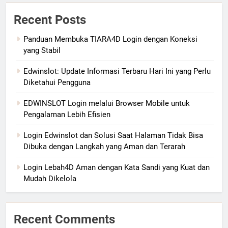
Recent Posts
Panduan Membuka TIARA4D Login dengan Koneksi
yang Stabil
Edwinslot: Update Informasi Terbaru Hari Ini yang Perlu
Diketahui Pengguna
EDWINSLOT Login melalui Browser Mobile untuk
Pengalaman Lebih Efisien
Login Edwinslot dan Solusi Saat Halaman Tidak Bisa
Dibuka dengan Langkah yang Aman dan Terarah
Login Lebah4D Aman dengan Kata Sandi yang Kuat dan
Mudah Dikelola
Recent Comments