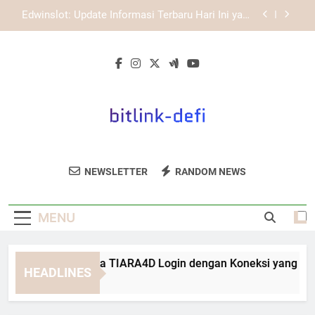
Skip
EDWINSLOT Login melalui Browser Mobile untuk
to
Pengalaman Lebih Efisien
content
Login Edwinslot dan Solusi Saat Halaman Tidak
Bisa Dibuka dengan Langkah yang Aman dan
Terarah
Panduan Membuka TIARA4D Login dengan
Koneksi yang Stabil
Edwinslot: Update Informasi Terbaru Hari Ini yang
Perlu Diketahui Pengguna
EDWINSLOT Login melalui Browser Mobile untuk
Pengalaman Lebih Efisien
Bitlink Defi
Dapatkan Informasi Terbaru Seputar Dunia
Login Edwinslot dan Solusi Saat Halaman Tidak
NEWSLETTER
RANDOM NEWS
Bisa Dibuka dengan Langkah yang Aman dan
DeFi Di Bitlink Defi.
Terarah
MENU
nduan Membuka TIARA4D Login dengan Koneksi yang Stabil
HEADLINES
Month Ago