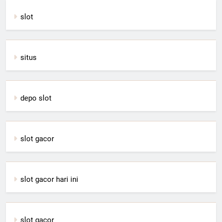
slot
situs
depo slot
slot gacor
slot gacor hari ini
slot gacor