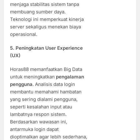
menjaga stabilitas sistem tanpa
membuang sumber daya.
Teknologi ini memperkuat kinerja
server sekaligus menekan biaya
operasional.
5. Peningkatan User Experience
(UX)
Horas88 memanfaatkan Big Data
untuk meningkatkan
pengalaman
pengguna
. Analisis data login
membantu memahami hambatan
yang sering dialami pengguna,
seperti kesalahan input atau
lambatnya respon sistem.
Berdasarkan wawasan ini,
antarmuka login dapat
dioptimalkan agar lebih sederhana,