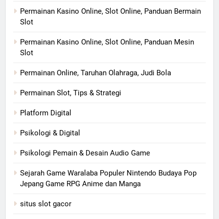
Permainan Kasino Online, Slot Online, Panduan Bermain
Slot
Permainan Kasino Online, Slot Online, Panduan Mesin
Slot
Permainan Online, Taruhan Olahraga, Judi Bola
Permainan Slot, Tips & Strategi
Platform Digital
Psikologi & Digital
Psikologi Pemain & Desain Audio Game
Sejarah Game Waralaba Populer Nintendo Budaya Pop
Jepang Game RPG Anime dan Manga
situs slot gacor