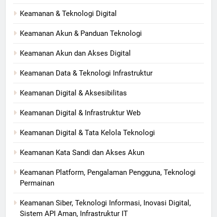
Keamanan & Teknologi Digital
Keamanan Akun & Panduan Teknologi
Keamanan Akun dan Akses Digital
Keamanan Data & Teknologi Infrastruktur
Keamanan Digital & Aksesibilitas
Keamanan Digital & Infrastruktur Web
Keamanan Digital & Tata Kelola Teknologi
Keamanan Kata Sandi dan Akses Akun
Keamanan Platform, Pengalaman Pengguna, Teknologi
Permainan
Keamanan Siber, Teknologi Informasi, Inovasi Digital,
Sistem API Aman, Infrastruktur IT