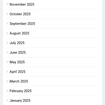
November 2025
October 2025
September 2025
August 2025
July 2025
June 2025
May 2025
April 2025
March 2025
February 2025
January 2025