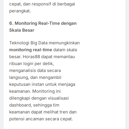
cepat, dan responsif di berbagai
perangkat.
6. Monitoring Real-Time dengan
Skala Besar
Teknologi Big Data memungkinkan
monitoring real-time
dalam skala
besar. Horas88 dapat memantau
ribuan login per detik,
menganalisis data secara
langsung, dan mengambil
keputusan instan untuk menjaga
keamanan. Monitoring ini
dilengkapi dengan visualisasi
dashboard, sehingga tim
keamanan dapat melihat tren dan
potensi ancaman secara cepat.