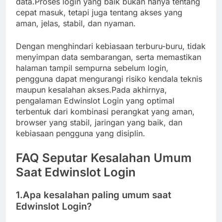
data.Proses login yang baik bukan hanya tentang
cepat masuk, tetapi juga tentang akses yang
aman, jelas, stabil, dan nyaman.
Dengan menghindari kebiasaan terburu-buru, tidak
menyimpan data sembarangan, serta memastikan
halaman tampil sempurna sebelum login,
pengguna dapat mengurangi risiko kendala teknis
maupun kesalahan akses.Pada akhirnya,
pengalaman Edwinslot Login yang optimal
terbentuk dari kombinasi perangkat yang aman,
browser yang stabil, jaringan yang baik, dan
kebiasaan pengguna yang disiplin.
FAQ Seputar Kesalahan Umum
Saat Edwinslot Login
1.Apa kesalahan paling umum saat
Edwinslot Login?