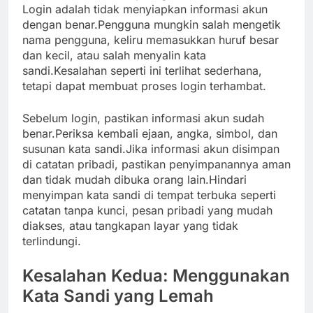
Login adalah tidak menyiapkan informasi akun
dengan benar.Pengguna mungkin salah mengetik
nama pengguna, keliru memasukkan huruf besar
dan kecil, atau salah menyalin kata
sandi.Kesalahan seperti ini terlihat sederhana,
tetapi dapat membuat proses login terhambat.
Sebelum login, pastikan informasi akun sudah
benar.Periksa kembali ejaan, angka, simbol, dan
susunan kata sandi.Jika informasi akun disimpan
di catatan pribadi, pastikan penyimpanannya aman
dan tidak mudah dibuka orang lain.Hindari
menyimpan kata sandi di tempat terbuka seperti
catatan tanpa kunci, pesan pribadi yang mudah
diakses, atau tangkapan layar yang tidak
terlindungi.
Kesalahan Kedua: Menggunakan
Kata Sandi yang Lemah