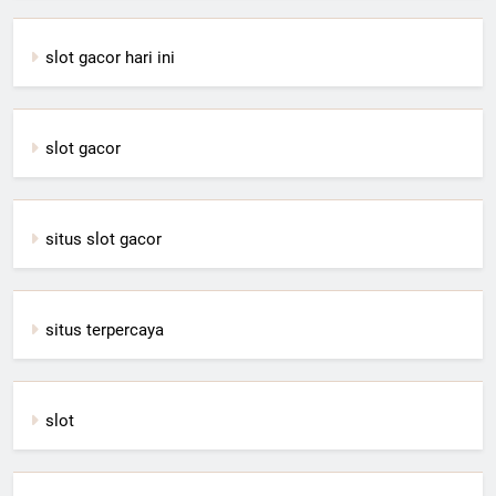
slot gacor hari ini
slot gacor
situs slot gacor
situs terpercaya
slot