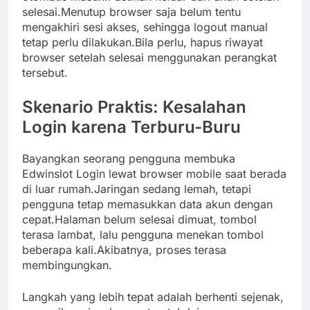
selesai.Menutup browser saja belum tentu
mengakhiri sesi akses, sehingga logout manual
tetap perlu dilakukan.Bila perlu, hapus riwayat
browser setelah selesai menggunakan perangkat
tersebut.
Skenario Praktis: Kesalahan
Login karena Terburu-Buru
Bayangkan seorang pengguna membuka
Edwinslot Login lewat browser mobile saat berada
di luar rumah.Jaringan sedang lemah, tetapi
pengguna tetap memasukkan data akun dengan
cepat.Halaman belum selesai dimuat, tombol
terasa lambat, lalu pengguna menekan tombol
beberapa kali.Akibatnya, proses terasa
membingungkan.
Langkah yang lebih tepat adalah berhenti sejenak,