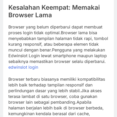
Kesalahan Keempat: Memakai
Browser Lama
Browser yang belum diperbarui dapat membuat
proses login tidak optimal.Browser lama bisa
menyebabkan tampilan halaman tidak rapi, tombol
kurang responsif, atau beberapa elemen tidak
muncul dengan benar.Pengguna yang melakukan
Edwinslot Login lewat smartphone maupun laptop
sebaiknya memastikan browser selalu diperbarui.
edwinslot login
Browser terbaru biasanya memiliki kompatibilitas
lebih baik terhadap tampilan responsif dan
perlindungan dasar yang lebih stabil.Jika akses
terasa lambat di satu browser, coba gunakan
browser lain sebagai pembanding.Apabila
halaman berjalan lebih baik di browser berbeda,
kemungkinan kendala berasal dari cache,