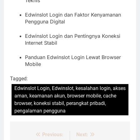
Teknis
Edwinslot Login dan Faktor Kenyamanan
Pengguna Digital
Edwinslot Login dan Pentingnya Koneksi
Internet Stabil
Panduan Edwinslot Login Lewat Browser
Mobile
Tagged:
Edwinslot Login, Edwinslot, kesalahan login, akses
aman, keamanan akun, browser mobile, cache
browser, koneksi stabil, perangkat pribadi,
pengalaman pengguna
Previous:
Next:
Post