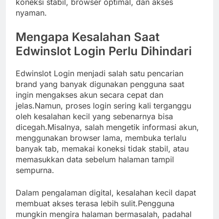
koneksi stabil, browser optimal, dan akses
nyaman.
Mengapa Kesalahan Saat
Edwinslot Login Perlu Dihindari
Edwinslot Login menjadi salah satu pencarian
brand yang banyak digunakan pengguna saat
ingin mengakses akun secara cepat dan
jelas.Namun, proses login sering kali terganggu
oleh kesalahan kecil yang sebenarnya bisa
dicegah.Misalnya, salah mengetik informasi akun,
menggunakan browser lama, membuka terlalu
banyak tab, memakai koneksi tidak stabil, atau
memasukkan data sebelum halaman tampil
sempurna.
Dalam pengalaman digital, kesalahan kecil dapat
membuat akses terasa lebih sulit.Pengguna
mungkin mengira halaman bermasalah, padahal