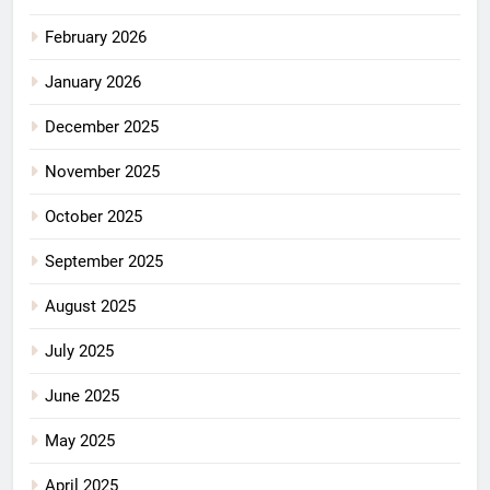
February 2026
January 2026
December 2025
November 2025
October 2025
September 2025
August 2025
July 2025
June 2025
May 2025
April 2025