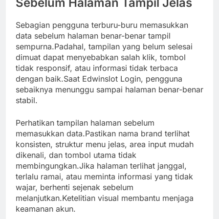
Sebelum Halaman Tampil Jelas
Sebagian pengguna terburu-buru memasukkan
data sebelum halaman benar-benar tampil
sempurna.Padahal, tampilan yang belum selesai
dimuat dapat menyebabkan salah klik, tombol
tidak responsif, atau informasi tidak terbaca
dengan baik.Saat Edwinslot Login, pengguna
sebaiknya menunggu sampai halaman benar-benar
stabil.
Perhatikan tampilan halaman sebelum
memasukkan data.Pastikan nama brand terlihat
konsisten, struktur menu jelas, area input mudah
dikenali, dan tombol utama tidak
membingungkan.Jika halaman terlihat janggal,
terlalu ramai, atau meminta informasi yang tidak
wajar, berhenti sejenak sebelum
melanjutkan.Ketelitian visual membantu menjaga
keamanan akun.