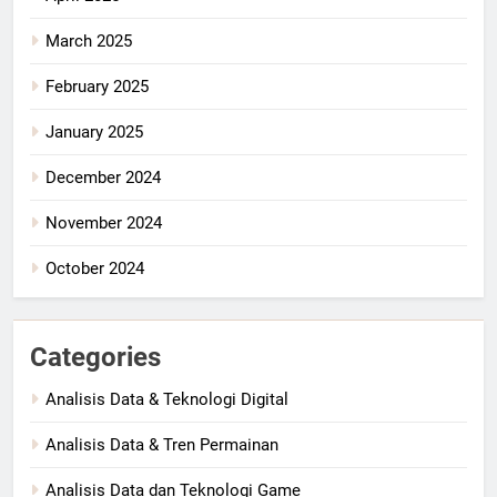
March 2025
February 2025
January 2025
December 2024
November 2024
October 2024
Categories
Analisis Data & Teknologi Digital
Analisis Data & Tren Permainan
Analisis Data dan Teknologi Game