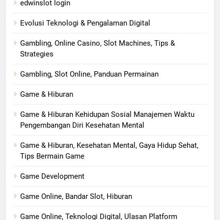
edwinslot login
Evolusi Teknologi & Pengalaman Digital
Gambling, Online Casino, Slot Machines, Tips &
Strategies
Gambling, Slot Online, Panduan Permainan
Game & Hiburan
Game & Hiburan Kehidupan Sosial Manajemen Waktu
Pengembangan Diri Kesehatan Mental
Game & Hiburan, Kesehatan Mental, Gaya Hidup Sehat,
Tips Bermain Game
Game Development
Game Online, Bandar Slot, Hiburan
Game Online, Teknologi Digital, Ulasan Platform