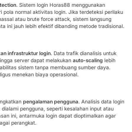
tection
. Sistem login Horas88 menggunakan
pola normal aktivitas login. Jika terdeteksi perilaku
ssal atau brute force attack, sistem langsung
a ini jauh lebih efektif dibanding metode tradisional.
n infrastruktur login
. Data trafik dianalisis untuk
ehingga server dapat melakukan
auto-scaling
lebih
stabilitas sistem tanpa membuang sumber daya.
aligus menekan biaya operasional.
ingkatkan
pengalaman pengguna
. Analisis data login
alami pengguna, seperti kesalahan input atau
an ini, antarmuka login dapat dioptimalkan agar
bagai perangkat.