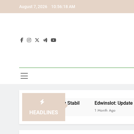
Skip
August 7, 2026
10:56:19 AM
to
content
Bitl
Dapatkan I
an Koneksi yang Stabil
Edwinslot: Update Informasi T
1 Month Ago
HEADLINES