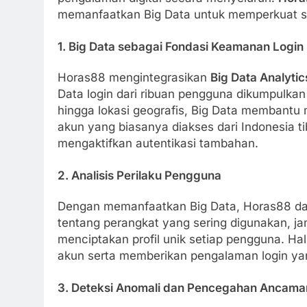
memanfaatkan Big Data untuk memperkuat si
1. Big Data sebagai Fondasi Keamanan Login
Horas88 mengintegrasikan
Big Data Analytic
Data login dari ribuan pengguna dikumpulkan d
hingga lokasi geografis, Big Data membantu 
akun yang biasanya diakses dari Indonesia tib
mengaktifkan autentikasi tambahan.
2. Analisis Perilaku Pengguna
Dengan memanfaatkan Big Data, Horas88 
tentang perangkat yang sering digunakan, jam
menciptakan profil unik setiap pengguna. H
akun serta memberikan pengalaman login yan
3. Deteksi Anomali dan Pencegahan Ancama