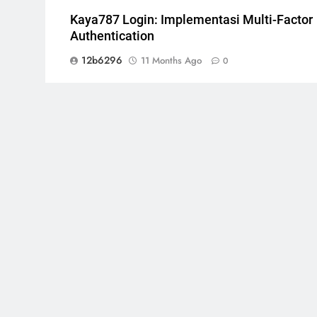
Kaya787 Login: Implementasi Multi-Factor
Authentication
12b6296
11 Months Ago
0