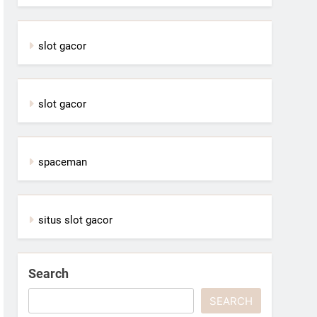
slot gacor
slot gacor
spaceman
situs slot gacor
Search
SEARCH