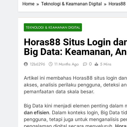
Home
Teknologi & Keamanan Digital
Horas88 S
TEKNOLOGI & KEAMANAN DIGITAL
Horas88 Situs Login da
Big Data: Keamanan, Anal
0
12b6296
11 Months Ago
5 Mins
Artikel ini membahas Horas88 situs login da
akses, analisis perilaku pengguna, deteksi a
pemanfaatan data skala besar.
Big Data kini menjadi elemen penting dalam 
dan efisien
. Dalam konteks login, Big Data 
pengguna, tetapi juga untuk menganalisis pe
pengalaman digital secara menyeluruh.
Hora