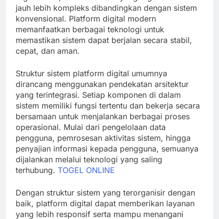
jauh lebih kompleks dibandingkan dengan sistem
konvensional. Platform digital modern
memanfaatkan berbagai teknologi untuk
memastikan sistem dapat berjalan secara stabil,
cepat, dan aman.
Struktur sistem platform digital umumnya
dirancang menggunakan pendekatan arsitektur
yang terintegrasi. Setiap komponen di dalam
sistem memiliki fungsi tertentu dan bekerja secara
bersamaan untuk menjalankan berbagai proses
operasional. Mulai dari pengelolaan data
pengguna, pemrosesan aktivitas sistem, hingga
penyajian informasi kepada pengguna, semuanya
dijalankan melalui teknologi yang saling
terhubung.
TOGEL ONLINE
Dengan struktur sistem yang terorganisir dengan
baik, platform digital dapat memberikan layanan
yang lebih responsif serta mampu menangani