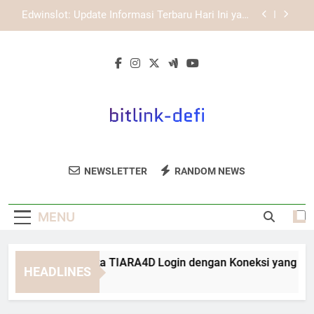
Skip
EDWINSLOT Login melalui Browser Mobile untuk
to
Pengalaman Lebih Efisien
content
Login Edwinslot dan Solusi Saat Halaman Tidak
Bisa Dibuka dengan Langkah yang Aman dan
Terarah
Panduan Membuka TIARA4D Login dengan
Koneksi yang Stabil
Edwinslot: Update Informasi Terbaru Hari Ini yang
Perlu Diketahui Pengguna
EDWINSLOT Login melalui Browser Mobile untuk
Pengalaman Lebih Efisien
Bitlink Defi
Dapatkan Informasi Terbaru Seputar Dunia
Login Edwinslot dan Solusi Saat Halaman Tidak
NEWSLETTER
RANDOM NEWS
Bisa Dibuka dengan Langkah yang Aman dan
DeFi Di Bitlink Defi.
Terarah
MENU
anduan Membuka TIARA4D Login dengan Koneksi yang Stabil
HEADLINES
 Weeks Ago