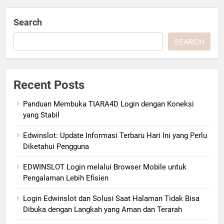
Search
SEARCH
Recent Posts
Panduan Membuka TIARA4D Login dengan Koneksi
yang Stabil
Edwinslot: Update Informasi Terbaru Hari Ini yang Perlu
Diketahui Pengguna
EDWINSLOT Login melalui Browser Mobile untuk
Pengalaman Lebih Efisien
Login Edwinslot dan Solusi Saat Halaman Tidak Bisa
Dibuka dengan Langkah yang Aman dan Terarah