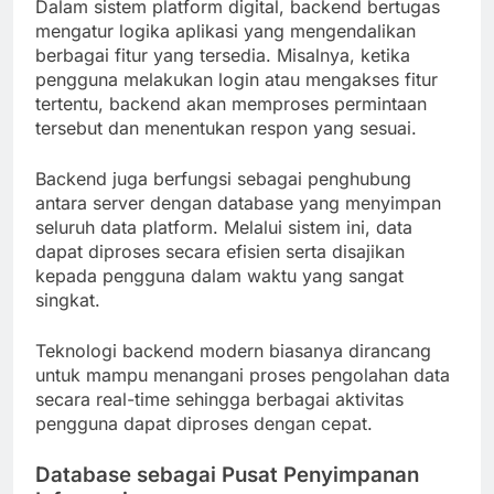
Dalam sistem platform digital, backend bertugas
mengatur logika aplikasi yang mengendalikan
berbagai fitur yang tersedia. Misalnya, ketika
pengguna melakukan login atau mengakses fitur
tertentu, backend akan memproses permintaan
tersebut dan menentukan respon yang sesuai.
Backend juga berfungsi sebagai penghubung
antara server dengan database yang menyimpan
seluruh data platform. Melalui sistem ini, data
dapat diproses secara efisien serta disajikan
kepada pengguna dalam waktu yang sangat
singkat.
Teknologi backend modern biasanya dirancang
untuk mampu menangani proses pengolahan data
secara real-time sehingga berbagai aktivitas
pengguna dapat diproses dengan cepat.
Database sebagai Pusat Penyimpanan