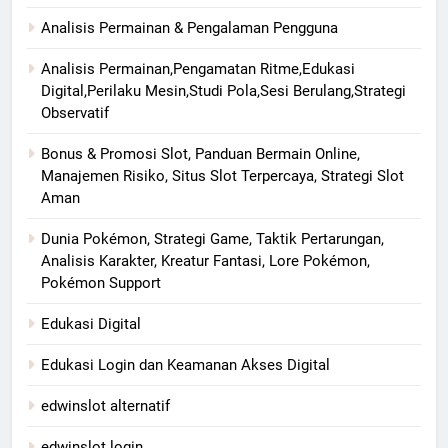
Analisis Permainan & Pengalaman Pengguna
Analisis Permainan,Pengamatan Ritme,Edukasi
Digital,Perilaku Mesin,Studi Pola,Sesi Berulang,Strategi
Observatif
Bonus & Promosi Slot, Panduan Bermain Online,
Manajemen Risiko, Situs Slot Terpercaya, Strategi Slot
Aman
Dunia Pokémon, Strategi Game, Taktik Pertarungan,
Analisis Karakter, Kreatur Fantasi, Lore Pokémon,
Pokémon Support
Edukasi Digital
Edukasi Login dan Keamanan Akses Digital
edwinslot alternatif
edwinslot login