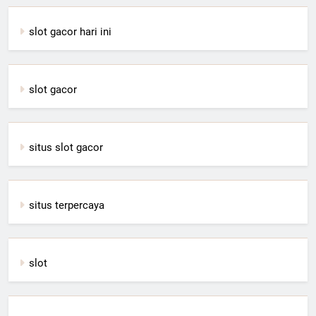
slot gacor hari ini
slot gacor
situs slot gacor
situs terpercaya
slot