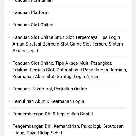
Panduan Permainan
Panduan Platform
Panduan Slot Online
Panduan Slot Online Situs Slot Terpercaya Tips Login
Aman Strategi Bermain Slot Game Slot Terbaru Sistem
Akses Cepat
Panduan Slot Online, Tips Akses Multi-Perangkat,
Edukasi Pemula Slot, Optimalisasi Pengalaman Bermain,
Keamanan Akun Slot, Strategi Login Aman
Panduan, Teknologi, Perjudian Online
Pemulihan Akun & Keamanan Login
Pengembangan Diri & Kepedulian Sosial
Pengembangan Diri, Kemandirian, Psikologi, Keputusan
Hidup, Gaya Hidup Sehat