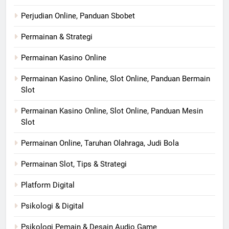
Perjudian Online, Panduan Sbobet
Permainan & Strategi
Permainan Kasino Online
Permainan Kasino Online, Slot Online, Panduan Bermain
Slot
Permainan Kasino Online, Slot Online, Panduan Mesin
Slot
Permainan Online, Taruhan Olahraga, Judi Bola
Permainan Slot, Tips & Strategi
Platform Digital
Psikologi & Digital
Psikologi Pemain & Desain Audio Game