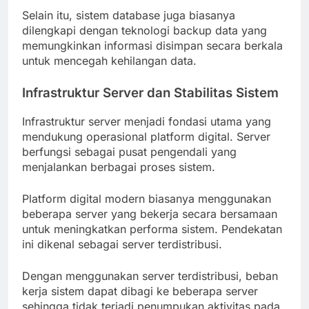
Selain itu, sistem database juga biasanya
dilengkapi dengan teknologi backup data yang
memungkinkan informasi disimpan secara berkala
untuk mencegah kehilangan data.
Infrastruktur Server dan Stabilitas Sistem
Infrastruktur server menjadi fondasi utama yang
mendukung operasional platform digital. Server
berfungsi sebagai pusat pengendali yang
menjalankan berbagai proses sistem.
Platform digital modern biasanya menggunakan
beberapa server yang bekerja secara bersamaan
untuk meningkatkan performa sistem. Pendekatan
ini dikenal sebagai server terdistribusi.
Dengan menggunakan server terdistribusi, beban
kerja sistem dapat dibagi ke beberapa server
sehingga tidak terjadi penumpukan aktivitas pada