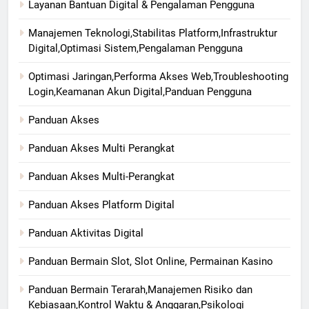
Layanan Bantuan Digital & Pengalaman Pengguna
Manajemen Teknologi,Stabilitas Platform,Infrastruktur
Digital,Optimasi Sistem,Pengalaman Pengguna
Optimasi Jaringan,Performa Akses Web,Troubleshooting
Login,Keamanan Akun Digital,Panduan Pengguna
Panduan Akses
Panduan Akses Multi Perangkat
Panduan Akses Multi-Perangkat
Panduan Akses Platform Digital
Panduan Aktivitas Digital
Panduan Bermain Slot, Slot Online, Permainan Kasino
Panduan Bermain Terarah,Manajemen Risiko dan
Kebiasaan,Kontrol Waktu & Anggaran,Psikologi