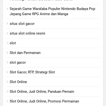
Sejarah Game Waralaba Populer Nintendo Budaya Pop
Jepang Game RPG Anime dan Manga
situs slot gacor
situs slot online resmi
slot
Slot dan Permainan
slot gacor
Slot Gacor, RTP, Strategi Slot
Slot Online
Slot Online, Judi Online, Panduan Pemain
Slot Online, Judi Online, Promosi Permainan