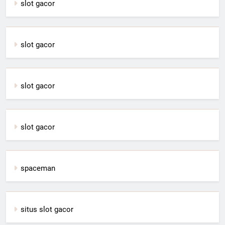
slot gacor
slot gacor
slot gacor
slot gacor
spaceman
situs slot gacor