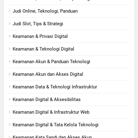
Judi Online, Teknologi, Panduan
Judi Slot, Tips & Strategi
Keamanan & Privasi Digital
Keamanan & Teknologi Digital
Keamanan Akun & Panduan Teknologi
Keamanan Akun dan Akses Digital
Keamanan Data & Teknologi Infrastruktur
Keamanan Digital & Aksesibilitas
Keamanan Digital & Infrastruktur Web
Keamanan Digital & Tata Kelola Teknologi
Keamanan Kata Sandi dan Akses Akun