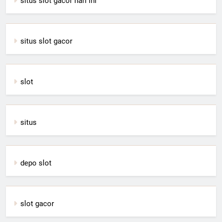
situs slot gacor hari ini
situs slot gacor
slot
situs
depo slot
slot gacor