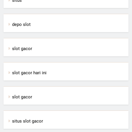
situs
depo slot
slot gacor
slot gacor hari ini
slot gacor
situs slot gacor