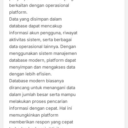
berkaitan dengan operasional
platform.
Data yang disimpan dalam
database dapat mencakup
informasi akun pengguna, riwayat
aktivitas sistem, serta berbagai
data operasional lainnya. Dengan
menggunakan sistem manajemen
database modern, platform dapat
menyimpan dan mengakses data
dengan lebih efisien.
Database modern biasanya
dirancang untuk menangani data
dalam jumlah besar serta mampu
melakukan proses pencarian
informasi dengan cepat. Hal ini
memungkinkan platform
memberikan respon yang cepat