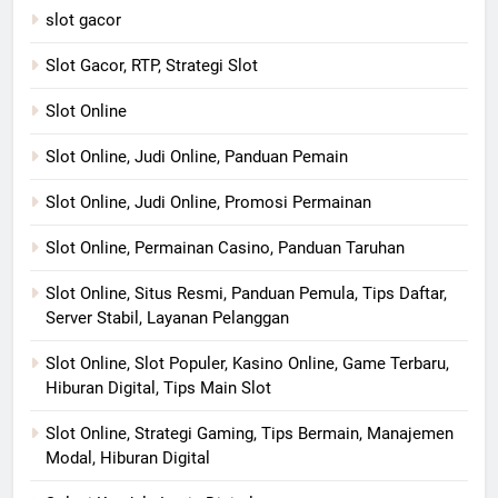
slot gacor
Slot Gacor, RTP, Strategi Slot
Slot Online
Slot Online, Judi Online, Panduan Pemain
Slot Online, Judi Online, Promosi Permainan
Slot Online, Permainan Casino, Panduan Taruhan
Slot Online, Situs Resmi, Panduan Pemula, Tips Daftar,
Server Stabil, Layanan Pelanggan
Slot Online, Slot Populer, Kasino Online, Game Terbaru,
Hiburan Digital, Tips Main Slot
Slot Online, Strategi Gaming, Tips Bermain, Manajemen
Modal, Hiburan Digital