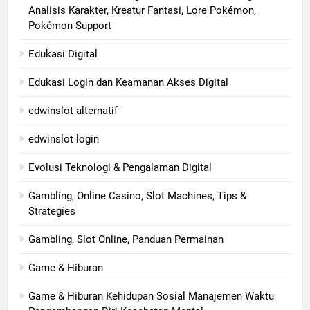
Analisis Karakter, Kreatur Fantasi, Lore Pokémon,
Pokémon Support
Edukasi Digital
Edukasi Login dan Keamanan Akses Digital
edwinslot alternatif
edwinslot login
Evolusi Teknologi & Pengalaman Digital
Gambling, Online Casino, Slot Machines, Tips &
Strategies
Gambling, Slot Online, Panduan Permainan
Game & Hiburan
Game & Hiburan Kehidupan Sosial Manajemen Waktu