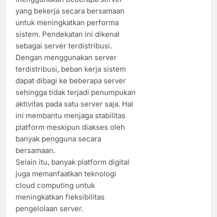
yang bekerja secara bersamaan
untuk meningkatkan performa
sistem. Pendekatan ini dikenal
sebagai server terdistribusi.
Dengan menggunakan server
terdistribusi, beban kerja sistem
dapat dibagi ke beberapa server
sehingga tidak terjadi penumpukan
aktivitas pada satu server saja. Hal
ini membantu menjaga stabilitas
platform meskipun diakses oleh
banyak pengguna secara
bersamaan.
Selain itu, banyak platform digital
juga memanfaatkan teknologi
cloud computing untuk
meningkatkan fleksibilitas
pengelolaan server.