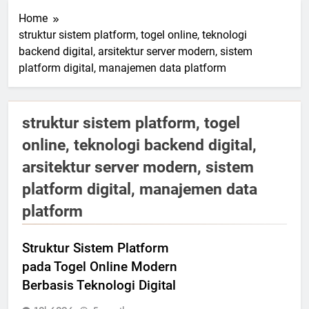
Home
struktur sistem platform, togel online, teknologi
backend digital, arsitektur server modern, sistem
platform digital, manajemen data platform
struktur sistem platform, togel
online, teknologi backend digital,
arsitektur server modern, sistem
platform digital, manajemen data
platform
Struktur Sistem Platform
pada Togel Online Modern
Berbasis Teknologi Digital