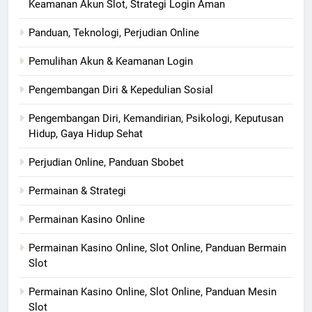
Keamanan Akun Slot, Strategi Login Aman
Panduan, Teknologi, Perjudian Online
Pemulihan Akun & Keamanan Login
Pengembangan Diri & Kepedulian Sosial
Pengembangan Diri, Kemandirian, Psikologi, Keputusan
Hidup, Gaya Hidup Sehat
Perjudian Online, Panduan Sbobet
Permainan & Strategi
Permainan Kasino Online
Permainan Kasino Online, Slot Online, Panduan Bermain
Slot
Permainan Kasino Online, Slot Online, Panduan Mesin
Slot