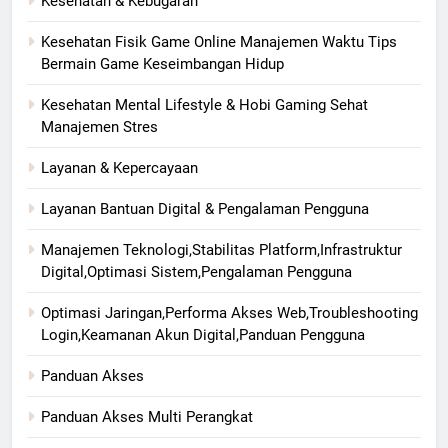
Kesehatan & Kebugaran
Kesehatan Fisik Game Online Manajemen Waktu Tips
Bermain Game Keseimbangan Hidup
Kesehatan Mental Lifestyle & Hobi Gaming Sehat
Manajemen Stres
Layanan & Kepercayaan
Layanan Bantuan Digital & Pengalaman Pengguna
Manajemen Teknologi,Stabilitas Platform,Infrastruktur
Digital,Optimasi Sistem,Pengalaman Pengguna
Optimasi Jaringan,Performa Akses Web,Troubleshooting
Login,Keamanan Akun Digital,Panduan Pengguna
Panduan Akses
Panduan Akses Multi Perangkat