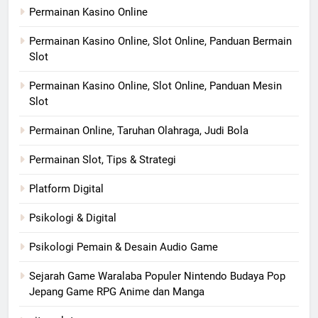
Permainan Kasino Online
Permainan Kasino Online, Slot Online, Panduan Bermain
Slot
Permainan Kasino Online, Slot Online, Panduan Mesin
Slot
Permainan Online, Taruhan Olahraga, Judi Bola
Permainan Slot, Tips & Strategi
Platform Digital
Psikologi & Digital
Psikologi Pemain & Desain Audio Game
Sejarah Game Waralaba Populer Nintendo Budaya Pop
Jepang Game RPG Anime dan Manga