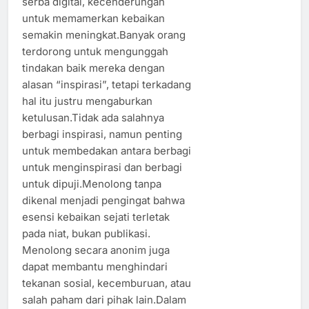
serba digital, kecenderungan
untuk memamerkan kebaikan
semakin meningkat.Banyak orang
terdorong untuk mengunggah
tindakan baik mereka dengan
alasan “inspirasi”, tetapi terkadang
hal itu justru mengaburkan
ketulusan.Tidak ada salahnya
berbagi inspirasi, namun penting
untuk membedakan antara berbagi
untuk menginspirasi dan berbagi
untuk dipuji.Menolong tanpa
dikenal menjadi pengingat bahwa
esensi kebaikan sejati terletak
pada niat, bukan publikasi.
Menolong secara anonim juga
dapat membantu menghindari
tekanan sosial, kecemburuan, atau
salah paham dari pihak lain.Dalam