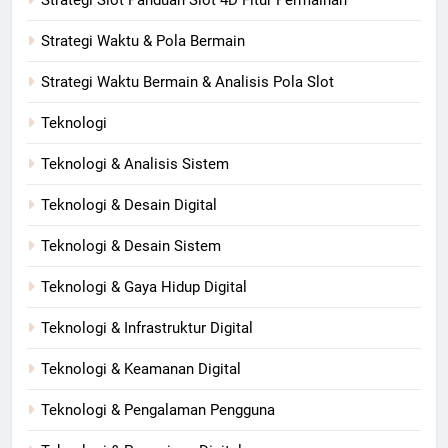
Strategi Slot Panduan Slot 4D Fitur Permainan
Strategi Waktu & Pola Bermain
Strategi Waktu Bermain & Analisis Pola Slot
Teknologi
Teknologi & Analisis Sistem
Teknologi & Desain Digital
Teknologi & Desain Sistem
Teknologi & Gaya Hidup Digital
Teknologi & Infrastruktur Digital
Teknologi & Keamanan Digital
Teknologi & Pengalaman Pengguna