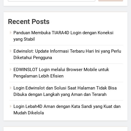
Recent Posts
Panduan Membuka TIARA4D Login dengan Koneksi
yang Stabil
Edwinslot: Update Informasi Terbaru Hari Ini yang Perlu
Diketahui Pengguna
EDWINSLOT Login melalui Browser Mobile untuk
Pengalaman Lebih Efisien
Login Edwinslot dan Solusi Saat Halaman Tidak Bisa
Dibuka dengan Langkah yang Aman dan Terarah
Login Lebah4D Aman dengan Kata Sandi yang Kuat dan
Mudah Dikelola