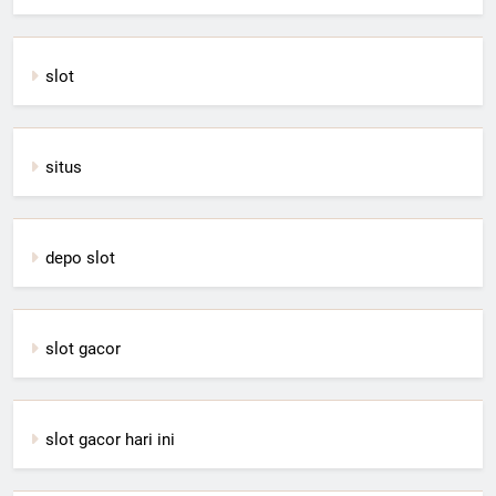
slot
situs
depo slot
slot gacor
slot gacor hari ini