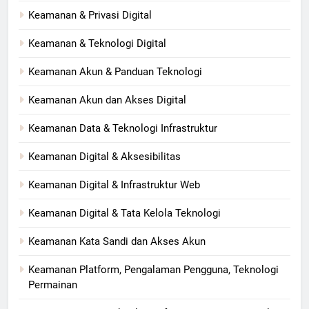
Keamanan & Privasi Digital
Keamanan & Teknologi Digital
Keamanan Akun & Panduan Teknologi
Keamanan Akun dan Akses Digital
Keamanan Data & Teknologi Infrastruktur
Keamanan Digital & Aksesibilitas
Keamanan Digital & Infrastruktur Web
Keamanan Digital & Tata Kelola Teknologi
Keamanan Kata Sandi dan Akses Akun
Keamanan Platform, Pengalaman Pengguna, Teknologi
Permainan