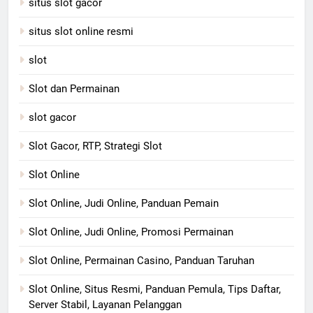
situs slot gacor
situs slot online resmi
slot
Slot dan Permainan
slot gacor
Slot Gacor, RTP, Strategi Slot
Slot Online
Slot Online, Judi Online, Panduan Pemain
Slot Online, Judi Online, Promosi Permainan
Slot Online, Permainan Casino, Panduan Taruhan
Slot Online, Situs Resmi, Panduan Pemula, Tips Daftar,
Server Stabil, Layanan Pelanggan