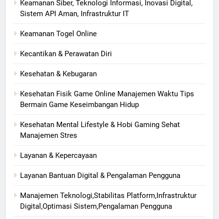
Keamanan Siber, Teknologi Informasi, Inovasi Digital,
Sistem API Aman, Infrastruktur IT
Keamanan Togel Online
Kecantikan & Perawatan Diri
Kesehatan & Kebugaran
Kesehatan Fisik Game Online Manajemen Waktu Tips
Bermain Game Keseimbangan Hidup
Kesehatan Mental Lifestyle & Hobi Gaming Sehat
Manajemen Stres
Layanan & Kepercayaan
Layanan Bantuan Digital & Pengalaman Pengguna
Manajemen Teknologi,Stabilitas Platform,Infrastruktur
Digital,Optimasi Sistem,Pengalaman Pengguna