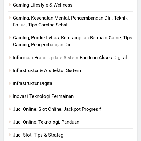
Gaming Lifestyle & Wellness
Gaming, Kesehatan Mental, Pengembangan Diri, Teknik
Fokus, Tips Gaming Sehat
Gaming, Produktivitas, Keterampilan Bermain Game, Tips
Gaming, Pengembangan Diri
Informasi Brand Update Sistem Panduan Akses Digital
Infrastruktur & Arsitektur Sistem
Infrastruktur Digital
Inovasi Teknologi Permainan
Judi Online, Slot Online, Jackpot Progresif
Judi Online, Teknologi, Panduan
Judi Slot, Tips & Strategi