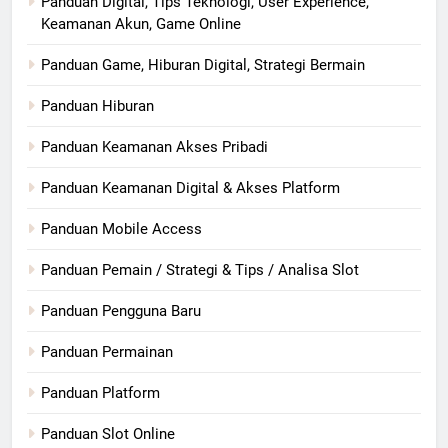
Panduan Digital, Tips Teknologi, User Experience,
Keamanan Akun, Game Online
Panduan Game, Hiburan Digital, Strategi Bermain
Panduan Hiburan
Panduan Keamanan Akses Pribadi
Panduan Keamanan Digital & Akses Platform
Panduan Mobile Access
Panduan Pemain / Strategi & Tips / Analisa Slot
Panduan Pengguna Baru
Panduan Permainan
Panduan Platform
Panduan Slot Online