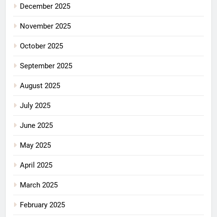
December 2025
November 2025
October 2025
September 2025
August 2025
July 2025
June 2025
May 2025
April 2025
March 2025
February 2025