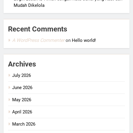
Mudah Dikelola
Recent Comments
A WordPress Commenter
on
Hello world!
Archives
July 2026
June 2026
May 2026
April 2026
March 2026