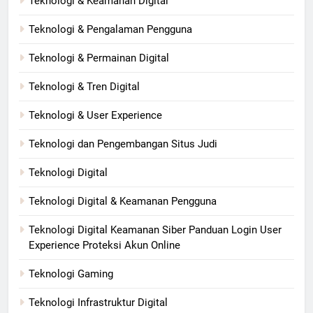
Teknologi & Keamanan Digital
Teknologi & Pengalaman Pengguna
Teknologi & Permainan Digital
Teknologi & Tren Digital
Teknologi & User Experience
Teknologi dan Pengembangan Situs Judi
Teknologi Digital
Teknologi Digital & Keamanan Pengguna
Teknologi Digital Keamanan Siber Panduan Login User
Experience Proteksi Akun Online
Teknologi Gaming
Teknologi Infrastruktur Digital