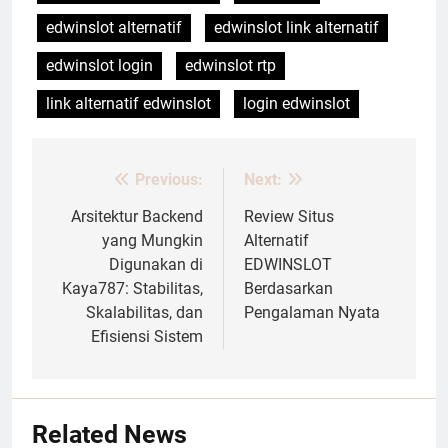
edwinslot alternatif
edwinslot link alternatif
edwinslot login
edwinslot rtp
link alternatif edwinslot
login edwinslot
Previous:
Next:
Post
navigation
Arsitektur Backend
Review Situs
yang Mungkin
Alternatif
Digunakan di
EDWINSLOT
Kaya787: Stabilitas,
Berdasarkan
Skalabilitas, dan
Pengalaman Nyata
Efisiensi Sistem
Related News