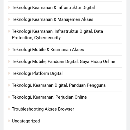
Teknologi Keamanan & Infrastruktur Digital
Teknologi Keamanan & Manajemen Akses
Teknologi Keamanan, Infrastruktur Digital, Data
Protection, Cybersecurity
Teknologi Mobile & Keamanan Akses
Teknologi Mobile, Panduan Digital, Gaya Hidup Online
Teknologi Platform Digital
Teknologi, Keamanan Digital, Panduan Pengguna
Teknologi, Keamanan, Perjudian Online
Troubleshooting Akses Browser
Uncategorized