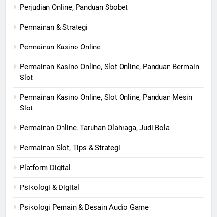
Perjudian Online, Panduan Sbobet
Permainan & Strategi
Permainan Kasino Online
Permainan Kasino Online, Slot Online, Panduan Bermain
Slot
Permainan Kasino Online, Slot Online, Panduan Mesin
Slot
Permainan Online, Taruhan Olahraga, Judi Bola
Permainan Slot, Tips & Strategi
Platform Digital
Psikologi & Digital
Psikologi Pemain & Desain Audio Game