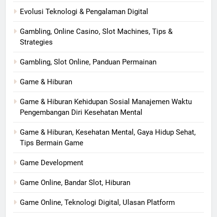
Evolusi Teknologi & Pengalaman Digital
Gambling, Online Casino, Slot Machines, Tips &
Strategies
Gambling, Slot Online, Panduan Permainan
Game & Hiburan
Game & Hiburan Kehidupan Sosial Manajemen Waktu
Pengembangan Diri Kesehatan Mental
Game & Hiburan, Kesehatan Mental, Gaya Hidup Sehat,
Tips Bermain Game
Game Development
Game Online, Bandar Slot, Hiburan
Game Online, Teknologi Digital, Ulasan Platform