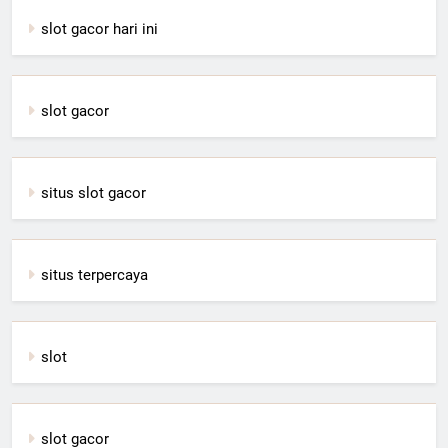
slot gacor hari ini
slot gacor
situs slot gacor
situs terpercaya
slot
slot gacor