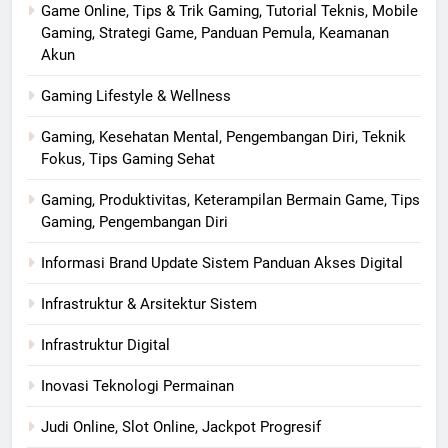
Game Online, Tips & Trik Gaming, Tutorial Teknis, Mobile
Gaming, Strategi Game, Panduan Pemula, Keamanan
Akun
Gaming Lifestyle & Wellness
Gaming, Kesehatan Mental, Pengembangan Diri, Teknik
Fokus, Tips Gaming Sehat
Gaming, Produktivitas, Keterampilan Bermain Game, Tips
Gaming, Pengembangan Diri
Informasi Brand Update Sistem Panduan Akses Digital
Infrastruktur & Arsitektur Sistem
Infrastruktur Digital
Inovasi Teknologi Permainan
Judi Online, Slot Online, Jackpot Progresif