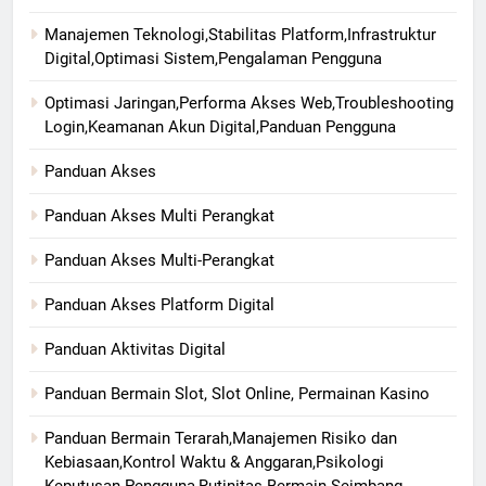
Manajemen Teknologi,Stabilitas Platform,Infrastruktur
Digital,Optimasi Sistem,Pengalaman Pengguna
Optimasi Jaringan,Performa Akses Web,Troubleshooting
Login,Keamanan Akun Digital,Panduan Pengguna
Panduan Akses
Panduan Akses Multi Perangkat
Panduan Akses Multi-Perangkat
Panduan Akses Platform Digital
Panduan Aktivitas Digital
Panduan Bermain Slot, Slot Online, Permainan Kasino
Panduan Bermain Terarah,Manajemen Risiko dan
Kebiasaan,Kontrol Waktu & Anggaran,Psikologi