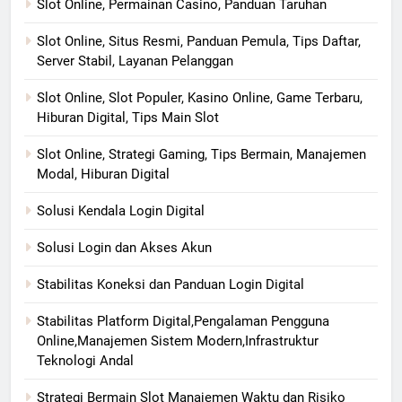
Slot Online, Permainan Casino, Panduan Taruhan
Slot Online, Situs Resmi, Panduan Pemula, Tips Daftar,
Server Stabil, Layanan Pelanggan
Slot Online, Slot Populer, Kasino Online, Game Terbaru,
Hiburan Digital, Tips Main Slot
Slot Online, Strategi Gaming, Tips Bermain, Manajemen
Modal, Hiburan Digital
Solusi Kendala Login Digital
Solusi Login dan Akses Akun
Stabilitas Koneksi dan Panduan Login Digital
Stabilitas Platform Digital,Pengalaman Pengguna
Online,Manajemen Sistem Modern,Infrastruktur
Teknologi Andal
Strategi Bermain Slot Manajemen Waktu dan Risiko