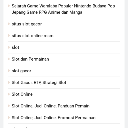
Sejarah Game Waralaba Populer Nintendo Budaya Pop
Jepang Game RPG Anime dan Manga
situs slot gacor
situs slot online resmi
slot
Slot dan Permainan
slot gacor
Slot Gacor, RTP, Strategi Slot
Slot Online
Slot Online, Judi Online, Panduan Pemain
Slot Online, Judi Online, Promosi Permainan