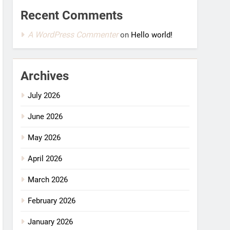
Recent Comments
A WordPress Commenter
on
Hello world!
Archives
July 2026
June 2026
May 2026
April 2026
March 2026
February 2026
January 2026