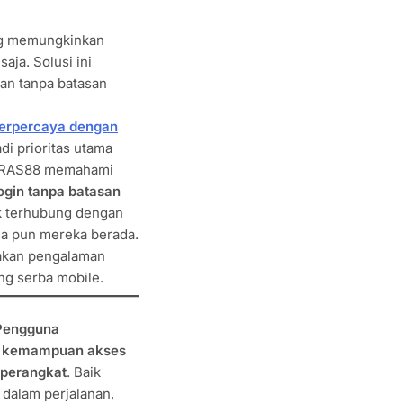
ng memungkinkan
ja. Solusi ini
an tanpa batasan
 Terpercaya dengan
adi prioritas utama
HORAS88 memahami
ogin tanpa batasan
k terhubung dengan
na pun mereka berada.
takan pengalaman
ng serba mobile.
 Pengguna
h
kemampuan akses
 perangkat
. Baik
dalam perjalanan,