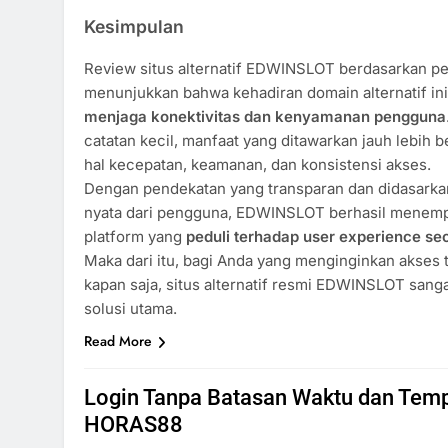
Kesimpulan
Review situs alternatif EDWINSLOT berdasarkan p
menunjukkan bahwa kehadiran domain alternatif in
menjaga konektivitas dan kenyamanan pengguna
catatan kecil, manfaat yang ditawarkan jauh lebih 
hal kecepatan, keamanan, dan konsistensi akses.
Dengan pendekatan yang transparan dan didasarka
nyata dari pengguna, EDWINSLOT berhasil menempa
platform yang
peduli terhadap user experience s
Maka dari itu, bagi Anda yang menginginkan akses t
kapan saja, situs alternatif resmi EDWINSLOT sanga
solusi utama.
Read More
Login Tanpa Batasan Waktu dan Temp
HORAS88