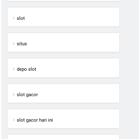
slot
situs
depo slot
slot gacor
slot gacor hari ini