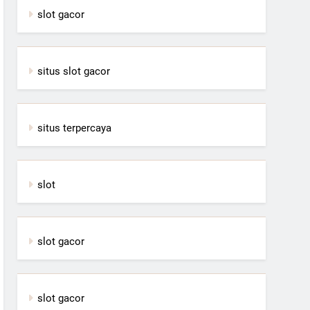
slot gacor
situs slot gacor
situs terpercaya
slot
slot gacor
slot gacor