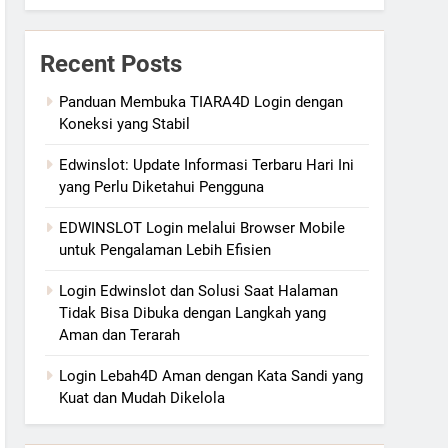
Recent Posts
Panduan Membuka TIARA4D Login dengan
Koneksi yang Stabil
Edwinslot: Update Informasi Terbaru Hari Ini
yang Perlu Diketahui Pengguna
EDWINSLOT Login melalui Browser Mobile
untuk Pengalaman Lebih Efisien
Login Edwinslot dan Solusi Saat Halaman
Tidak Bisa Dibuka dengan Langkah yang
Aman dan Terarah
Login Lebah4D Aman dengan Kata Sandi yang
Kuat dan Mudah Dikelola