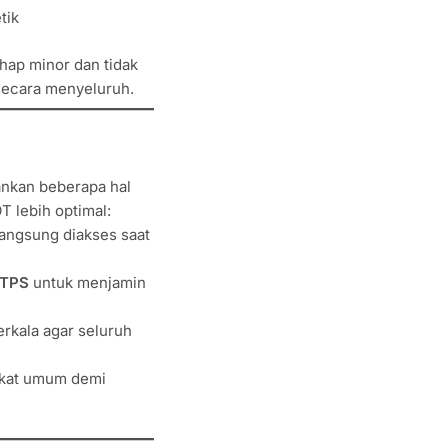
tik
hap minor dan tidak
secara menyeluruh.
nkan beberapa hal
T lebih optimal:
langsung diakses saat
TTPS
untuk menjamin
rkala agar seluruh
gkat umum demi