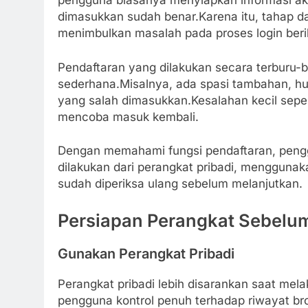
pengguna biasanya menyiapkan informasi ak
dimasukkan sudah benar.Karena itu, tahap daft
menimbulkan masalah pada proses login beri
Pendaftaran yang dilakukan secara terburu
sederhana.Misalnya, ada spasi tambahan, huru
yang salah dimasukkan.Kesalahan kecil sepe
mencoba masuk kembali.
Dengan memahami fungsi pendaftaran, pengg
dilakukan dari perangkat pribadi, menggunak
sudah diperiksa ulang sebelum melanjutkan.
Persiapan Perangkat Sebel
Gunakan Perangkat Pribadi
Perangkat pribadi lebih disarankan saat me
pengguna kontrol penuh terhadap riwayat br