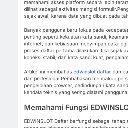
memahami akses platform secara lebih terar
dilihat sebagai aktivitas mengisi formulir.
sejak awal, karena data yang dibuat pada t
Banyak pengguna baru fokus pada kecepatan
penting seperti kekuatan kata sandi, keama
internet, dan kebiasaan menyimpan data log
proses daftar pertama dilakukan.Jika sejak
koneksi stabil, dan kata sandi kuat, pengal
Artikel ini membahas
edwinslot daftar
dan ca
dan profesional.Pembahasan mencakup persia
pengelolaan browser, perlindungan kata sand
kendala teknis yang sering dialami pengguna
Memahami Fungsi EDWINSLOT
EDWINSLOT Daftar berfungsi sebagai tahap a