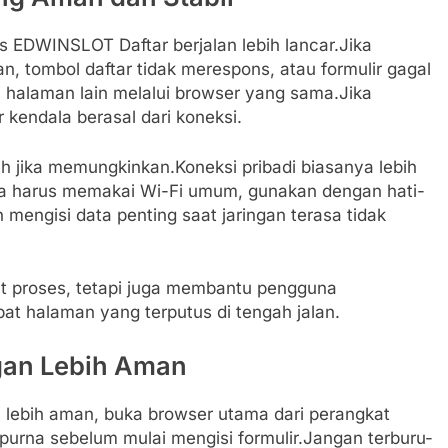
s EDWINSLOT Daftar berjalan lebih lancar.Jika
n, tombol daftar tidak merespons, atau formulir gagal
halaman lain melalui browser yang sama.Jika
 kendala berasal dari koneksi.
ah jika memungkinkan.Koneksi pribadi biasanya lebih
Jika harus memakai Wi-Fi umum, gunakan dengan hati-
mengisi data penting saat jaringan terasa tidak
 proses, tetapi juga membantu pengguna
at halaman yang terputus di tengah jalan.
gan Lebih Aman
ebih aman, buka browser utama dari perangkat
purna sebelum mulai mengisi formulir.Jangan terburu-