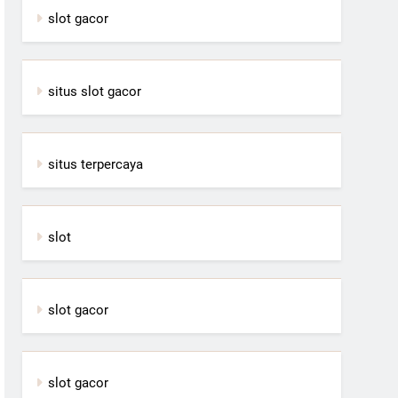
slot gacor
situs slot gacor
situs terpercaya
slot
slot gacor
slot gacor