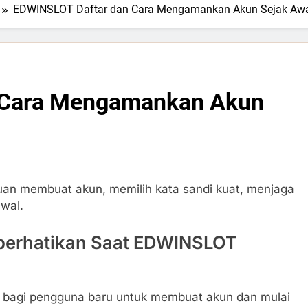
EDWINSLOT Daftar dan Cara Mengamankan Akun Sejak Aw
 Cara Mengamankan Akun
an membuat akun, memilih kata sandi kuat, menjaga
awal.
perhatikan Saat EDWINSLOT
 bagi pengguna baru untuk membuat akun dan mulai