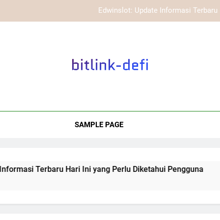
Edwinslot: Update Informasi Terbaru 
EDWINSLOT Login melalui Browser M
Login Edwinslot dan Solusi Saat Halaman Tidak Bisa Dibuka 
Panduan Membuka TIARA
ink Defi
Edwinslot: Update Informasi Terbaru 
nformasi Terbaru Seputar Dunia DeFi Di Bitlink Defi.
EDWINSLOT Login melalui Browser M
SAMPLE PAGE
Login Edwinslot dan Solusi Saat Halaman Tidak Bisa Dibuka 
rbaru Hari Ini yang Perlu Diketahui Pengguna
EDWINSLOT
1 Month Ago