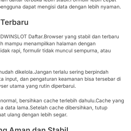
pengguna dapat mengisi data dengan lebih nyaman.
 Terbaru
EDWINSLOT Daftar.Browser yang stabil dan terbaru
lebih mampu menampilkan halaman dengan
dak rapi, formulir tidak muncul sempurna, atau
udah dikelola.Jangan terlalu sering berpindah
ta input, dan pengaturan keamanan bisa tersebar di
er utama yang rutin diperbarui.
k normal, bersihkan cache terlebih dahulu.Cache yang
ata lama.Setelah cache dibersihkan, tutup
at ulang dengan lebih segar.
ng Aman dan Stabil