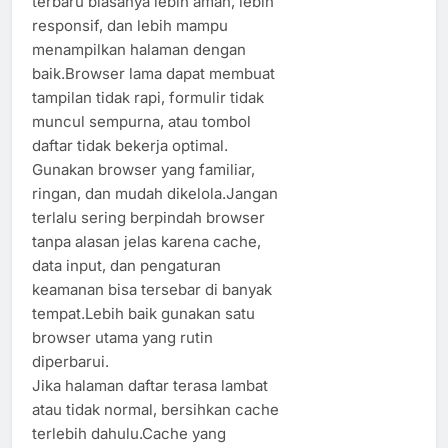
terbaru biasanya lebih aman, lebih
responsif, dan lebih mampu
menampilkan halaman dengan
baik.Browser lama dapat membuat
tampilan tidak rapi, formulir tidak
muncul sempurna, atau tombol
daftar tidak bekerja optimal.
Gunakan browser yang familiar,
ringan, dan mudah dikelola.Jangan
terlalu sering berpindah browser
tanpa alasan jelas karena cache,
data input, dan pengaturan
keamanan bisa tersebar di banyak
tempat.Lebih baik gunakan satu
browser utama yang rutin
diperbarui.
Jika halaman daftar terasa lambat
atau tidak normal, bersihkan cache
terlebih dahulu.Cache yang