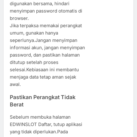
digunakan bersama, hindari
menyimpan password otomatis di
browser.
Jika terpaksa memakai perangkat
umum, gunakan hanya
seperlunya.Jangan menyimpan
informasi akun, jangan menyimpan
password, dan pastikan halaman
ditutup setelah proses
selesai.Kebiasaan ini membantu
menjaga data tetap aman sejak
awal.
Pastikan Perangkat Tidak
Berat
Sebelum membuka halaman
EDWINSLOT Daftar, tutup aplikasi
yang tidak diperlukan.Pada