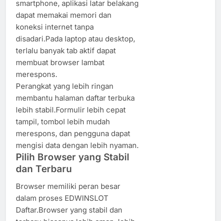
smartphone, aplikasi latar belakang
dapat memakai memori dan
koneksi internet tanpa
disadari.Pada laptop atau desktop,
terlalu banyak tab aktif dapat
membuat browser lambat
merespons.
Perangkat yang lebih ringan
membantu halaman daftar terbuka
lebih stabil.Formulir lebih cepat
tampil, tombol lebih mudah
merespons, dan pengguna dapat
mengisi data dengan lebih nyaman.
Pilih Browser yang Stabil
dan Terbaru
Browser memiliki peran besar
dalam proses EDWINSLOT
Daftar.Browser yang stabil dan