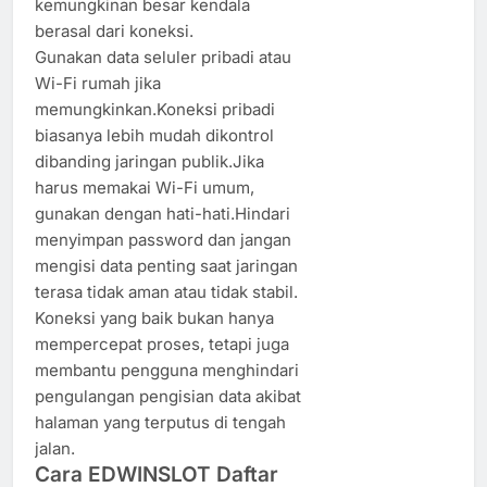
kemungkinan besar kendala
berasal dari koneksi.
Gunakan data seluler pribadi atau
Wi-Fi rumah jika
memungkinkan.Koneksi pribadi
biasanya lebih mudah dikontrol
dibanding jaringan publik.Jika
harus memakai Wi-Fi umum,
gunakan dengan hati-hati.Hindari
menyimpan password dan jangan
mengisi data penting saat jaringan
terasa tidak aman atau tidak stabil.
Koneksi yang baik bukan hanya
mempercepat proses, tetapi juga
membantu pengguna menghindari
pengulangan pengisian data akibat
halaman yang terputus di tengah
jalan.
Cara EDWINSLOT Daftar