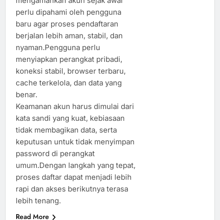
mengamankan akun sejak awal
perlu dipahami oleh pengguna
baru agar proses pendaftaran
berjalan lebih aman, stabil, dan
nyaman.Pengguna perlu
menyiapkan perangkat pribadi,
koneksi stabil, browser terbaru,
cache terkelola, dan data yang
benar.
Keamanan akun harus dimulai dari
kata sandi yang kuat, kebiasaan
tidak membagikan data, serta
keputusan untuk tidak menyimpan
password di perangkat
umum.Dengan langkah yang tepat,
proses daftar dapat menjadi lebih
rapi dan akses berikutnya terasa
lebih tenang.
Read More