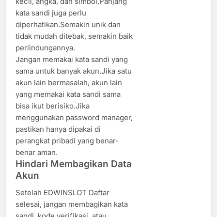
kecil, angka, dan simbol.Panjang
kata sandi juga perlu
diperhatikan.Semakin unik dan
tidak mudah ditebak, semakin baik
perlindungannya.
Jangan memakai kata sandi yang
sama untuk banyak akun.Jika satu
akun lain bermasalah, akun lain
yang memakai kata sandi sama
bisa ikut berisiko.Jika
menggunakan password manager,
pastikan hanya dipakai di
perangkat pribadi yang benar-
benar aman.
Hindari Membagikan Data
Akun
Setelah EDWINSLOT Daftar
selesai, jangan membagikan kata
sandi, kode verifikasi, atau