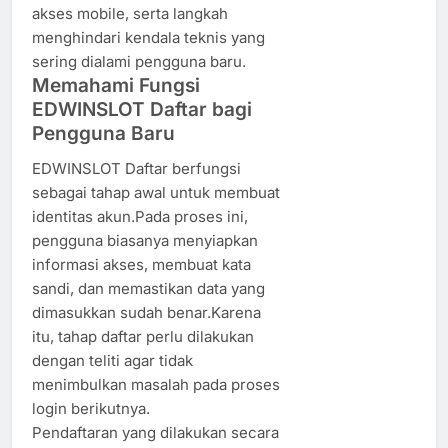
akses mobile, serta langkah
menghindari kendala teknis yang
sering dialami pengguna baru.
Memahami Fungsi
EDWINSLOT Daftar bagi
Pengguna Baru
EDWINSLOT Daftar berfungsi
sebagai tahap awal untuk membuat
identitas akun.Pada proses ini,
pengguna biasanya menyiapkan
informasi akses, membuat kata
sandi, dan memastikan data yang
dimasukkan sudah benar.Karena
itu, tahap daftar perlu dilakukan
dengan teliti agar tidak
menimbulkan masalah pada proses
login berikutnya.
Pendaftaran yang dilakukan secara