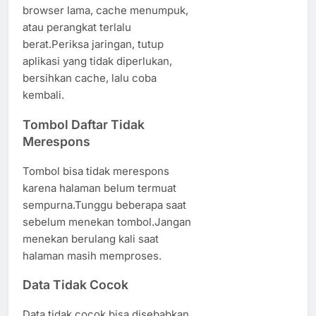
browser lama, cache menumpuk,
atau perangkat terlalu
berat.Periksa jaringan, tutup
aplikasi yang tidak diperlukan,
bersihkan cache, lalu coba
kembali.
Tombol Daftar Tidak
Merespons
Tombol bisa tidak merespons
karena halaman belum termuat
sempurna.Tunggu beberapa saat
sebelum menekan tombol.Jangan
menekan berulang kali saat
halaman masih memproses.
Data Tidak Cocok
Data tidak cocok bisa disebabkan