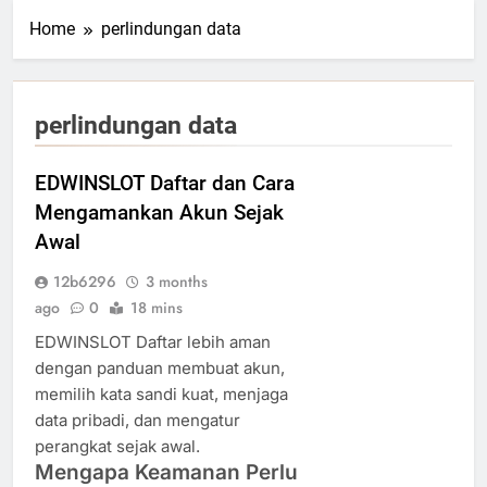
Home
perlindungan data
perlindungan data
EDWINSLOT Daftar dan Cara
Mengamankan Akun Sejak
Awal
12b6296
3 months
ago
0
18 mins
EDWINSLOT Daftar lebih aman
dengan panduan membuat akun,
memilih kata sandi kuat, menjaga
data pribadi, dan mengatur
perangkat sejak awal.
Mengapa Keamanan Perlu