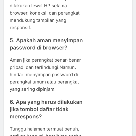
dilakukan lewat HP selama
browser, koneksi, dan perangkat
mendukung tampilan yang
responsif.
5. Apakah aman menyimpan
password di browser?
Aman jika perangkat benar-benar
pribadi dan terlindungi.Namun,
hindari menyimpan password di
perangkat umum atau perangkat
yang sering dipinjam.
6. Apa yang harus dilakukan
jika tombol daftar tidak
merespons?
Tunggu halaman termuat penuh,