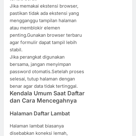
Jika memakai ekstensi browser,
pastikan tidak ada ekstensi yang
mengganggu tampilan halaman
atau memblokir elemen
penting.Gunakan browser terbaru
agar formulir dapat tampil lebih
stabil.
Jika perangkat digunakan
bersama, jangan menyimpan
password otomatis.Setelah proses
selesai, tutup halaman dengan
benar agar data tidak tertinggal.
Kendala Umum Saat Daftar
dan Cara Mencegahnya
Halaman Daftar Lambat
Halaman lambat biasanya
disebabkan koneksi lemah,