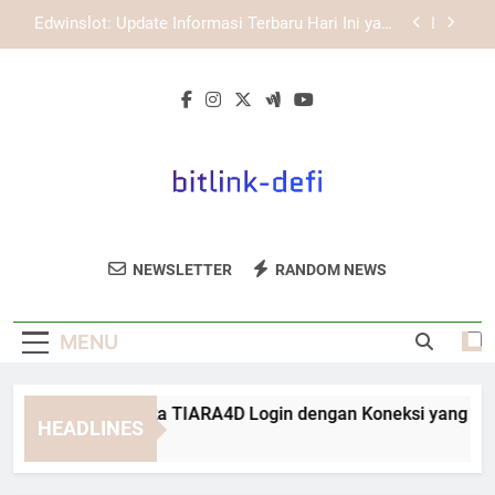
Skip
EDWINSLOT Login melalui Browser Mobile untuk
to
Pengalaman Lebih Efisien
content
Login Edwinslot dan Solusi Saat Halaman Tidak
Bisa Dibuka dengan Langkah yang Aman dan
Terarah
Panduan Membuka TIARA4D Login dengan
Koneksi yang Stabil
Edwinslot: Update Informasi Terbaru Hari Ini yang
Perlu Diketahui Pengguna
EDWINSLOT Login melalui Browser Mobile untuk
Pengalaman Lebih Efisien
Bitlink Defi
Dapatkan Informasi Terbaru Seputar Dunia
Login Edwinslot dan Solusi Saat Halaman Tidak
NEWSLETTER
RANDOM NEWS
Bisa Dibuka dengan Langkah yang Aman dan
DeFi Di Bitlink Defi.
Terarah
MENU
nduan Membuka TIARA4D Login dengan Koneksi yang Stabil
HEADLINES
Weeks Ago