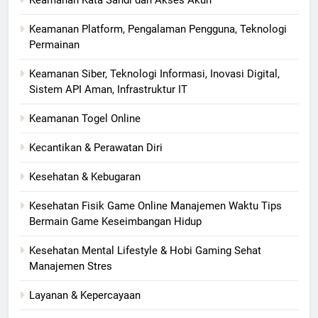
Keamanan Kata Sandi dan Akses Akun
Keamanan Platform, Pengalaman Pengguna, Teknologi
Permainan
Keamanan Siber, Teknologi Informasi, Inovasi Digital,
Sistem API Aman, Infrastruktur IT
Keamanan Togel Online
Kecantikan & Perawatan Diri
Kesehatan & Kebugaran
Kesehatan Fisik Game Online Manajemen Waktu Tips
Bermain Game Keseimbangan Hidup
Kesehatan Mental Lifestyle & Hobi Gaming Sehat
Manajemen Stres
Layanan & Kepercayaan