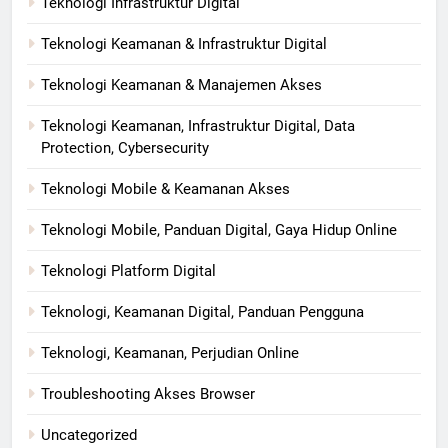
Teknologi Infrastruktur Digital
Teknologi Keamanan & Infrastruktur Digital
Teknologi Keamanan & Manajemen Akses
Teknologi Keamanan, Infrastruktur Digital, Data
Protection, Cybersecurity
Teknologi Mobile & Keamanan Akses
Teknologi Mobile, Panduan Digital, Gaya Hidup Online
Teknologi Platform Digital
Teknologi, Keamanan Digital, Panduan Pengguna
Teknologi, Keamanan, Perjudian Online
Troubleshooting Akses Browser
Uncategorized