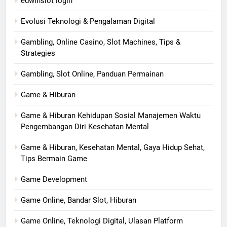
edwinslot login
Evolusi Teknologi & Pengalaman Digital
Gambling, Online Casino, Slot Machines, Tips &
Strategies
Gambling, Slot Online, Panduan Permainan
Game & Hiburan
Game & Hiburan Kehidupan Sosial Manajemen Waktu
Pengembangan Diri Kesehatan Mental
Game & Hiburan, Kesehatan Mental, Gaya Hidup Sehat,
Tips Bermain Game
Game Development
Game Online, Bandar Slot, Hiburan
Game Online, Teknologi Digital, Ulasan Platform