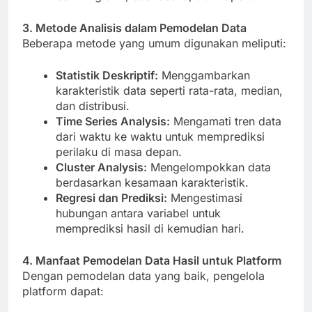
3. Metode Analisis dalam Pemodelan Data
Beberapa metode yang umum digunakan meliputi:
Statistik Deskriptif:
Menggambarkan
karakteristik data seperti rata-rata, median,
dan distribusi.
Time Series Analysis:
Mengamati tren data
dari waktu ke waktu untuk memprediksi
perilaku di masa depan.
Cluster Analysis:
Mengelompokkan data
berdasarkan kesamaan karakteristik.
Regresi dan Prediksi:
Mengestimasi
hubungan antara variabel untuk
memprediksi hasil di kemudian hari.
4. Manfaat Pemodelan Data Hasil untuk Platform
Dengan pemodelan data yang baik, pengelola
platform dapat: