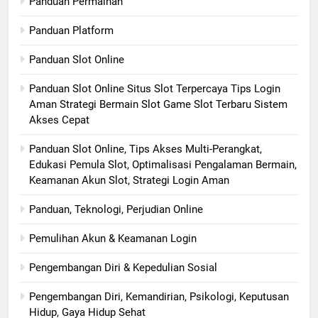
Panduan Permainan
Panduan Platform
Panduan Slot Online
Panduan Slot Online Situs Slot Terpercaya Tips Login
Aman Strategi Bermain Slot Game Slot Terbaru Sistem
Akses Cepat
Panduan Slot Online, Tips Akses Multi-Perangkat,
Edukasi Pemula Slot, Optimalisasi Pengalaman Bermain,
Keamanan Akun Slot, Strategi Login Aman
Panduan, Teknologi, Perjudian Online
Pemulihan Akun & Keamanan Login
Pengembangan Diri & Kepedulian Sosial
Pengembangan Diri, Kemandirian, Psikologi, Keputusan
Hidup, Gaya Hidup Sehat