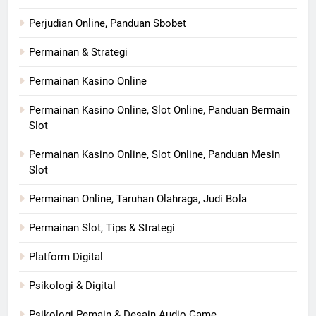
Perjudian Online, Panduan Sbobet
Permainan & Strategi
Permainan Kasino Online
Permainan Kasino Online, Slot Online, Panduan Bermain
Slot
Permainan Kasino Online, Slot Online, Panduan Mesin
Slot
Permainan Online, Taruhan Olahraga, Judi Bola
Permainan Slot, Tips & Strategi
Platform Digital
Psikologi & Digital
Psikologi Pemain & Desain Audio Game