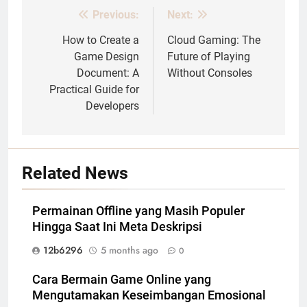
Previous:
Next:
Post
navigation
How to Create a
Cloud Gaming: The
Game Design
Future of Playing
Document: A
Without Consoles
Practical Guide for
Developers
Related News
Permainan Offline yang Masih Populer
Hingga Saat Ini Meta Deskripsi
12b6296
5 months ago
0
Cara Bermain Game Online yang
Mengutamakan Keseimbangan Emosional