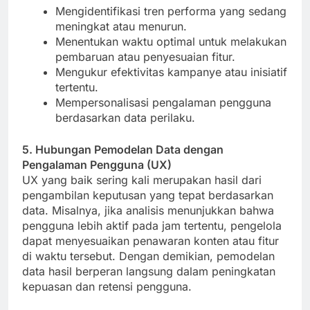
Mengidentifikasi tren performa yang sedang
meningkat atau menurun.
Menentukan waktu optimal untuk melakukan
pembaruan atau penyesuaian fitur.
Mengukur efektivitas kampanye atau inisiatif
tertentu.
Mempersonalisasi pengalaman pengguna
berdasarkan data perilaku.
5. Hubungan Pemodelan Data dengan
Pengalaman Pengguna (UX)
UX yang baik sering kali merupakan hasil dari
pengambilan keputusan yang tepat berdasarkan
data. Misalnya, jika analisis menunjukkan bahwa
pengguna lebih aktif pada jam tertentu, pengelola
dapat menyesuaikan penawaran konten atau fitur
di waktu tersebut. Dengan demikian, pemodelan
data hasil berperan langsung dalam peningkatan
kepuasan dan retensi pengguna.