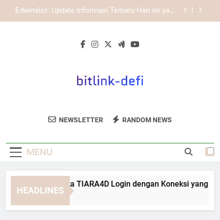
Skip
EDWINSLOT Login melalui Browser Mobile untuk
to
Pengalaman Lebih Efisien
content
Login Edwinslot dan Solusi Saat Halaman Tidak
Bisa Dibuka dengan Langkah yang Aman dan
Terarah
Panduan Membuka TIARA4D Login dengan
Koneksi yang Stabil
Edwinslot: Update Informasi Terbaru Hari Ini yang
Perlu Diketahui Pengguna
EDWINSLOT Login melalui Browser Mobile untuk
Pengalaman Lebih Efisien
Bitlink Defi
Dapatkan Informasi Terbaru Seputar Dunia
Login Edwinslot dan Solusi Saat Halaman Tidak
NEWSLETTER
RANDOM NEWS
Bisa Dibuka dengan Langkah yang Aman dan
DeFi Di Bitlink Defi.
Terarah
MENU
nduan Membuka TIARA4D Login dengan Koneksi yang Stabil
HEADLINES
Month Ago