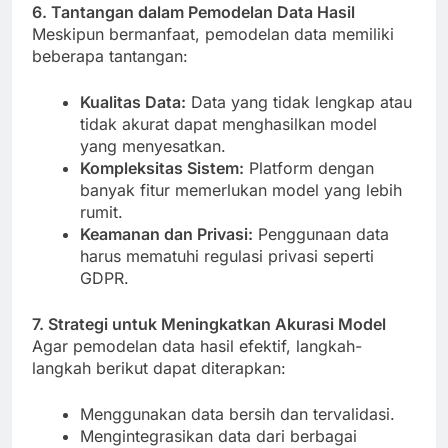
6. Tantangan dalam Pemodelan Data Hasil
Meskipun bermanfaat, pemodelan data memiliki
beberapa tantangan:
Kualitas Data:
Data yang tidak lengkap atau
tidak akurat dapat menghasilkan model
yang menyesatkan.
Kompleksitas Sistem:
Platform dengan
banyak fitur memerlukan model yang lebih
rumit.
Keamanan dan Privasi:
Penggunaan data
harus mematuhi regulasi privasi seperti
GDPR.
7. Strategi untuk Meningkatkan Akurasi Model
Agar pemodelan data hasil efektif, langkah-
langkah berikut dapat diterapkan:
Menggunakan data bersih dan tervalidasi.
Mengintegrasikan data dari berbagai