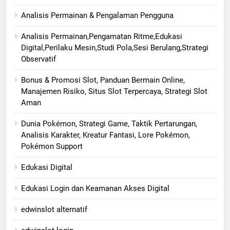
Analisis Permainan & Pengalaman Pengguna
Analisis Permainan,Pengamatan Ritme,Edukasi
Digital,Perilaku Mesin,Studi Pola,Sesi Berulang,Strategi
Observatif
Bonus & Promosi Slot, Panduan Bermain Online,
Manajemen Risiko, Situs Slot Terpercaya, Strategi Slot
Aman
Dunia Pokémon, Strategi Game, Taktik Pertarungan,
Analisis Karakter, Kreatur Fantasi, Lore Pokémon,
Pokémon Support
Edukasi Digital
Edukasi Login dan Keamanan Akses Digital
edwinslot alternatif