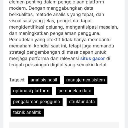
elemen penting dalam pengelolaan platform
modern. Dengan menggabungkan data
berkualitas, metode analisis yang tepat, dan
visualisasi yang jelas, pengelola dapat
mengidentifikasi peluang, mengantisipasi masalah,
dan meningkatkan pengalaman pengguna.
Pemodelan yang efektif tidak hanya membantu
memahami kondisi saat ini, tetapi juga memandu
strategi pengembangan di masa depan untuk
menjaga performa dan relevansi
situs gacor
di
tengah persaingan digital yang semakin ketat.
Tagged:
analisis hasil
manajemen sistem
optimasi platform
pemodelan data
pengalaman pengguna
struktur data
teknik analitik