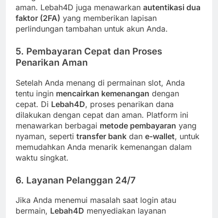
aman. Lebah4D juga menawarkan
autentikasi dua
faktor (2FA)
yang memberikan lapisan
perlindungan tambahan untuk akun Anda.
5.
Pembayaran Cepat dan Proses
Penarikan Aman
Setelah Anda menang di permainan slot, Anda
tentu ingin
mencairkan kemenangan
dengan
cepat. Di
Lebah4D
, proses penarikan dana
dilakukan dengan cepat dan aman. Platform ini
menawarkan berbagai
metode pembayaran
yang
nyaman, seperti
transfer bank
dan
e-wallet
, untuk
memudahkan Anda menarik kemenangan dalam
waktu singkat.
6.
Layanan Pelanggan 24/7
Jika Anda menemui masalah saat login atau
bermain,
Lebah4D
menyediakan layanan