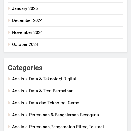
January 2025
December 2024
November 2024
October 2024
Categories
Analisis Data & Teknologi Digital
Analisis Data & Tren Permainan
Analisis Data dan Teknologi Game
Analisis Permainan & Pengalaman Pengguna
Analisis Permainan,Pengamatan Ritme,Edukasi