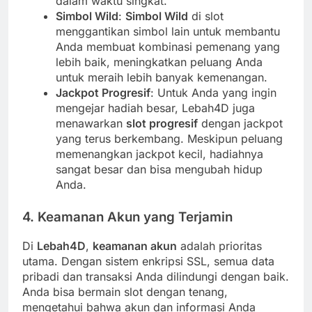
dalam waktu singkat.
Simbol Wild
:
Simbol Wild
di slot
menggantikan simbol lain untuk membantu
Anda membuat kombinasi pemenang yang
lebih baik, meningkatkan peluang Anda
untuk meraih lebih banyak kemenangan.
Jackpot Progresif
: Untuk Anda yang ingin
mengejar hadiah besar, Lebah4D juga
menawarkan
slot progresif
dengan jackpot
yang terus berkembang. Meskipun peluang
memenangkan jackpot kecil, hadiahnya
sangat besar dan bisa mengubah hidup
Anda.
4.
Keamanan Akun yang Terjamin
Di
Lebah4D
,
keamanan akun
adalah prioritas
utama. Dengan sistem enkripsi SSL, semua data
pribadi dan transaksi Anda dilindungi dengan baik.
Anda bisa bermain slot dengan tenang,
mengetahui bahwa akun dan informasi Anda