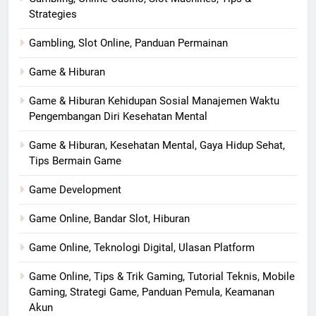
Strategies
Gambling, Slot Online, Panduan Permainan
Game & Hiburan
Game & Hiburan Kehidupan Sosial Manajemen Waktu
Pengembangan Diri Kesehatan Mental
Game & Hiburan, Kesehatan Mental, Gaya Hidup Sehat,
Tips Bermain Game
Game Development
Game Online, Bandar Slot, Hiburan
Game Online, Teknologi Digital, Ulasan Platform
Game Online, Tips & Trik Gaming, Tutorial Teknis, Mobile
Gaming, Strategi Game, Panduan Pemula, Keamanan
Akun