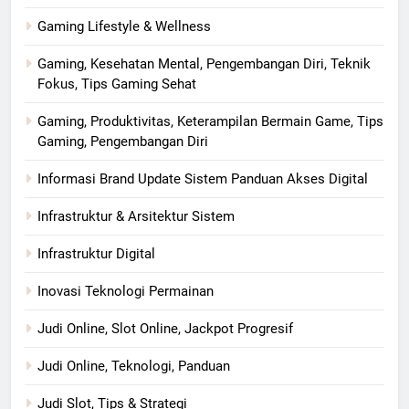
Gaming Lifestyle & Wellness
Gaming, Kesehatan Mental, Pengembangan Diri, Teknik
Fokus, Tips Gaming Sehat
Gaming, Produktivitas, Keterampilan Bermain Game, Tips
Gaming, Pengembangan Diri
Informasi Brand Update Sistem Panduan Akses Digital
Infrastruktur & Arsitektur Sistem
Infrastruktur Digital
Inovasi Teknologi Permainan
Judi Online, Slot Online, Jackpot Progresif
Judi Online, Teknologi, Panduan
Judi Slot, Tips & Strategi