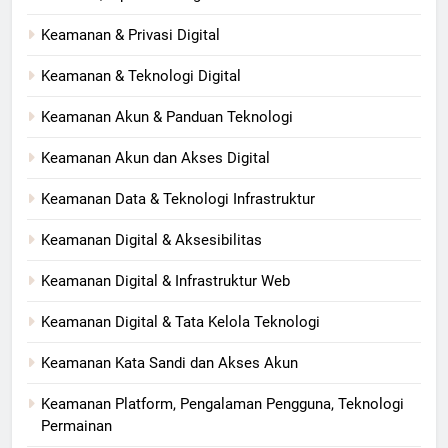
Keamanan & Privasi Digital
Keamanan & Teknologi Digital
Keamanan Akun & Panduan Teknologi
Keamanan Akun dan Akses Digital
Keamanan Data & Teknologi Infrastruktur
Keamanan Digital & Aksesibilitas
Keamanan Digital & Infrastruktur Web
Keamanan Digital & Tata Kelola Teknologi
Keamanan Kata Sandi dan Akses Akun
Keamanan Platform, Pengalaman Pengguna, Teknologi
Permainan