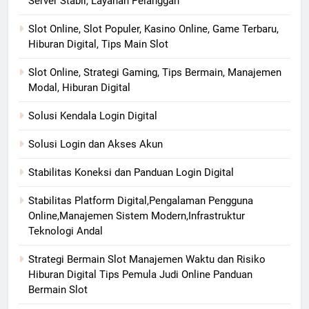
Server Stabil, Layanan Pelanggan
Slot Online, Slot Populer, Kasino Online, Game Terbaru,
Hiburan Digital, Tips Main Slot
Slot Online, Strategi Gaming, Tips Bermain, Manajemen
Modal, Hiburan Digital
Solusi Kendala Login Digital
Solusi Login dan Akses Akun
Stabilitas Koneksi dan Panduan Login Digital
Stabilitas Platform Digital,Pengalaman Pengguna
Online,Manajemen Sistem Modern,Infrastruktur
Teknologi Andal
Strategi Bermain Slot Manajemen Waktu dan Risiko
Hiburan Digital Tips Pemula Judi Online Panduan
Bermain Slot