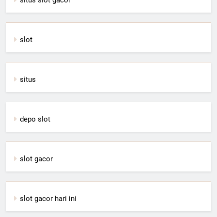
slot
situs
depo slot
slot gacor
slot gacor hari ini