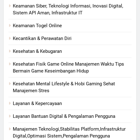
Keamanan Siber, Teknologi Informasi, Inovasi Digital,
Sistem API Aman, Infrastruktur IT
Keamanan Togel Online
Kecantikan & Perawatan Diri
Kesehatan & Kebugaran
Kesehatan Fisik Game Online Manajemen Waktu Tips
Bermain Game Keseimbangan Hidup
Kesehatan Mental Lifestyle & Hobi Gaming Sehat
Manajemen Stres
Layanan & Kepercayaan
Layanan Bantuan Digital & Pengalaman Pengguna
Manajemen Teknologi,Stabilitas Platform,Infrastruktur
Digital,Optimasi Sistem,Pengalaman Pengguna