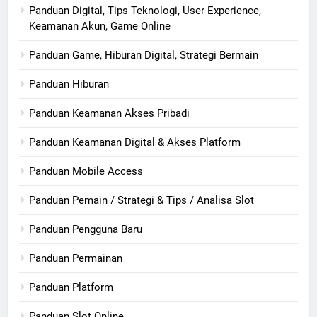
Panduan Digital, Tips Teknologi, User Experience,
Keamanan Akun, Game Online
Panduan Game, Hiburan Digital, Strategi Bermain
Panduan Hiburan
Panduan Keamanan Akses Pribadi
Panduan Keamanan Digital & Akses Platform
Panduan Mobile Access
Panduan Pemain / Strategi & Tips / Analisa Slot
Panduan Pengguna Baru
Panduan Permainan
Panduan Platform
Panduan Slot Online