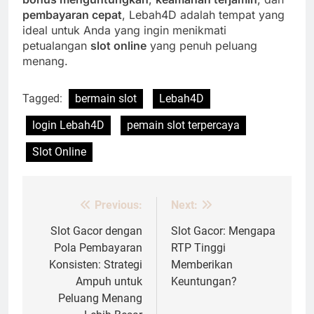
pembayaran cepat
, Lebah4D adalah tempat yang
ideal untuk Anda yang ingin menikmati
petualangan
slot online
yang penuh peluang
menang.
Tagged:
bermain slot
Lebah4D
login Lebah4D
pemain slot terpercaya
Slot Online
Previous:
Next:
Post
navigation
Slot Gacor dengan
Slot Gacor: Mengapa
Pola Pembayaran
RTP Tinggi
Konsisten: Strategi
Memberikan
Ampuh untuk
Keuntungan?
Peluang Menang