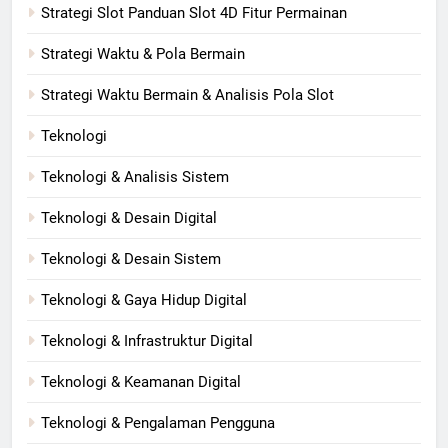
Strategi Slot Panduan Slot 4D Fitur Permainan
Strategi Waktu & Pola Bermain
Strategi Waktu Bermain & Analisis Pola Slot
Teknologi
Teknologi & Analisis Sistem
Teknologi & Desain Digital
Teknologi & Desain Sistem
Teknologi & Gaya Hidup Digital
Teknologi & Infrastruktur Digital
Teknologi & Keamanan Digital
Teknologi & Pengalaman Pengguna