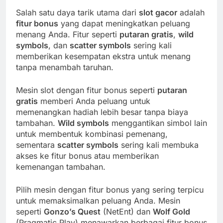
Salah satu daya tarik utama dari
slot gacor
adalah
fitur bonus
yang dapat meningkatkan peluang
menang Anda. Fitur seperti
putaran gratis
,
wild
symbols
, dan
scatter symbols
sering kali
memberikan kesempatan ekstra untuk menang
tanpa menambah taruhan.
Mesin slot dengan fitur bonus seperti
putaran
gratis
memberi Anda peluang untuk
memenangkan hadiah lebih besar tanpa biaya
tambahan.
Wild symbols
menggantikan simbol lain
untuk membentuk kombinasi pemenang,
sementara
scatter symbols
sering kali membuka
akses ke fitur bonus atau memberikan
kemenangan tambahan.
Pilih mesin dengan fitur bonus yang sering terpicu
untuk memaksimalkan peluang Anda. Mesin
seperti
Gonzo’s Quest
(NetEnt) dan
Wolf Gold
(Pragmatic Play) menawarkan berbagai fitur bonus