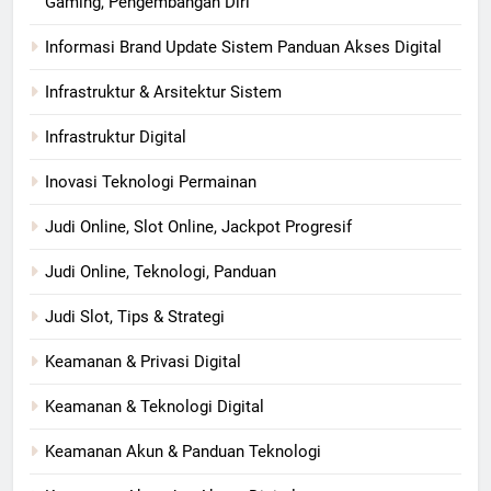
Gaming, Pengembangan Diri
Informasi Brand Update Sistem Panduan Akses Digital
Infrastruktur & Arsitektur Sistem
Infrastruktur Digital
Inovasi Teknologi Permainan
Judi Online, Slot Online, Jackpot Progresif
Judi Online, Teknologi, Panduan
Judi Slot, Tips & Strategi
Keamanan & Privasi Digital
Keamanan & Teknologi Digital
Keamanan Akun & Panduan Teknologi