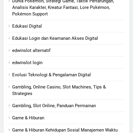
Dunia Pokémon, Strategi Game, Taktik Pertarungan,
Analisis Karakter, Kreatur Fantasi, Lore Pokémon,
Pokémon Support
Edukasi Digital
Edukasi Login dan Keamanan Akses Digital
edwinslot alternatif
edwinslot login
Evolusi Teknologi & Pengalaman Digital
Gambling, Online Casino, Slot Machines, Tips &
Strategies
Gambling, Slot Online, Panduan Permainan
Game & Hiburan
Game & Hiburan Kehidupan Sosial Manajemen Waktu