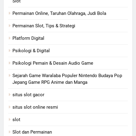
Slot
Permainan Online, Taruhan Olahraga, Judi Bola
Permainan Slot, Tips & Strategi
Platform Digital
Psikologi & Digital
Psikologi Pemain & Desain Audio Game
Sejarah Game Waralaba Populer Nintendo Budaya Pop
Jepang Game RPG Anime dan Manga
situs slot gacor
situs slot online resmi
slot
Slot dan Permainan