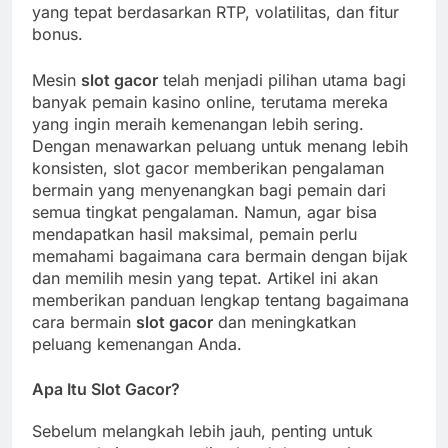
yang tepat berdasarkan RTP, volatilitas, dan fitur
bonus.
Mesin
slot gacor
telah menjadi pilihan utama bagi
banyak pemain kasino online, terutama mereka
yang ingin meraih kemenangan lebih sering.
Dengan menawarkan peluang untuk menang lebih
konsisten, slot gacor memberikan pengalaman
bermain yang menyenangkan bagi pemain dari
semua tingkat pengalaman. Namun, agar bisa
mendapatkan hasil maksimal, pemain perlu
memahami bagaimana cara bermain dengan bijak
dan memilih mesin yang tepat. Artikel ini akan
memberikan panduan lengkap tentang bagaimana
cara bermain
slot gacor
dan meningkatkan
peluang kemenangan Anda.
Apa Itu Slot Gacor?
Sebelum melangkah lebih jauh, penting untuk