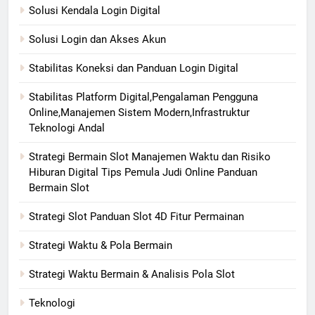
Solusi Kendala Login Digital
Solusi Login dan Akses Akun
Stabilitas Koneksi dan Panduan Login Digital
Stabilitas Platform Digital,Pengalaman Pengguna
Online,Manajemen Sistem Modern,Infrastruktur
Teknologi Andal
Strategi Bermain Slot Manajemen Waktu dan Risiko
Hiburan Digital Tips Pemula Judi Online Panduan
Bermain Slot
Strategi Slot Panduan Slot 4D Fitur Permainan
Strategi Waktu & Pola Bermain
Strategi Waktu Bermain & Analisis Pola Slot
Teknologi