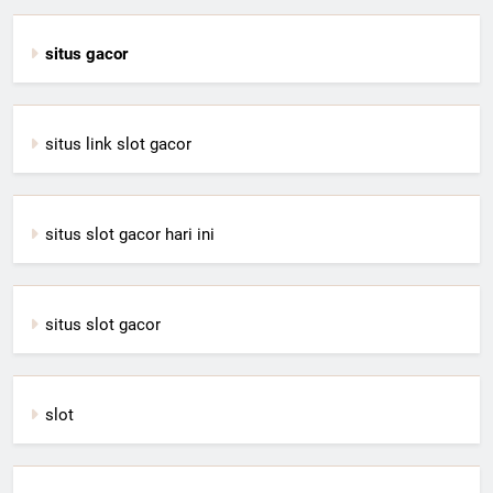
situs gacor
situs link slot gacor
situs slot gacor hari ini
situs slot gacor
slot