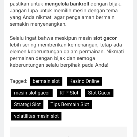
pastikan untuk
mengelola bankroll
dengan bijak.
Jangan lupa untuk memilih mesin dengan tema
yang Anda nikmati agar pengalaman bermain
semakin menyenangkan.
Selalu ingat bahwa meskipun mesin
slot gacor
lebih sering memberikan kemenangan, tetap ada
elemen keberuntungan dalam permainan. Nikmati
permainan dengan bijak dan semoga
keberuntungan selalu berpihak pada Anda!
Tagged:
bermain slot
Kasino Online
mesin slot gacor
RTP Slot
Slot Gacor
Strategi Slot
Tips Bermain Slot
volatilitas mesin slot