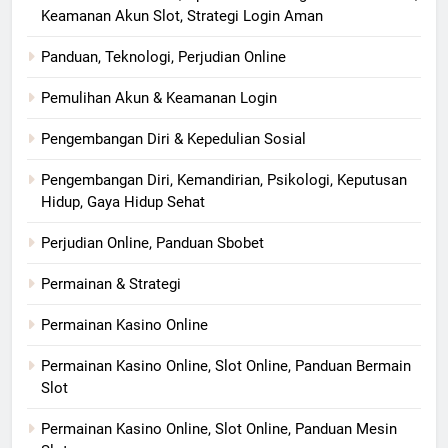
Keamanan Akun Slot, Strategi Login Aman
Panduan, Teknologi, Perjudian Online
Pemulihan Akun & Keamanan Login
Pengembangan Diri & Kepedulian Sosial
Pengembangan Diri, Kemandirian, Psikologi, Keputusan
Hidup, Gaya Hidup Sehat
Perjudian Online, Panduan Sbobet
Permainan & Strategi
Permainan Kasino Online
Permainan Kasino Online, Slot Online, Panduan Bermain
Slot
Permainan Kasino Online, Slot Online, Panduan Mesin