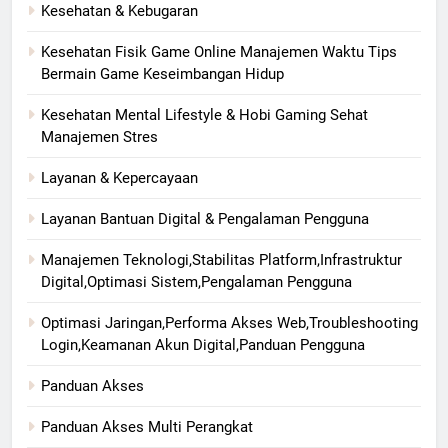
Kesehatan & Kebugaran
Kesehatan Fisik Game Online Manajemen Waktu Tips
Bermain Game Keseimbangan Hidup
Kesehatan Mental Lifestyle & Hobi Gaming Sehat
Manajemen Stres
Layanan & Kepercayaan
Layanan Bantuan Digital & Pengalaman Pengguna
Manajemen Teknologi,Stabilitas Platform,Infrastruktur
Digital,Optimasi Sistem,Pengalaman Pengguna
Optimasi Jaringan,Performa Akses Web,Troubleshooting
Login,Keamanan Akun Digital,Panduan Pengguna
Panduan Akses
Panduan Akses Multi Perangkat