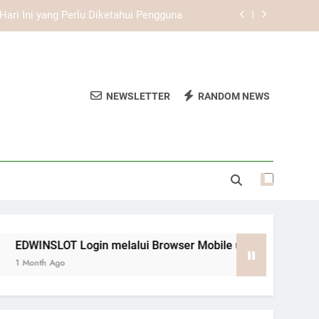
Hari Ini yang Perlu Diketahui Pengguna
obile untuk Pengalaman Lebih Efisien
dengan Langkah yang Aman dan Terarah
NEWSLETTER
RANDOM NEWS
4D Login dengan Koneksi yang Stabil
Hari Ini yang Perlu Diketahui Pengguna
obile untuk Pengalaman Lebih Efisien
dengan Langkah yang Aman dan Terarah
T Login melalui Browser Mobile untuk Pengalaman Lebih Efis
o