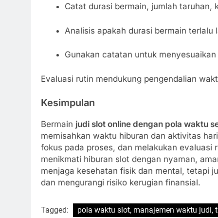
Catat durasi bermain, jumlah taruhan,
Analisis apakah durasi bermain terlalu 
Gunakan catatan untuk menyesuaikan ja
Evaluasi rutin mendukung pengendalian wakt
Kesimpulan
Bermain
judi slot online dengan pola waktu 
memisahkan waktu hiburan dan aktivitas hari
fokus pada proses, dan melakukan evaluasi 
menikmati hiburan slot dengan nyaman, aman
menjaga kesehatan fisik dan mental, tetapi
dan mengurangi risiko kerugian finansial.
Tagged:
pola waktu slot, manajemen waktu judi, t