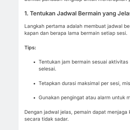
1. Tentukan Jadwal Bermain yang Jela
Langkah pertama adalah membuat jadwal ber
kapan dan berapa lama bermain setiap sesi.
Tips:
Tentukan jam bermain sesuai aktivitas 
selesai.
Tetapkan durasi maksimal per sesi, mi
Gunakan pengingat atau alarm untuk m
Dengan jadwal jelas, pemain dapat menjaga ko
secara tidak sadar.