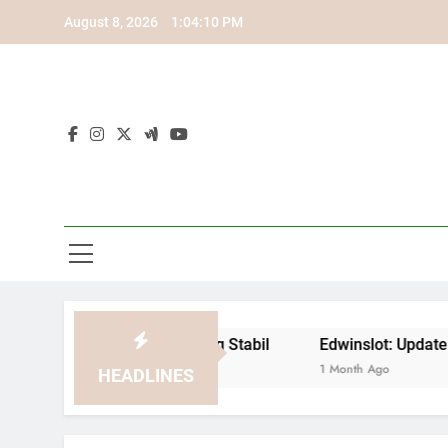
Skip
August 8, 2026
1:04:11 PM
to
content
Bitl
Dapatkan I
an Koneksi yang Stabil
Edwinslot: Update Informasi T
1 Month Ago
HEADLINES