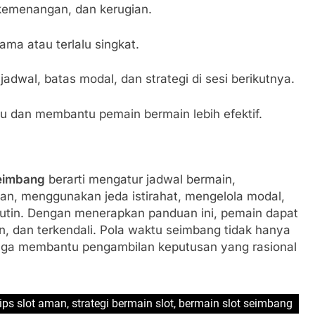
 kemenangan, dan kerugian.
lama atau terlalu singkat.
dwal, batas modal, dan strategi di sesi berikutnya.
u dan membantu pemain bermain lebih efektif.
seimbang
berarti mengatur jadwal bermain,
an, menggunakan jeda istirahat, mengelola modal,
rutin. Dengan menerapkan panduan ini, pemain dapat
, dan terkendali. Pola waktu seimbang tidak hanya
 juga membantu pengambilan keputusan yang rasional
ips slot aman, strategi bermain slot, bermain slot seimbang