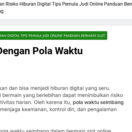
n Risiko Hiburan Digital Tips Pemula Judi Online Panduan Ber
ng
AN DIGITAL TIPS PEMULA JUDI ONLINE PANDUAN BERMAIN SLOT
 Dengan Pola Waktu
dan bisa menjadi hiburan digital yang seru.
si bermain yang berlebihan dapat menimbulkan risiko
vitas harian. Oleh karena itu,
pola waktu seimbang
 menjaga keamanan, kontrol diri, dan pengalaman
ola waktu seimbang dalam bermain slot online.