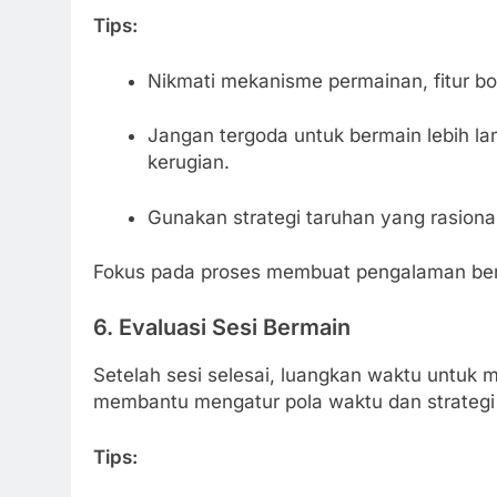
Tips:
Nikmati mekanisme permainan, fitur bo
Jangan tergoda untuk bermain lebih la
kerugian.
Gunakan strategi taruhan yang rasiona
Fokus pada proses membuat pengalaman ber
6. Evaluasi Sesi Bermain
Setelah sesi selesai, luangkan waktu untuk 
membantu mengatur pola waktu dan strategi d
Tips: