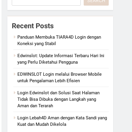
SEARCH
Recent Posts
Panduan Membuka TIARA4D Login dengan
Koneksi yang Stabil
Edwinslot: Update Informasi Terbaru Hari Ini
yang Perlu Diketahui Pengguna
EDWINSLOT Login melalui Browser Mobile
untuk Pengalaman Lebih Efisien
Login Edwinslot dan Solusi Saat Halaman
Tidak Bisa Dibuka dengan Langkah yang
Aman dan Terarah
Login Lebah4D Aman dengan Kata Sandi yang
Kuat dan Mudah Dikelola