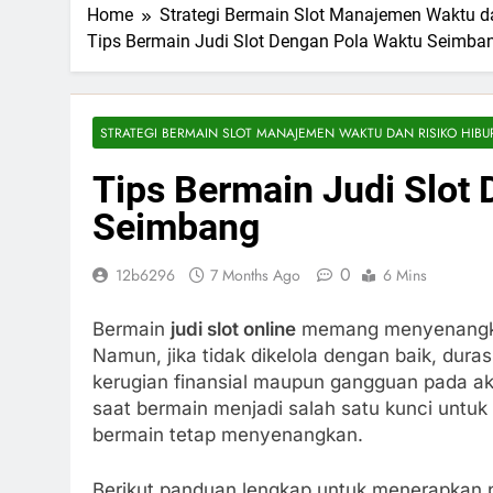
Home
Strategi Bermain Slot Manajemen Waktu da
Tips Bermain Judi Slot Dengan Pola Waktu Seimba
STRATEGI BERMAIN SLOT MANAJEMEN WAKTU DAN RISIKO HIBUR
Tips Bermain Judi Slot
Seimbang
0
12b6296
7 Months Ago
6 Mins
Bermain
judi slot online
memang menyenangkan 
Namun, jika tidak dikelola dengan baik, dura
kerugian finansial maupun gangguan pada akti
saat bermain menjadi salah satu kunci untuk
bermain tetap menyenangkan.
Berikut panduan lengkap untuk menerapkan p