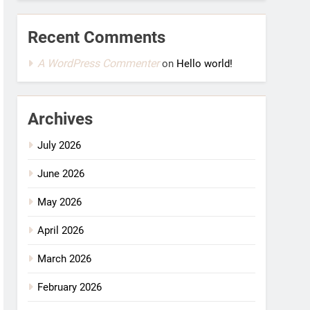
Recent Comments
A WordPress Commenter
on
Hello world!
Archives
July 2026
June 2026
May 2026
April 2026
March 2026
February 2026