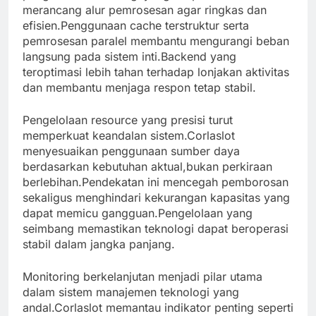
merancang alur pemrosesan agar ringkas dan
efisien.Penggunaan cache terstruktur serta
pemrosesan paralel membantu mengurangi beban
langsung pada sistem inti.Backend yang
teroptimasi lebih tahan terhadap lonjakan aktivitas
dan membantu menjaga respon tetap stabil.
Pengelolaan resource yang presisi turut
memperkuat keandalan sistem.Corlaslot
menyesuaikan penggunaan sumber daya
berdasarkan kebutuhan aktual,bukan perkiraan
berlebihan.Pendekatan ini mencegah pemborosan
sekaligus menghindari kekurangan kapasitas yang
dapat memicu gangguan.Pengelolaan yang
seimbang memastikan teknologi dapat beroperasi
stabil dalam jangka panjang.
Monitoring berkelanjutan menjadi pilar utama
dalam sistem manajemen teknologi yang
andal.Corlaslot memantau indikator penting seperti