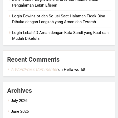
Pengalaman Lebih Efisien
Login Edwinslot dan Solusi Saat Halaman Tidak Bisa
Dibuka dengan Langkah yang Aman dan Terarah
Login Lebah4D Aman dengan Kata Sandi yang Kuat dan
Mudah Dikelola
Recent Comments
A WordPress Commenter
on
Hello world!
Archives
July 2026
June 2026