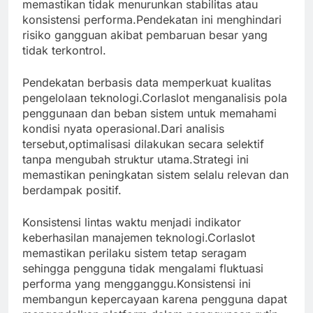
memastikan tidak menurunkan stabilitas atau
konsistensi performa.Pendekatan ini menghindari
risiko gangguan akibat pembaruan besar yang
tidak terkontrol.
Pendekatan berbasis data memperkuat kualitas
pengelolaan teknologi.Corlaslot menganalisis pola
penggunaan dan beban sistem untuk memahami
kondisi nyata operasional.Dari analisis
tersebut,optimalisasi dilakukan secara selektif
tanpa mengubah struktur utama.Strategi ini
memastikan peningkatan sistem selalu relevan dan
berdampak positif.
Konsistensi lintas waktu menjadi indikator
keberhasilan manajemen teknologi.Corlaslot
memastikan perilaku sistem tetap seragam
sehingga pengguna tidak mengalami fluktuasi
performa yang mengganggu.Konsistensi ini
membangun kepercayaan karena pengguna dapat