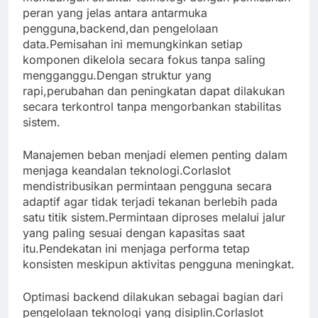
peran yang jelas antara antarmuka
pengguna,backend,dan pengelolaan
data.Pemisahan ini memungkinkan setiap
komponen dikelola secara fokus tanpa saling
mengganggu.Dengan struktur yang
rapi,perubahan dan peningkatan dapat dilakukan
secara terkontrol tanpa mengorbankan stabilitas
sistem.
Manajemen beban menjadi elemen penting dalam
menjaga keandalan teknologi.Corlaslot
mendistribusikan permintaan pengguna secara
adaptif agar tidak terjadi tekanan berlebih pada
satu titik sistem.Permintaan diproses melalui jalur
yang paling sesuai dengan kapasitas saat
itu.Pendekatan ini menjaga performa tetap
konsisten meskipun aktivitas pengguna meningkat.
Optimasi backend dilakukan sebagai bagian dari
pengelolaan teknologi yang disiplin.Corlaslot