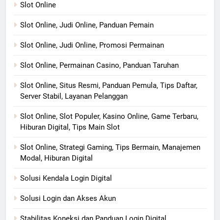
Slot Online
Slot Online, Judi Online, Panduan Pemain
Slot Online, Judi Online, Promosi Permainan
Slot Online, Permainan Casino, Panduan Taruhan
Slot Online, Situs Resmi, Panduan Pemula, Tips Daftar,
Server Stabil, Layanan Pelanggan
Slot Online, Slot Populer, Kasino Online, Game Terbaru,
Hiburan Digital, Tips Main Slot
Slot Online, Strategi Gaming, Tips Bermain, Manajemen
Modal, Hiburan Digital
Solusi Kendala Login Digital
Solusi Login dan Akses Akun
Stabilitas Koneksi dan Panduan Login Digital