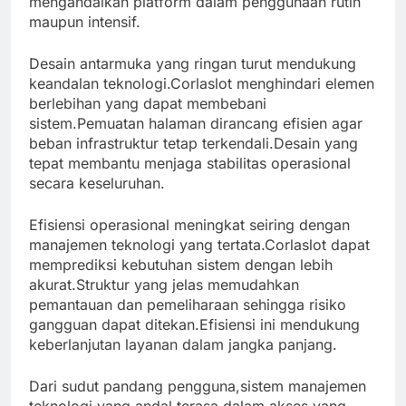
mengandalkan platform dalam penggunaan rutin
maupun intensif.
Desain antarmuka yang ringan turut mendukung
keandalan teknologi.Corlaslot menghindari elemen
berlebihan yang dapat membebani
sistem.Pemuatan halaman dirancang efisien agar
beban infrastruktur tetap terkendali.Desain yang
tepat membantu menjaga stabilitas operasional
secara keseluruhan.
Efisiensi operasional meningkat seiring dengan
manajemen teknologi yang tertata.Corlaslot dapat
memprediksi kebutuhan sistem dengan lebih
akurat.Struktur yang jelas memudahkan
pemantauan dan pemeliharaan sehingga risiko
gangguan dapat ditekan.Efisiensi ini mendukung
keberlanjutan layanan dalam jangka panjang.
Dari sudut pandang pengguna,sistem manajemen