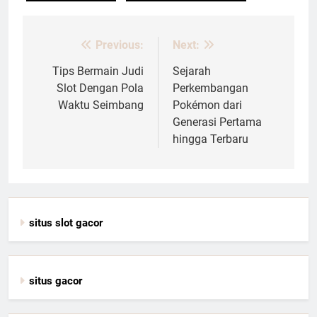
Previous:
Next:
Post
navigation
Tips Bermain Judi
Sejarah
Slot Dengan Pola
Perkembangan
Waktu Seimbang
Pokémon dari
Generasi Pertama
hingga Terbaru
situs slot gacor
situs gacor