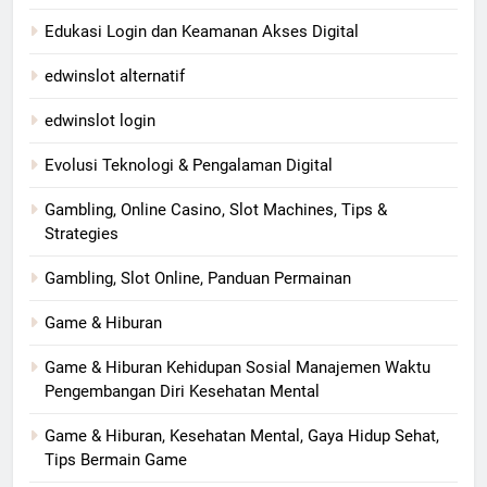
Edukasi Login dan Keamanan Akses Digital
edwinslot alternatif
edwinslot login
Evolusi Teknologi & Pengalaman Digital
Gambling, Online Casino, Slot Machines, Tips &
Strategies
Gambling, Slot Online, Panduan Permainan
Game & Hiburan
Game & Hiburan Kehidupan Sosial Manajemen Waktu
Pengembangan Diri Kesehatan Mental
Game & Hiburan, Kesehatan Mental, Gaya Hidup Sehat,
Tips Bermain Game