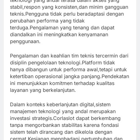
teknologi yang andal terasa dalam akses yang
stabil,respon yang konsisten,dan minim gangguan
teknis.Pengguna tidak perlu beradaptasi dengan
perubahan performa yang tidak
terduga.Pengalaman yang tenang dan dapat
diandalkan ini meningkatkan kenyamanan
penggunaan.
Pengalaman dan keahlian tim teknis tercermin dari
disiplin pengelolaan teknologi.Platform tidak
hanya dibangun untuk performa awal,tetapi untuk
ketertiban operasional jangka panjang.Pendekatan
ini menunjukkan komitmen terhadap kualitas
layanan yang berkelanjutan.
Dalam konteks keberlanjutan digital,sistem
manajemen teknologi yang andal merupakan
investasi strategis.Corlaslot dapat berkembang
tanpa mengorbankan stabilitas karena fondasi
sistem telah dirancang dan dikelola dengan
cermat.Kesiapan menghadapi pertumbuhan dan