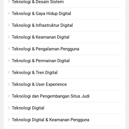
Teknologi & Desain Sistem
Teknologi & Gaya Hidup Digital
Teknologi & Infrastruktur Digital
Teknologi & Keamanan Digital
Teknologi & Pengalaman Pengguna
Teknologi & Permainan Digital
Teknologi & Tren Digital
Teknologi & User Experience
Teknologi dan Pengembangan Situs Judi
Teknologi Digital
Teknologi Digital & Keamanan Pengguna