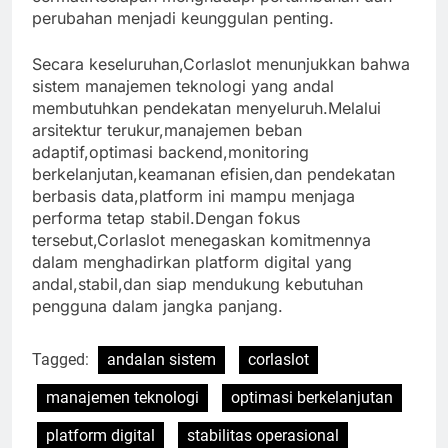
perubahan menjadi keunggulan penting.
Secara keseluruhan,Corlaslot menunjukkan bahwa
sistem manajemen teknologi yang andal
membutuhkan pendekatan menyeluruh.Melalui
arsitektur terukur,manajemen beban
adaptif,optimasi backend,monitoring
berkelanjutan,keamanan efisien,dan pendekatan
berbasis data,platform ini mampu menjaga
performa tetap stabil.Dengan fokus
tersebut,Corlaslot menegaskan komitmennya
dalam menghadirkan platform digital yang
andal,stabil,dan siap mendukung kebutuhan
pengguna dalam jangka panjang.
Tagged:
andalan sistem
corlaslot
manajemen teknologi
optimasi berkelanjutan
platform digital
stabilitas operasional