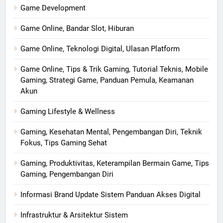
Game Development
Game Online, Bandar Slot, Hiburan
Game Online, Teknologi Digital, Ulasan Platform
Game Online, Tips & Trik Gaming, Tutorial Teknis, Mobile
Gaming, Strategi Game, Panduan Pemula, Keamanan
Akun
Gaming Lifestyle & Wellness
Gaming, Kesehatan Mental, Pengembangan Diri, Teknik
Fokus, Tips Gaming Sehat
Gaming, Produktivitas, Keterampilan Bermain Game, Tips
Gaming, Pengembangan Diri
Informasi Brand Update Sistem Panduan Akses Digital
Infrastruktur & Arsitektur Sistem