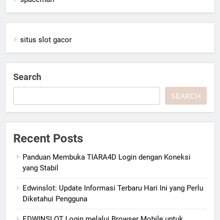
situs slot gacor
Search
SEARCH
Recent Posts
Panduan Membuka TIARA4D Login dengan Koneksi
yang Stabil
Edwinslot: Update Informasi Terbaru Hari Ini yang Perlu
Diketahui Pengguna
EDWINSLOT Login melalui Browser Mobile untuk