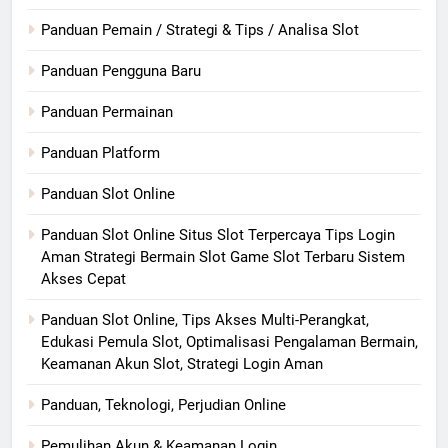
Panduan Pemain / Strategi & Tips / Analisa Slot
Panduan Pengguna Baru
Panduan Permainan
Panduan Platform
Panduan Slot Online
Panduan Slot Online Situs Slot Terpercaya Tips Login
Aman Strategi Bermain Slot Game Slot Terbaru Sistem
Akses Cepat
Panduan Slot Online, Tips Akses Multi-Perangkat,
Edukasi Pemula Slot, Optimalisasi Pengalaman Bermain,
Keamanan Akun Slot, Strategi Login Aman
Panduan, Teknologi, Perjudian Online
Pemulihan Akun & Keamanan Login