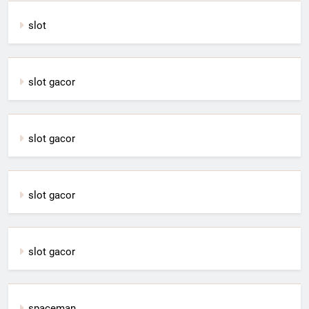
slot
slot gacor
slot gacor
slot gacor
slot gacor
spaceman