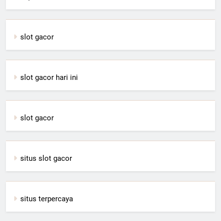
slot gacor
slot gacor hari ini
slot gacor
situs slot gacor
situs terpercaya