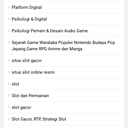
Platform Digital
Psikologi & Digital
Psikologi Pemain & Desain Audio Game
Sejarah Game Waralaba Populer Nintendo Budaya Pop
Jepang Game RPG Anime dan Manga
situs slot gacor
situs slot online resmi
slot
Slot dan Permainan
slot gacor
Slot Gacor, RTP, Strategi Slot