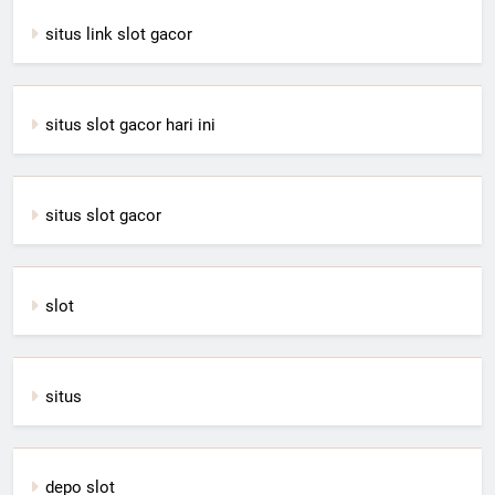
situs link slot gacor
situs slot gacor hari ini
situs slot gacor
slot
situs
depo slot