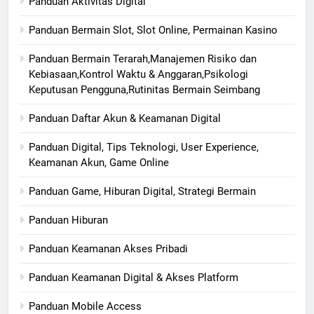
Panduan Aktivitas Digital
Panduan Bermain Slot, Slot Online, Permainan Kasino
Panduan Bermain Terarah,Manajemen Risiko dan
Kebiasaan,Kontrol Waktu & Anggaran,Psikologi
Keputusan Pengguna,Rutinitas Bermain Seimbang
Panduan Daftar Akun & Keamanan Digital
Panduan Digital, Tips Teknologi, User Experience,
Keamanan Akun, Game Online
Panduan Game, Hiburan Digital, Strategi Bermain
Panduan Hiburan
Panduan Keamanan Akses Pribadi
Panduan Keamanan Digital & Akses Platform
Panduan Mobile Access