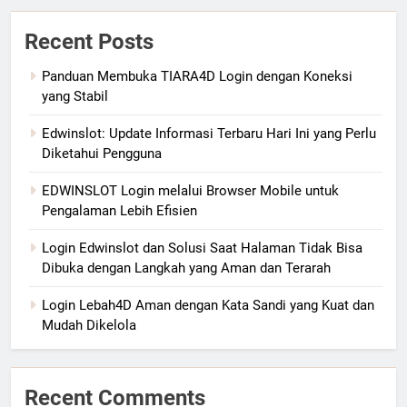
Recent Posts
Panduan Membuka TIARA4D Login dengan Koneksi
yang Stabil
Edwinslot: Update Informasi Terbaru Hari Ini yang Perlu
Diketahui Pengguna
EDWINSLOT Login melalui Browser Mobile untuk
Pengalaman Lebih Efisien
Login Edwinslot dan Solusi Saat Halaman Tidak Bisa
Dibuka dengan Langkah yang Aman dan Terarah
Login Lebah4D Aman dengan Kata Sandi yang Kuat dan
Mudah Dikelola
Recent Comments