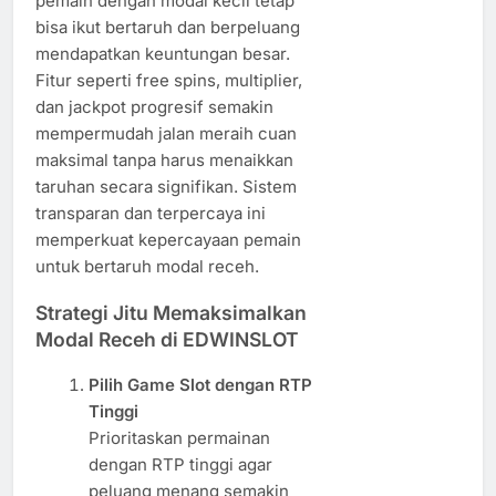
pemain dengan modal kecil tetap
bisa ikut bertaruh dan berpeluang
mendapatkan keuntungan besar.
Fitur seperti free spins, multiplier,
dan jackpot progresif semakin
mempermudah jalan meraih cuan
maksimal tanpa harus menaikkan
taruhan secara signifikan. Sistem
transparan dan terpercaya ini
memperkuat kepercayaan pemain
untuk bertaruh modal receh.
Strategi Jitu Memaksimalkan
Modal Receh di EDWINSLOT
Pilih Game Slot dengan RTP
Tinggi
Prioritaskan permainan
dengan RTP tinggi agar
peluang menang semakin