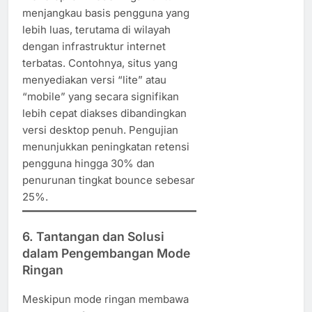
menjangkau basis pengguna yang
lebih luas, terutama di wilayah
dengan infrastruktur internet
terbatas. Contohnya, situs yang
menyediakan versi “lite” atau
“mobile” yang secara signifikan
lebih cepat diakses dibandingkan
versi desktop penuh. Pengujian
menunjukkan peningkatan retensi
pengguna hingga 30% dan
penurunan tingkat bounce sebesar
25%.
6. Tantangan dan Solusi
dalam Pengembangan Mode
Ringan
Meskipun mode ringan membawa