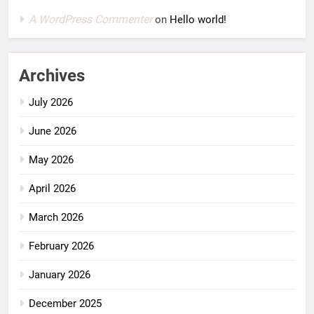
A WordPress Commenter
on
Hello world!
Archives
July 2026
June 2026
May 2026
April 2026
March 2026
February 2026
January 2026
December 2025