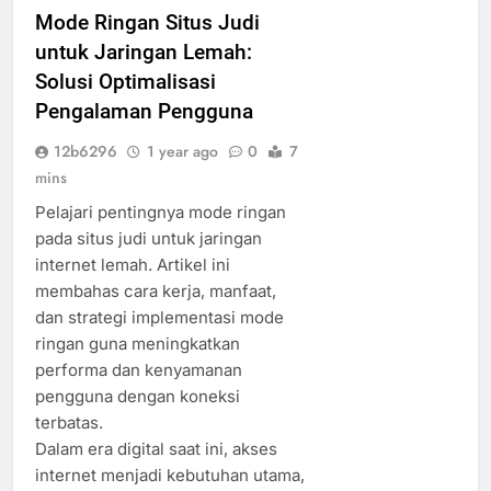
Mode Ringan Situs Judi
untuk Jaringan Lemah:
Solusi Optimalisasi
Pengalaman Pengguna
12b6296
1 year ago
0
7
mins
Pelajari pentingnya mode ringan
pada situs judi untuk jaringan
internet lemah. Artikel ini
membahas cara kerja, manfaat,
dan strategi implementasi mode
ringan guna meningkatkan
performa dan kenyamanan
pengguna dengan koneksi
terbatas.
Dalam era digital saat ini, akses
internet menjadi kebutuhan utama,