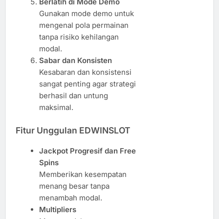
Berlatih di Mode Demo
Gunakan mode demo untuk
mengenal pola permainan
tanpa risiko kehilangan
modal.
Sabar dan Konsisten
Kesabaran dan konsistensi
sangat penting agar strategi
berhasil dan untung
maksimal.
Fitur Unggulan EDWINSLOT
Jackpot Progresif dan Free
Spins
Memberikan kesempatan
menang besar tanpa
menambah modal.
Multipliers