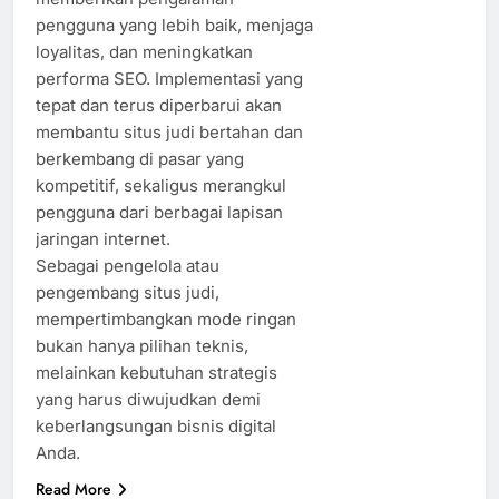
pengguna yang lebih baik, menjaga
loyalitas, dan meningkatkan
performa SEO. Implementasi yang
tepat dan terus diperbarui akan
membantu situs judi bertahan dan
berkembang di pasar yang
kompetitif, sekaligus merangkul
pengguna dari berbagai lapisan
jaringan internet.
Sebagai pengelola atau
pengembang situs judi,
mempertimbangkan mode ringan
bukan hanya pilihan teknis,
melainkan kebutuhan strategis
yang harus diwujudkan demi
keberlangsungan bisnis digital
Anda.
Read More