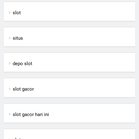
slot
situs
depo slot
slot gacor
slot gacor hari ini