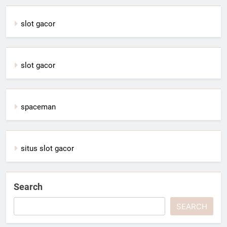
slot gacor
slot gacor
spaceman
situs slot gacor
Search
SEARCH