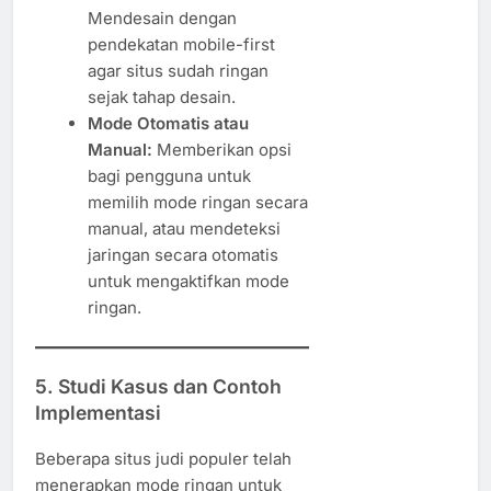
Mendesain dengan
pendekatan mobile-first
agar situs sudah ringan
sejak tahap desain.
Mode Otomatis atau
Manual:
Memberikan opsi
bagi pengguna untuk
memilih mode ringan secara
manual, atau mendeteksi
jaringan secara otomatis
untuk mengaktifkan mode
ringan.
5. Studi Kasus dan Contoh
Implementasi
Beberapa situs judi populer telah
menerapkan mode ringan untuk