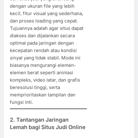
dengan ukuran file yang lebih
kecil, fitur visual yang sederhana,
dan proses loading yang cepat.
Tujuannya adalah agar situs dapat
diakses dan dijalankan secara
optimal pada jaringan dengan
kecepatan rendah atau kondisi
sinyal yang tidak stabil. Mode ini
biasanya mengurangi elemen-
elemen berat seperti animasi
kompleks, video latar, dan grafis
beresolusi tinggi, serta
memprioritaskan tampilan dan
fungsi inti.
2. Tantangan Jaringan
Lemah bagi Situs Judi Online