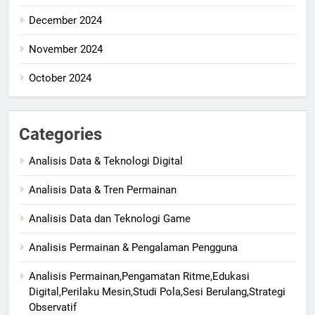
December 2024
November 2024
October 2024
Categories
Analisis Data & Teknologi Digital
Analisis Data & Tren Permainan
Analisis Data dan Teknologi Game
Analisis Permainan & Pengalaman Pengguna
Analisis Permainan,Pengamatan Ritme,Edukasi
Digital,Perilaku Mesin,Studi Pola,Sesi Berulang,Strategi
Observatif