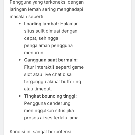
Pengguna yang terkoneksi dengan
jaringan lemah sering menghadapi
masalah seperti:
Loading lambat:
Halaman
situs sulit dimuat dengan
cepat, sehingga
pengalaman pengguna
menurun.
Gangguan saat bermain:
Fitur interaktif seperti game
slot atau live chat bisa
terganggu akibat buffering
atau timeout.
Tingkat bouncing tinggi:
Pengguna cenderung
meninggalkan situs jika
proses akses terlalu lama.
Kondisi ini sangat berpotensi