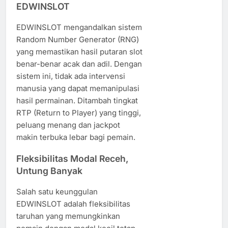
EDWINSLOT
EDWINSLOT mengandalkan sistem
Random Number Generator (RNG)
yang memastikan hasil putaran slot
benar-benar acak dan adil. Dengan
sistem ini, tidak ada intervensi
manusia yang dapat memanipulasi
hasil permainan. Ditambah tingkat
RTP (Return to Player) yang tinggi,
peluang menang dan jackpot
makin terbuka lebar bagi pemain.
Fleksibilitas Modal Receh,
Untung Banyak
Salah satu keunggulan
EDWINSLOT adalah fleksibilitas
taruhan yang memungkinkan