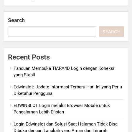
Search
SEARCH
Recent Posts
Panduan Membuka TIARA4D Login dengan Koneksi
yang Stabil
Edwinslot: Update Informasi Terbaru Hari Ini yang Perlu
Diketahui Pengguna
EDWINSLOT Login melalui Browser Mobile untuk
Pengalaman Lebih Efisien
Login Edwinslot dan Solusi Saat Halaman Tidak Bisa
Dibuka dengan Langkah yang Aman dan Terarah