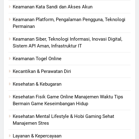
Keamanan Kata Sandi dan Akses Akun
Keamanan Platform, Pengalaman Pengguna, Teknologi
Permainan
Keamanan Siber, Teknologi Informasi, Inovasi Digital,
Sistem API Aman, Infrastruktur IT
Keamanan Togel Online
Kecantikan & Perawatan Diri
Kesehatan & Kebugaran
Kesehatan Fisik Game Online Manajemen Waktu Tips
Bermain Game Keseimbangan Hidup
Kesehatan Mental Lifestyle & Hobi Gaming Sehat
Manajemen Stres
Layanan & Kepercayaan