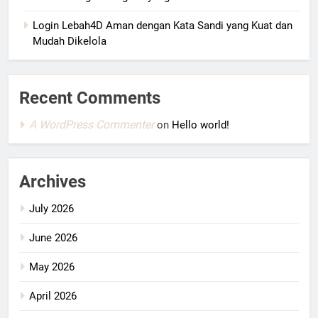
Login Lebah4D Aman dengan Kata Sandi yang Kuat dan
Mudah Dikelola
Recent Comments
A WordPress Commenter
on
Hello world!
Archives
July 2026
June 2026
May 2026
April 2026