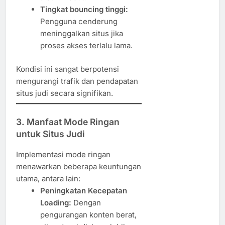
Tingkat bouncing tinggi:
Pengguna cenderung
meninggalkan situs jika
proses akses terlalu lama.
Kondisi ini sangat berpotensi
mengurangi trafik dan pendapatan
situs judi secara signifikan.
3. Manfaat Mode Ringan
untuk Situs Judi
Implementasi mode ringan
menawarkan beberapa keuntungan
utama, antara lain:
Peningkatan Kecepatan
Loading:
Dengan
pengurangan konten berat,