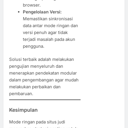
browser.
Pengelolaan Versi:
Memastikan sinkronisasi
data antar mode ringan dan
versi penuh agar tidak
terjadi masalah pada akun
pengguna.
Solusi terbaik adalah melakukan
pengujian menyeluruh dan
menerapkan pendekatan modular
dalam pengembangan agar mudah
melakukan perbaikan dan
pembaruan.
Kesimpulan
Mode ringan pada situs judi