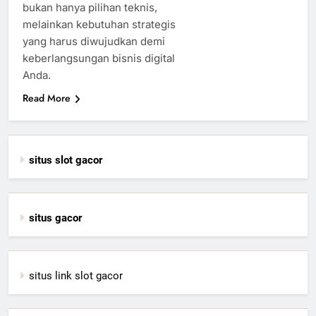
bukan hanya pilihan teknis,
melainkan kebutuhan strategis
yang harus diwujudkan demi
keberlangsungan bisnis digital
Anda.
Read More
situs slot gacor
situs gacor
situs link slot gacor