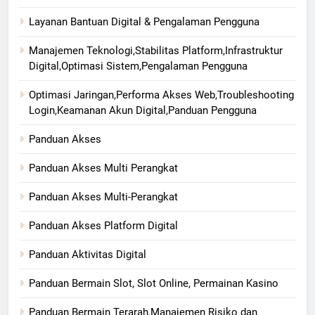
Layanan Bantuan Digital & Pengalaman Pengguna
Manajemen Teknologi,Stabilitas Platform,Infrastruktur
Digital,Optimasi Sistem,Pengalaman Pengguna
Optimasi Jaringan,Performa Akses Web,Troubleshooting
Login,Keamanan Akun Digital,Panduan Pengguna
Panduan Akses
Panduan Akses Multi Perangkat
Panduan Akses Multi-Perangkat
Panduan Akses Platform Digital
Panduan Aktivitas Digital
Panduan Bermain Slot, Slot Online, Permainan Kasino
Panduan Bermain Terarah,Manajemen Risiko dan