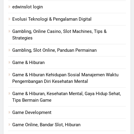
edwinslot login
Evolusi Teknologi & Pengalaman Digital
Gambling, Online Casino, Slot Machines, Tips &
Strategies
Gambling, Slot Online, Panduan Permainan
Game & Hiburan
Game & Hiburan Kehidupan Sosial Manajemen Waktu
Pengembangan Diri Kesehatan Mental
Game & Hiburan, Kesehatan Mental, Gaya Hidup Sehat,
Tips Bermain Game
Game Development
Game Online, Bandar Slot, Hiburan