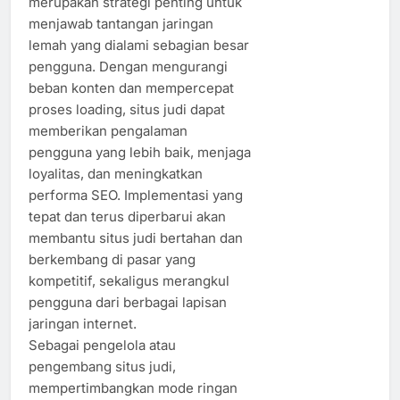
merupakan strategi penting untuk
menjawab tantangan jaringan
lemah yang dialami sebagian besar
pengguna. Dengan mengurangi
beban konten dan mempercepat
proses loading, situs judi dapat
memberikan pengalaman
pengguna yang lebih baik, menjaga
loyalitas, dan meningkatkan
performa SEO. Implementasi yang
tepat dan terus diperbarui akan
membantu situs judi bertahan dan
berkembang di pasar yang
kompetitif, sekaligus merangkul
pengguna dari berbagai lapisan
jaringan internet.
Sebagai pengelola atau
pengembang situs judi,
mempertimbangkan mode ringan