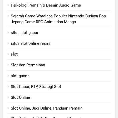
Psikologi Pemain & Desain Audio Game
Sejarah Game Waralaba Populer Nintendo Budaya Pop
Jepang Game RPG Anime dan Manga
situs slot gacor
situs slot online resmi
slot
Slot dan Permainan
slot gacor
Slot Gacor, RTP, Strategi Slot
Slot Online
Slot Online, Judi Online, Panduan Pemain