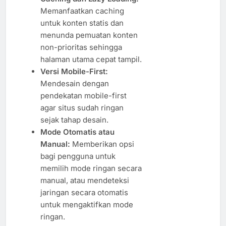
Memanfaatkan caching
untuk konten statis dan
menunda pemuatan konten
non-prioritas sehingga
halaman utama cepat tampil.
Versi Mobile-First:
Mendesain dengan
pendekatan mobile-first
agar situs sudah ringan
sejak tahap desain.
Mode Otomatis atau
Manual:
Memberikan opsi
bagi pengguna untuk
memilih mode ringan secara
manual, atau mendeteksi
jaringan secara otomatis
untuk mengaktifkan mode
ringan.