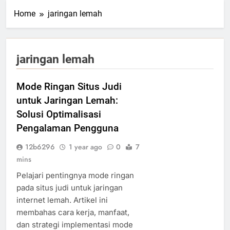
Home
jaringan lemah
jaringan lemah
Mode Ringan Situs Judi
untuk Jaringan Lemah:
Solusi Optimalisasi
Pengalaman Pengguna
12b6296
1 year ago
0
7
mins
Pelajari pentingnya mode ringan
pada situs judi untuk jaringan
internet lemah. Artikel ini
membahas cara kerja, manfaat,
dan strategi implementasi mode