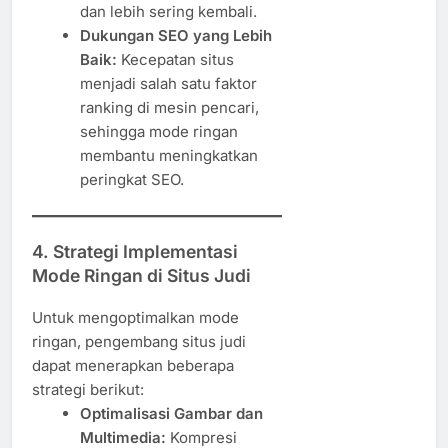
dan lebih sering kembali.
Dukungan SEO yang Lebih
Baik:
Kecepatan situs
menjadi salah satu faktor
ranking di mesin pencari,
sehingga mode ringan
membantu meningkatkan
peringkat SEO.
4. Strategi Implementasi
Mode Ringan di Situs Judi
Untuk mengoptimalkan mode
ringan, pengembang situs judi
dapat menerapkan beberapa
strategi berikut:
Optimalisasi Gambar dan
Multimedia:
Kompresi