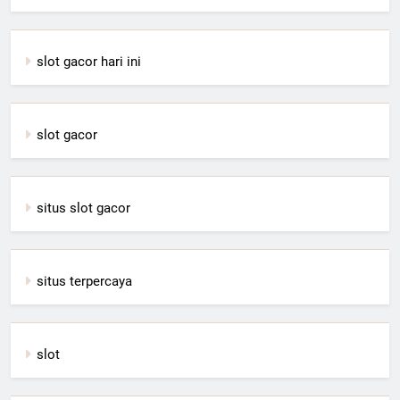
slot gacor hari ini
slot gacor
situs slot gacor
situs terpercaya
slot