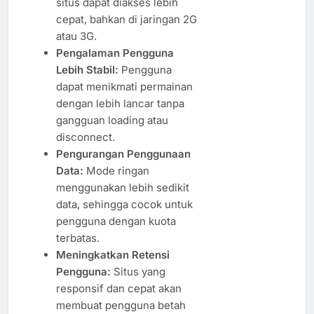
situs dapat diakses lebih
cepat, bahkan di jaringan 2G
atau 3G.
Pengalaman Pengguna
Lebih Stabil:
Pengguna
dapat menikmati permainan
dengan lebih lancar tanpa
gangguan loading atau
disconnect.
Pengurangan Penggunaan
Data:
Mode ringan
menggunakan lebih sedikit
data, sehingga cocok untuk
pengguna dengan kuota
terbatas.
Meningkatkan Retensi
Pengguna:
Situs yang
responsif dan cepat akan
membuat pengguna betah