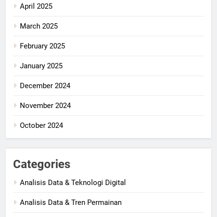
April 2025
March 2025
February 2025
January 2025
December 2024
November 2024
October 2024
Categories
Analisis Data & Teknologi Digital
Analisis Data & Tren Permainan