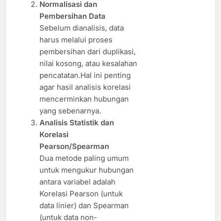
Normalisasi dan
Pembersihan Data
Sebelum dianalisis, data
harus melalui proses
pembersihan dari duplikasi,
nilai kosong, atau kesalahan
pencatatan.Hal ini penting
agar hasil analisis korelasi
mencerminkan hubungan
yang sebenarnya.
Analisis Statistik dan
Korelasi
Pearson/Spearman
Dua metode paling umum
untuk mengukur hubungan
antara variabel adalah
Korelasi Pearson (untuk
data linier) dan Spearman
(untuk data non-