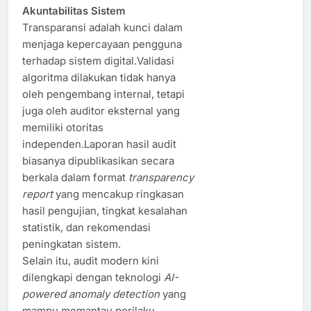
Akuntabilitas Sistem
Transparansi adalah kunci dalam
menjaga kepercayaan pengguna
terhadap sistem digital.Validasi
algoritma dilakukan tidak hanya
oleh pengembang internal, tetapi
juga oleh auditor eksternal yang
memiliki otoritas
independen.Laporan hasil audit
biasanya dipublikasikan secara
berkala dalam format
transparency
report
yang mencakup ringkasan
hasil pengujian, tingkat kesalahan
statistik, dan rekomendasi
peningkatan sistem.
Selain itu, audit modern kini
dilengkapi dengan teknologi
AI-
powered anomaly detection
yang
mampu memantau perilaku