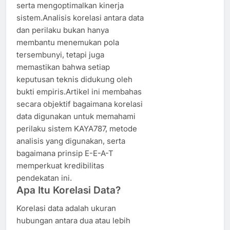
serta mengoptimalkan kinerja
sistem.Analisis korelasi antara data
dan perilaku bukan hanya
membantu menemukan pola
tersembunyi, tetapi juga
memastikan bahwa setiap
keputusan teknis didukung oleh
bukti empiris.Artikel ini membahas
secara objektif bagaimana korelasi
data digunakan untuk memahami
perilaku sistem KAYA787, metode
analisis yang digunakan, serta
bagaimana prinsip E-E-A-T
memperkuat kredibilitas
pendekatan ini.
Apa Itu Korelasi Data?
Korelasi data adalah ukuran
hubungan antara dua atau lebih