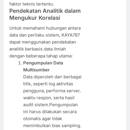
faktor teknis tertentu.
Pendekatan Analitik dalam
Mengukur Korelasi
Untuk memahami hubungan antara
data dan perilaku sistem, KAYA787
dapat menggunakan pendekatan
analitik berbasis data ilmiah
dengan beberapa tahap utama:
Pengumpulan Data
Multisumber
Data diperoleh dari berbagai
titik, seperti log aktivitas
pengguna, performa server,
waktu respon, serta hasil
audit sistem.Pengumpulan
ini harus dilakukan secara
otomatis agar tidak
menimbulkan bias sampling.