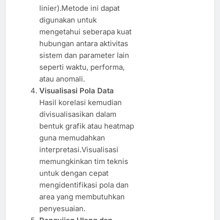
linier).Metode ini dapat
digunakan untuk
mengetahui seberapa kuat
hubungan antara aktivitas
sistem dan parameter lain
seperti waktu, performa,
atau anomali.
Visualisasi Pola Data
Hasil korelasi kemudian
divisualisasikan dalam
bentuk grafik atau heatmap
guna memudahkan
interpretasi.Visualisasi
memungkinkan tim teknis
untuk dengan cepat
mengidentifikasi pola dan
area yang membutuhkan
penyesuaian.