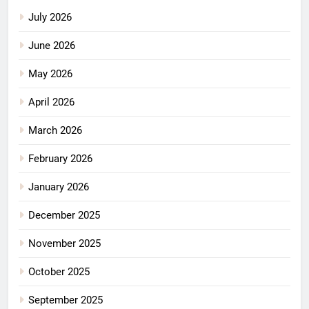
July 2026
June 2026
May 2026
April 2026
March 2026
February 2026
January 2026
December 2025
November 2025
October 2025
September 2025