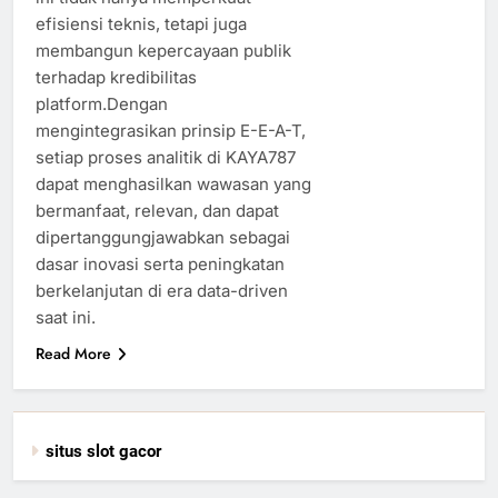
efisiensi teknis, tetapi juga
membangun kepercayaan publik
terhadap kredibilitas
platform.Dengan
mengintegrasikan prinsip E-E-A-T,
setiap proses analitik di KAYA787
dapat menghasilkan wawasan yang
bermanfaat, relevan, dan dapat
dipertanggungjawabkan sebagai
dasar inovasi serta peningkatan
berkelanjutan di era data-driven
saat ini.
Read More
situs slot gacor