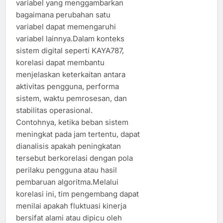
variabel yang menggambarkan
bagaimana perubahan satu
variabel dapat memengaruhi
variabel lainnya.Dalam konteks
sistem digital seperti KAYA787,
korelasi dapat membantu
menjelaskan keterkaitan antara
aktivitas pengguna, performa
sistem, waktu pemrosesan, dan
stabilitas operasional.
Contohnya, ketika beban sistem
meningkat pada jam tertentu, dapat
dianalisis apakah peningkatan
tersebut berkorelasi dengan pola
perilaku pengguna atau hasil
pembaruan algoritma.Melalui
korelasi ini, tim pengembang dapat
menilai apakah fluktuasi kinerja
bersifat alami atau dipicu oleh