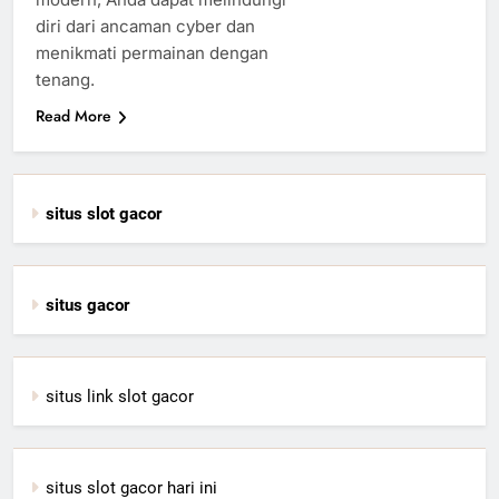
diri dari ancaman cyber dan
menikmati permainan dengan
tenang.
Read More
situs slot gacor
situs gacor
situs link slot gacor
situs slot gacor hari ini