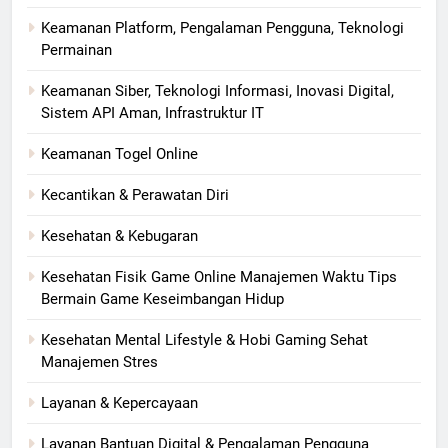
Keamanan Platform, Pengalaman Pengguna, Teknologi
Permainan
Keamanan Siber, Teknologi Informasi, Inovasi Digital,
Sistem API Aman, Infrastruktur IT
Keamanan Togel Online
Kecantikan & Perawatan Diri
Kesehatan & Kebugaran
Kesehatan Fisik Game Online Manajemen Waktu Tips
Bermain Game Keseimbangan Hidup
Kesehatan Mental Lifestyle & Hobi Gaming Sehat
Manajemen Stres
Layanan & Kepercayaan
Layanan Bantuan Digital & Pengalaman Pengguna