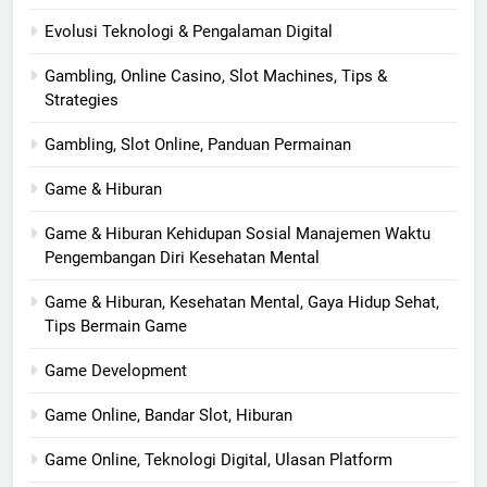
Evolusi Teknologi & Pengalaman Digital
Gambling, Online Casino, Slot Machines, Tips &
Strategies
Gambling, Slot Online, Panduan Permainan
Game & Hiburan
Game & Hiburan Kehidupan Sosial Manajemen Waktu
Pengembangan Diri Kesehatan Mental
Game & Hiburan, Kesehatan Mental, Gaya Hidup Sehat,
Tips Bermain Game
Game Development
Game Online, Bandar Slot, Hiburan
Game Online, Teknologi Digital, Ulasan Platform