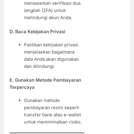
menawarkan verifikasi dua
langkah (2FA) untuk
melindungi akun Anda.
D. Baca Kebijakan Privasi
Pastikan kebijakan privasi
menjelaskan bagaimana
data Anda akan digunakan
dan dilindungi.
E. Gunakan Metode Pembayaran
Terpercaya
Gunakan metode
pembayaran resmi seperti
transfer bank atau e-wallet
untuk meminimalkan risiko.