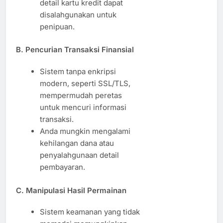
detail kartu kredit dapat
disalahgunakan untuk
penipuan.
B. Pencurian Transaksi Finansial
Sistem tanpa enkripsi
modern, seperti SSL/TLS,
mempermudah peretas
untuk mencuri informasi
transaksi.
Anda mungkin mengalami
kehilangan dana atau
penyalahgunaan detail
pembayaran.
C. Manipulasi Hasil Permainan
Sistem keamanan yang tidak