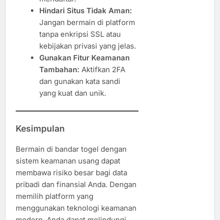
Hindari Situs Tidak Aman:
Jangan bermain di platform
tanpa enkripsi SSL atau
kebijakan privasi yang jelas.
Gunakan Fitur Keamanan
Tambahan:
Aktifkan 2FA
dan gunakan kata sandi
yang kuat dan unik.
Kesimpulan
Bermain di bandar togel dengan
sistem keamanan usang dapat
membawa risiko besar bagi data
pribadi dan finansial Anda. Dengan
memilih platform yang
menggunakan teknologi keamanan
modern, Anda dapat melindungi