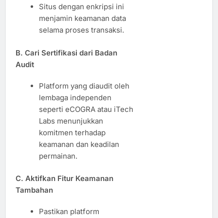
Situs dengan enkripsi ini
menjamin keamanan data
selama proses transaksi.
B. Cari Sertifikasi dari Badan
Audit
Platform yang diaudit oleh
lembaga independen
seperti eCOGRA atau iTech
Labs menunjukkan
komitmen terhadap
keamanan dan keadilan
permainan.
C. Aktifkan Fitur Keamanan
Tambahan
Pastikan platform