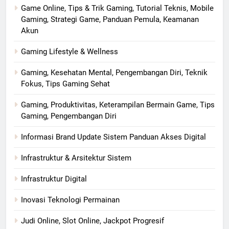
Game Online, Tips & Trik Gaming, Tutorial Teknis, Mobile
Gaming, Strategi Game, Panduan Pemula, Keamanan
Akun
Gaming Lifestyle & Wellness
Gaming, Kesehatan Mental, Pengembangan Diri, Teknik
Fokus, Tips Gaming Sehat
Gaming, Produktivitas, Keterampilan Bermain Game, Tips
Gaming, Pengembangan Diri
Informasi Brand Update Sistem Panduan Akses Digital
Infrastruktur & Arsitektur Sistem
Infrastruktur Digital
Inovasi Teknologi Permainan
Judi Online, Slot Online, Jackpot Progresif