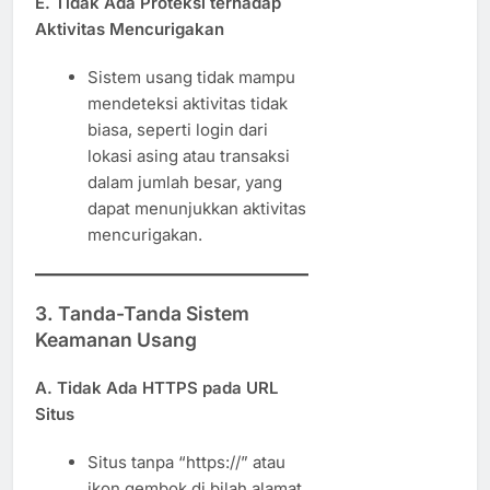
E. Tidak Ada Proteksi terhadap
Aktivitas Mencurigakan
Sistem usang tidak mampu
mendeteksi aktivitas tidak
biasa, seperti login dari
lokasi asing atau transaksi
dalam jumlah besar, yang
dapat menunjukkan aktivitas
mencurigakan.
3.
Tanda-Tanda Sistem
Keamanan Usang
A. Tidak Ada HTTPS pada URL
Situs
Situs tanpa “https://” atau
ikon gembok di bilah alamat