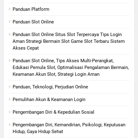
Panduan Platform
Panduan Slot Online
Panduan Slot Online Situs Slot Terpercaya Tips Login
Aman Strategi Bermain Slot Game Slot Terbaru Sistem
Akses Cepat
Panduan Slot Online, Tips Akses Multi-Perangkat,
Edukasi Pemula Slot, Optimalisasi Pengalaman Bermain,
Keamanan Akun Slot, Strategi Login Aman
Panduan, Teknologi, Perjudian Online
Pemulihan Akun & Keamanan Login
Pengembangan Diri & Kepedulian Sosial
Pengembangan Diri, Kemandirian, Psikologi, Keputusan
Hidup, Gaya Hidup Sehat