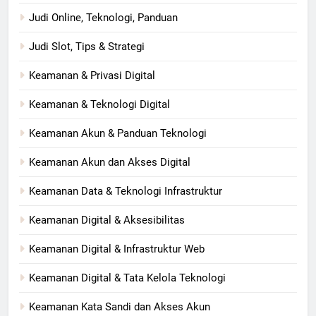
Judi Online, Teknologi, Panduan
Judi Slot, Tips & Strategi
Keamanan & Privasi Digital
Keamanan & Teknologi Digital
Keamanan Akun & Panduan Teknologi
Keamanan Akun dan Akses Digital
Keamanan Data & Teknologi Infrastruktur
Keamanan Digital & Aksesibilitas
Keamanan Digital & Infrastruktur Web
Keamanan Digital & Tata Kelola Teknologi
Keamanan Kata Sandi dan Akses Akun