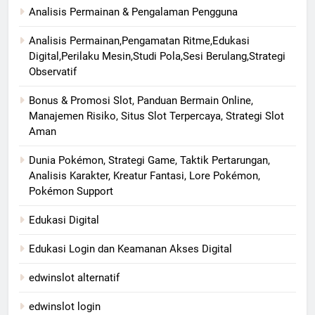
Analisis Permainan & Pengalaman Pengguna
Analisis Permainan,Pengamatan Ritme,Edukasi
Digital,Perilaku Mesin,Studi Pola,Sesi Berulang,Strategi
Observatif
Bonus & Promosi Slot, Panduan Bermain Online,
Manajemen Risiko, Situs Slot Terpercaya, Strategi Slot
Aman
Dunia Pokémon, Strategi Game, Taktik Pertarungan,
Analisis Karakter, Kreatur Fantasi, Lore Pokémon,
Pokémon Support
Edukasi Digital
Edukasi Login dan Keamanan Akses Digital
edwinslot alternatif
edwinslot login