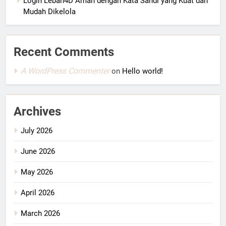
Login Lebah4D Aman dengan Kata Sandi yang Kuat dan
Mudah Dikelola
Recent Comments
A WordPress Commenter
on
Hello world!
Archives
July 2026
June 2026
May 2026
April 2026
March 2026