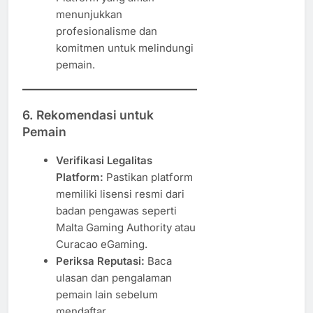
menunjukkan
profesionalisme dan
komitmen untuk melindungi
pemain.
6.
Rekomendasi untuk
Pemain
Verifikasi Legalitas
Platform:
Pastikan platform
memiliki lisensi resmi dari
badan pengawas seperti
Malta Gaming Authority atau
Curacao eGaming.
Periksa Reputasi:
Baca
ulasan dan pengalaman
pemain lain sebelum
mendaftar.