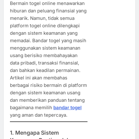
Bermain togel online menawarkan
hiburan dan peluang finansial yang
menarik. Namun, tidak semua
platform togel online dilengkapi
dengan sistem keamanan yang
memadai. Bandar togel yang masih
menggunakan sistem keamanan
usang berisiko membahayakan
data pribadi, transaksi finansial,
dan bahkan keadilan permainan.
Artikel ini akan membahas
berbagai risiko bermain di platform
dengan sistem keamanan usang
dan memberikan panduan tentang
bagaimana memilih
bandar togel
yang aman dan tepercaya.
1.
Mengapa Sistem