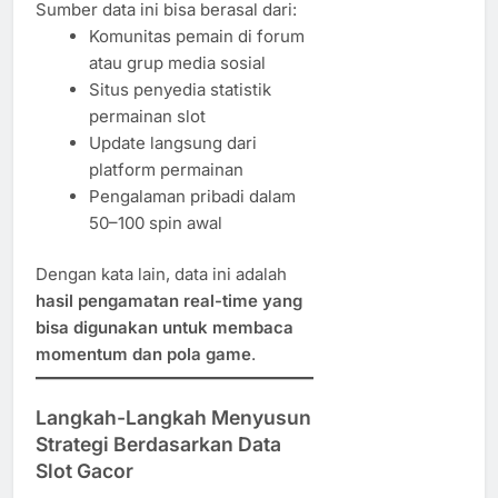
Sumber data ini bisa berasal dari:
Komunitas pemain di forum
atau grup media sosial
Situs penyedia statistik
permainan slot
Update langsung dari
platform permainan
Pengalaman pribadi dalam
50–100 spin awal
Dengan kata lain, data ini adalah
hasil pengamatan real-time yang
bisa digunakan untuk membaca
momentum dan pola game
.
Langkah-Langkah Menyusun
Strategi Berdasarkan Data
Slot Gacor