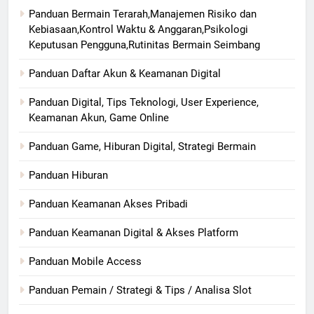
Panduan Bermain Terarah,Manajemen Risiko dan
Kebiasaan,Kontrol Waktu & Anggaran,Psikologi
Keputusan Pengguna,Rutinitas Bermain Seimbang
Panduan Daftar Akun & Keamanan Digital
Panduan Digital, Tips Teknologi, User Experience,
Keamanan Akun, Game Online
Panduan Game, Hiburan Digital, Strategi Bermain
Panduan Hiburan
Panduan Keamanan Akses Pribadi
Panduan Keamanan Digital & Akses Platform
Panduan Mobile Access
Panduan Pemain / Strategi & Tips / Analisa Slot