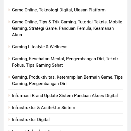
Game Online, Teknologi Digital, Ulasan Platform
Game Online, Tips & Trik Gaming, Tutorial Teknis, Mobile
Gaming, Strategi Game, Panduan Pemula, Keamanan
Akun
Gaming Lifestyle & Wellness
Gaming, Kesehatan Mental, Pengembangan Diri, Teknik
Fokus, Tips Gaming Sehat
Gaming, Produktivitas, Keterampilan Bermain Game, Tips
Gaming, Pengembangan Diri
Informasi Brand Update Sistem Panduan Akses Digital
Infrastruktur & Arsitektur Sistem
Infrastruktur Digital