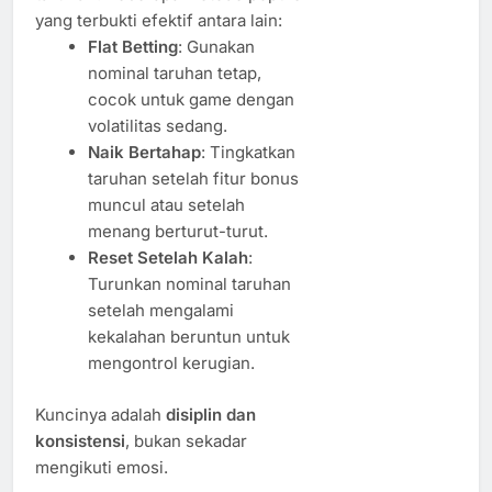
yang terbukti efektif antara lain:
Flat Betting
: Gunakan
nominal taruhan tetap,
cocok untuk game dengan
volatilitas sedang.
Naik Bertahap
: Tingkatkan
taruhan setelah fitur bonus
muncul atau setelah
menang berturut-turut.
Reset Setelah Kalah
:
Turunkan nominal taruhan
setelah mengalami
kekalahan beruntun untuk
mengontrol kerugian.
Kuncinya adalah
disiplin dan
konsistensi
, bukan sekadar
mengikuti emosi.