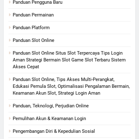
Panduan Pengguna Baru
Panduan Permainan
Panduan Platform
Panduan Slot Online
Panduan Slot Online Situs Slot Terpercaya Tips Login
Aman Strategi Bermain Slot Game Slot Terbaru Sistem
Akses Cepat
Panduan Slot Online, Tips Akses Multi-Perangkat,
Edukasi Pemula Slot, Optimalisasi Pengalaman Bermain,
Keamanan Akun Slot, Strategi Login Aman
Panduan, Teknologi, Perjudian Online
Pemulihan Akun & Keamanan Login
Pengembangan Diri & Kepedulian Sosial