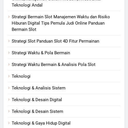
Teknologi Andal
Strategi Bermain Slot Manajemen Waktu dan Risiko
Hiburan Digital Tips Pemula Judi Online Panduan
Bermain Slot
Strategi Slot Panduan Slot 4D Fitur Permainan
Strategi Waktu & Pola Bermain
Strategi Waktu Bermain & Analisis Pola Slot
Teknologi
Teknologi & Analisis Sistem
Teknologi & Desain Digital
Teknologi & Desain Sistem
Teknologi & Gaya Hidup Digital