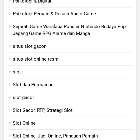
Psikologi & Digital
Psikologi Pemain & Desain Audio Game
Sejarah Game Waralaba Populer Nintendo Budaya Pop
Jepang Game RPG Anime dan Manga
situs slot gacor
situs slot online resmi
slot
Slot dan Permainan
slot gacor
Slot Gacor, RTP, Strategi Slot
Slot Online
Slot Online, Judi Online, Panduan Pemain