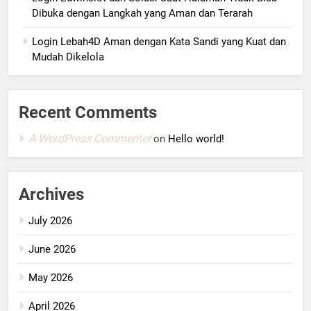
Dibuka dengan Langkah yang Aman dan Terarah
Login Lebah4D Aman dengan Kata Sandi yang Kuat dan
Mudah Dikelola
Recent Comments
A WordPress Commenter
on
Hello world!
Archives
July 2026
June 2026
May 2026
April 2026