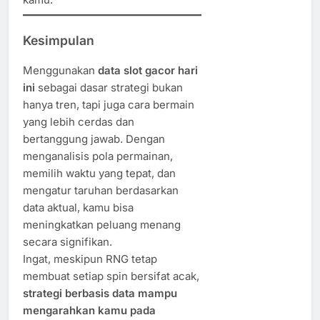
Kesimpulan
Menggunakan
data slot gacor hari
ini
sebagai dasar strategi bukan
hanya tren, tapi juga cara bermain
yang lebih cerdas dan
bertanggung jawab. Dengan
menganalisis pola permainan,
memilih waktu yang tepat, dan
mengatur taruhan berdasarkan
data aktual, kamu bisa
meningkatkan peluang menang
secara signifikan.
Ingat, meskipun RNG tetap
membuat setiap spin bersifat acak,
strategi berbasis data mampu
mengarahkan kamu pada