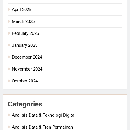
April 2025
March 2025
February 2025
January 2025
December 2024
November 2024
October 2024
Categories
Analisis Data & Teknologi Digital
Analisis Data & Tren Permainan