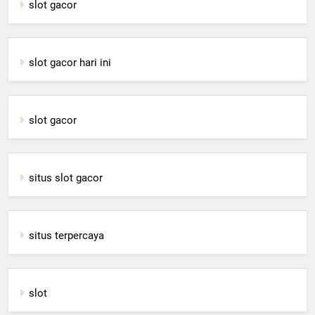
slot gacor
slot gacor hari ini
slot gacor
situs slot gacor
situs terpercaya
slot