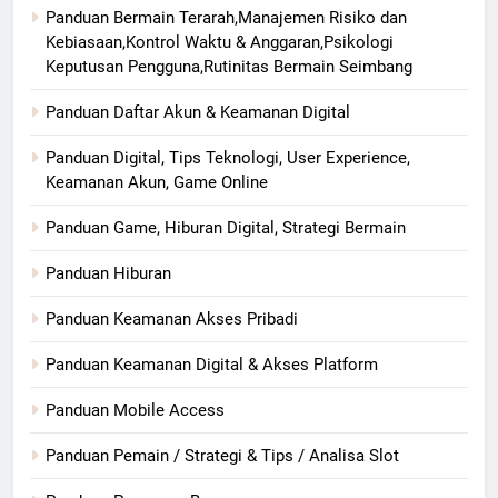
Panduan Bermain Terarah,Manajemen Risiko dan
Kebiasaan,Kontrol Waktu & Anggaran,Psikologi
Keputusan Pengguna,Rutinitas Bermain Seimbang
Panduan Daftar Akun & Keamanan Digital
Panduan Digital, Tips Teknologi, User Experience,
Keamanan Akun, Game Online
Panduan Game, Hiburan Digital, Strategi Bermain
Panduan Hiburan
Panduan Keamanan Akses Pribadi
Panduan Keamanan Digital & Akses Platform
Panduan Mobile Access
Panduan Pemain / Strategi & Tips / Analisa Slot