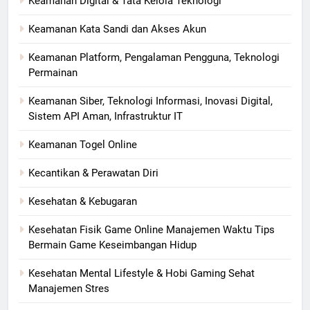
Keamanan Digital & Tata Kelola Teknologi
Keamanan Kata Sandi dan Akses Akun
Keamanan Platform, Pengalaman Pengguna, Teknologi
Permainan
Keamanan Siber, Teknologi Informasi, Inovasi Digital,
Sistem API Aman, Infrastruktur IT
Keamanan Togel Online
Kecantikan & Perawatan Diri
Kesehatan & Kebugaran
Kesehatan Fisik Game Online Manajemen Waktu Tips
Bermain Game Keseimbangan Hidup
Kesehatan Mental Lifestyle & Hobi Gaming Sehat
Manajemen Stres