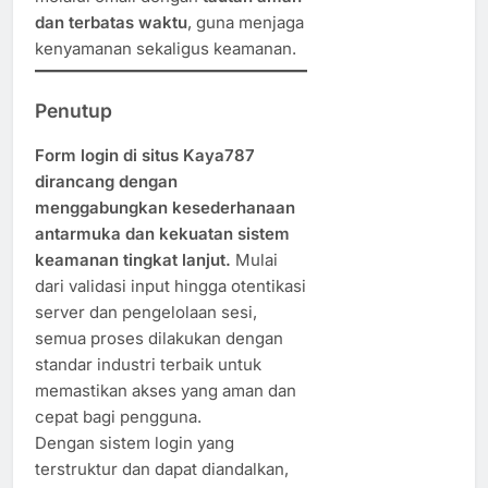
dan terbatas waktu
, guna menjaga
kenyamanan sekaligus keamanan.
Penutup
Form login di situs Kaya787
dirancang dengan
menggabungkan kesederhanaan
antarmuka dan kekuatan sistem
keamanan tingkat lanjut.
Mulai
dari validasi input hingga otentikasi
server dan pengelolaan sesi,
semua proses dilakukan dengan
standar industri terbaik untuk
memastikan akses yang aman dan
cepat bagi pengguna.
Dengan sistem login yang
terstruktur dan dapat diandalkan,