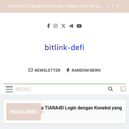
Skip
EDWINSLOT Login melalui Browser Mobile untuk
to
Pengalaman Lebih Efisien
content
Login Edwinslot dan Solusi Saat Halaman Tidak
Bisa Dibuka dengan Langkah yang Aman dan
Terarah
Panduan Membuka TIARA4D Login dengan
Koneksi yang Stabil
Edwinslot: Update Informasi Terbaru Hari Ini yang
Perlu Diketahui Pengguna
EDWINSLOT Login melalui Browser Mobile untuk
Pengalaman Lebih Efisien
Bitlink Defi
Dapatkan Informasi Terbaru Seputar Dunia
Login Edwinslot dan Solusi Saat Halaman Tidak
NEWSLETTER
RANDOM NEWS
Bisa Dibuka dengan Langkah yang Aman dan
DeFi Di Bitlink Defi.
Terarah
MENU
nduan Membuka TIARA4D Login dengan Koneksi yang Stabil
HEADLINES
Weeks Ago