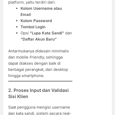
platform, yaitu terdiri dari:
Kolom Username atau
Email
Kolom Password
Tombol Login
Opsi
“Lupa Kata Sandi”
dan
“Daftar Akun Baru”
Antarmukanya didesain minimalis
dan mobile-friendly, sehingga
dapat diakses dengan baik di
berbagai perangkat, dari desktop
hingga smartphone.
2. Proses Input dan Validasi
Sisi Klien
Saat pengguna mengisi username
dan kata sandi, sistem secara real-