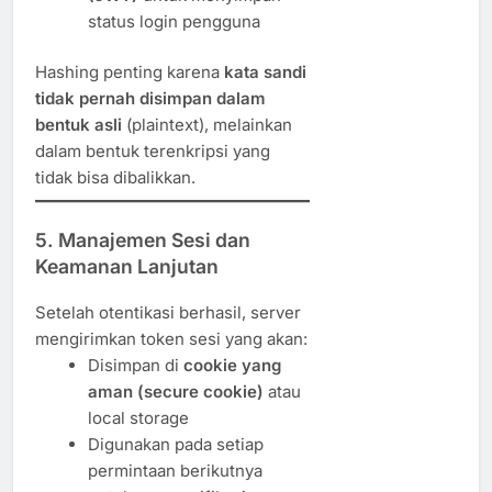
status login pengguna
Hashing penting karena
kata sandi
tidak pernah disimpan dalam
bentuk asli
(plaintext), melainkan
dalam bentuk terenkripsi yang
tidak bisa dibalikkan.
5. Manajemen Sesi dan
Keamanan Lanjutan
Setelah otentikasi berhasil, server
mengirimkan token sesi yang akan:
Disimpan di
cookie yang
aman (secure cookie)
atau
local storage
Digunakan pada setiap
permintaan berikutnya