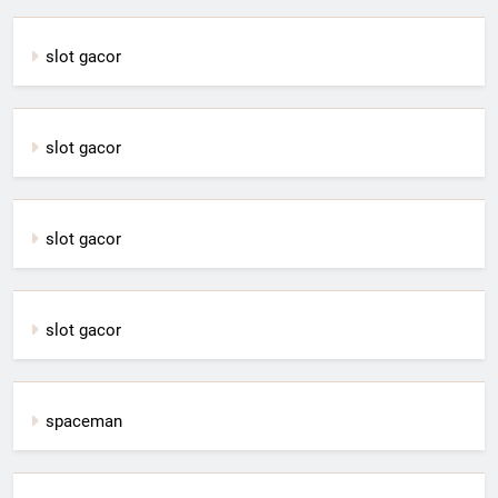
slot gacor
slot gacor
slot gacor
slot gacor
spaceman