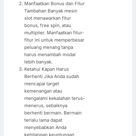
Manfaatkan Bonus dan Fitur
Tambahan Banyak mesin
slot menawarkan fitur
bonus, free spin, atau
multiplier. Manfaatkan fitur-
fitur ini untuk memperbesar
peluang menang tanpa
harus menambah modal
lebih banyak.
Ketahui Kapan Harus
Berhenti Jika Anda sudah
mencapai target
kemenangan atau
mengalami kekalahan terus-
menerus, sebaiknya
berhenti bermain. Bermain
terlalu lama dapat
menyebabkan Anda
kehilangan keuntungan