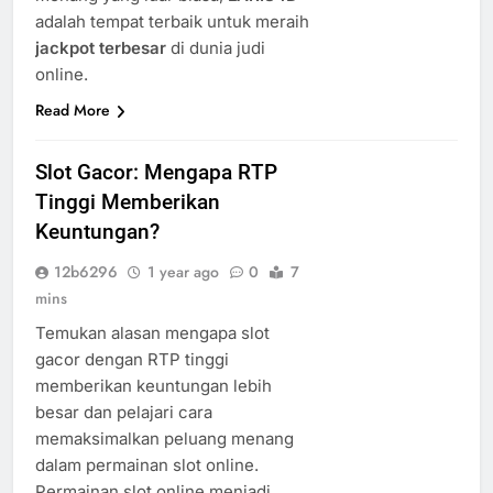
adalah tempat terbaik untuk meraih
jackpot terbesar
di dunia judi
online.
Read More
Slot Gacor: Mengapa RTP
Tinggi Memberikan
Keuntungan?
12b6296
1 year ago
0
7
mins
Temukan alasan mengapa slot
gacor dengan RTP tinggi
memberikan keuntungan lebih
besar dan pelajari cara
memaksimalkan peluang menang
dalam permainan slot online.
Permainan slot online menjadi