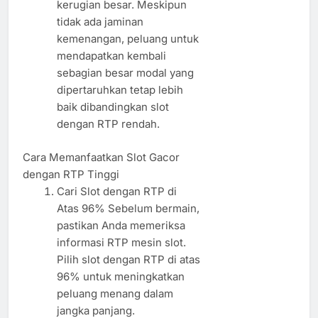
kerugian besar. Meskipun
tidak ada jaminan
kemenangan, peluang untuk
mendapatkan kembali
sebagian besar modal yang
dipertaruhkan tetap lebih
baik dibandingkan slot
dengan RTP rendah.
Cara Memanfaatkan Slot Gacor
dengan RTP Tinggi
Cari Slot dengan RTP di
Atas 96% Sebelum bermain,
pastikan Anda memeriksa
informasi RTP mesin slot.
Pilih slot dengan RTP di atas
96% untuk meningkatkan
peluang menang dalam
jangka panjang.