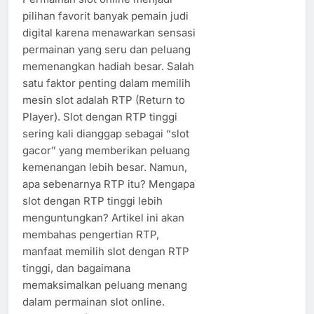
pilihan favorit banyak pemain judi
digital karena menawarkan sensasi
permainan yang seru dan peluang
memenangkan hadiah besar. Salah
satu faktor penting dalam memilih
mesin slot adalah RTP (Return to
Player). Slot dengan RTP tinggi
sering kali dianggap sebagai “slot
gacor” yang memberikan peluang
kemenangan lebih besar. Namun,
apa sebenarnya RTP itu? Mengapa
slot dengan RTP tinggi lebih
menguntungkan? Artikel ini akan
membahas pengertian RTP,
manfaat memilih slot dengan RTP
tinggi, dan bagaimana
memaksimalkan peluang menang
dalam permainan slot online.