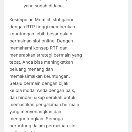
yang sudah didapat.
Kesimpulan Memilih slot gacor
dengan RTP tinggi memberikan
keuntungan lebih besar dalam
permainan slot online. Dengan
memahami konsep RTP dan
menerapkan strategi bermain yang
tepat, Anda bisa meningkatkan
peluang menang dan
memaksimalkan keuntungan.
Selalu bermain dengan bijak,
kelola modal Anda dengan baik,
dan hindari sikap serakah untuk
memastikan pengalaman bermain
yang menyenangkan dan
menguntungkan. Semoga
beruntung dalam permainan slot