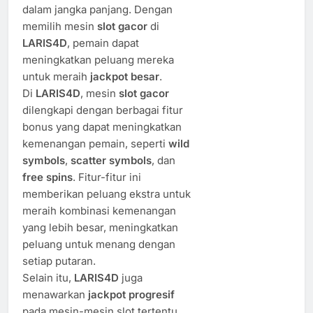
dalam jangka panjang. Dengan
memilih mesin
slot gacor
di
LARIS4D
, pemain dapat
meningkatkan peluang mereka
untuk meraih
jackpot besar
.
Di
LARIS4D
, mesin
slot gacor
dilengkapi dengan berbagai fitur
bonus yang dapat meningkatkan
kemenangan pemain, seperti
wild
symbols
,
scatter symbols
, dan
free spins
. Fitur-fitur ini
memberikan peluang ekstra untuk
meraih kombinasi kemenangan
yang lebih besar, meningkatkan
peluang untuk menang dengan
setiap putaran.
Selain itu,
LARIS4D
juga
menawarkan
jackpot progresif
pada mesin-mesin slot tertentu.