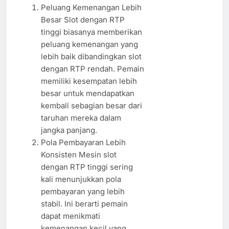
Peluang Kemenangan Lebih
Besar Slot dengan RTP
tinggi biasanya memberikan
peluang kemenangan yang
lebih baik dibandingkan slot
dengan RTP rendah. Pemain
memiliki kesempatan lebih
besar untuk mendapatkan
kembali sebagian besar dari
taruhan mereka dalam
jangka panjang.
Pola Pembayaran Lebih
Konsisten Mesin slot
dengan RTP tinggi sering
kali menunjukkan pola
pembayaran yang lebih
stabil. Ini berarti pemain
dapat menikmati
kemenangan kecil yang