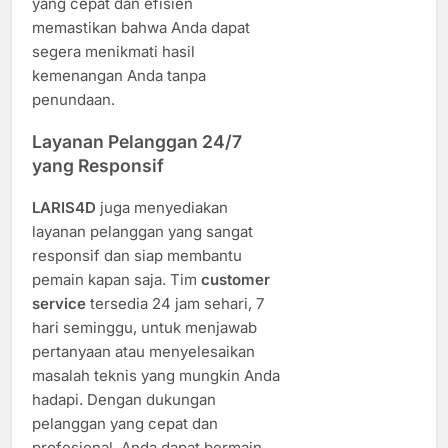
yang cepat dan efisien
memastikan bahwa Anda dapat
segera menikmati hasil
kemenangan Anda tanpa
penundaan.
Layanan Pelanggan 24/7
yang Responsif
LARIS4D
juga menyediakan
layanan pelanggan yang sangat
responsif dan siap membantu
pemain kapan saja. Tim
customer
service
tersedia 24 jam sehari, 7
hari seminggu, untuk menjawab
pertanyaan atau menyelesaikan
masalah teknis yang mungkin Anda
hadapi. Dengan dukungan
pelanggan yang cepat dan
profesional, Anda dapat bermain