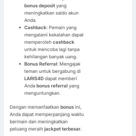
bonus deposit
yang
meningkatkan saldo akun
Anda.
Cashback
: Pemain yang
mengalami kekalahan dapat
memperoleh
cashback
untuk mencoba lagi tanpa
kehilangan banyak uang.
Bonus Referral
: Mengajak
teman untuk bergabung di
LARIS4D
dapat memberi
Anda
bonus referral
yang
menguntungkan.
Dengan memanfaatkan
bonus
ini,
Anda dapat memperpanjang waktu
bermain dan meningkatkan
peluang meraih
jackpot terbesar
.