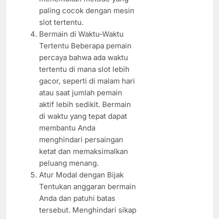
paling cocok dengan mesin
slot tertentu.
Bermain di Waktu-Waktu
Tertentu Beberapa pemain
percaya bahwa ada waktu
tertentu di mana slot lebih
gacor, seperti di malam hari
atau saat jumlah pemain
aktif lebih sedikit. Bermain
di waktu yang tepat dapat
membantu Anda
menghindari persaingan
ketat dan memaksimalkan
peluang menang.
Atur Modal dengan Bijak
Tentukan anggaran bermain
Anda dan patuhi batas
tersebut. Menghindari sikap