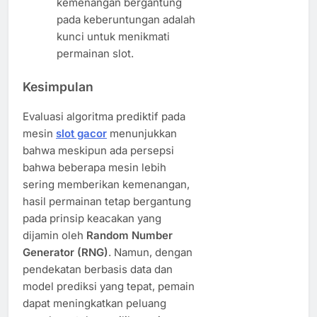
kemenangan bergantung
pada keberuntungan adalah
kunci untuk menikmati
permainan slot.
Kesimpulan
Evaluasi algoritma prediktif pada
mesin
slot gacor
menunjukkan
bahwa meskipun ada persepsi
bahwa beberapa mesin lebih
sering memberikan kemenangan,
hasil permainan tetap bergantung
pada prinsip keacakan yang
dijamin oleh
Random Number
Generator (RNG)
. Namun, dengan
pendekatan berbasis data dan
model prediksi yang tepat, pemain
dapat meningkatkan peluang