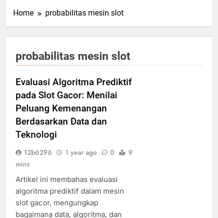
Home
probabilitas mesin slot
probabilitas mesin slot
Evaluasi Algoritma Prediktif
pada Slot Gacor: Menilai
Peluang Kemenangan
Berdasarkan Data dan
Teknologi
12b6296
1 year ago
0
9
mins
Artikel ini membahas evaluasi
algoritma prediktif dalam mesin
slot gacor, mengungkap
bagaimana data, algoritma, dan