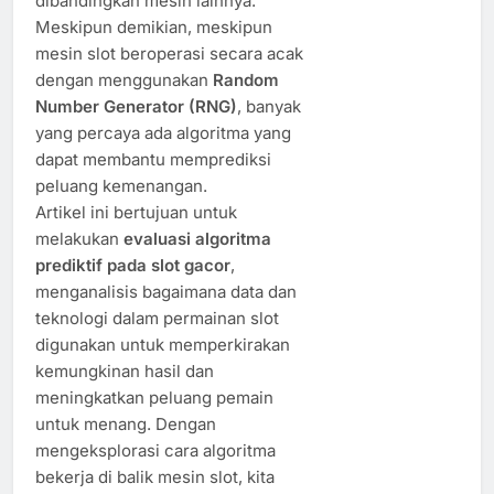
dibandingkan mesin lainnya.
Meskipun demikian, meskipun
mesin slot beroperasi secara acak
dengan menggunakan
Random
Number Generator (RNG)
, banyak
yang percaya ada algoritma yang
dapat membantu memprediksi
peluang kemenangan.
Artikel ini bertujuan untuk
melakukan
evaluasi algoritma
prediktif pada slot gacor
,
menganalisis bagaimana data dan
teknologi dalam permainan slot
digunakan untuk memperkirakan
kemungkinan hasil dan
meningkatkan peluang pemain
untuk menang. Dengan
mengeksplorasi cara algoritma
bekerja di balik mesin slot, kita