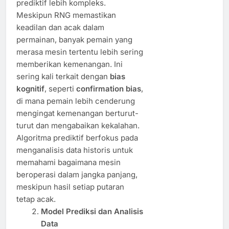
prediktif lebih kompleks.
Meskipun RNG memastikan
keadilan dan acak dalam
permainan, banyak pemain yang
merasa mesin tertentu lebih sering
memberikan kemenangan. Ini
sering kali terkait dengan
bias
kognitif
, seperti
confirmation bias
,
di mana pemain lebih cenderung
mengingat kemenangan berturut-
turut dan mengabaikan kekalahan.
Algoritma prediktif berfokus pada
menganalisis data historis untuk
memahami bagaimana mesin
beroperasi dalam jangka panjang,
meskipun hasil setiap putaran
tetap acak.
Model Prediksi dan Analisis
Data