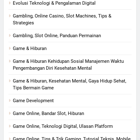
Evolusi Teknologi & Pengalaman Digital
Gambling, Online Casino, Slot Machines, Tips &
Strategies
Gambling, Slot Online, Panduan Permainan
Game & Hiburan
Game & Hiburan Kehidupan Sosial Manajemen Waktu
Pengembangan Diri Kesehatan Mental
Game & Hiburan, Kesehatan Mental, Gaya Hidup Sehat,
Tips Bermain Game
Game Development
Game Online, Bandar Slot, Hiburan
Game Online, Teknologi Digital, Ulasan Platform
Game Online, Tips & Trik Gaming, Tutorial Teknis, Mobile