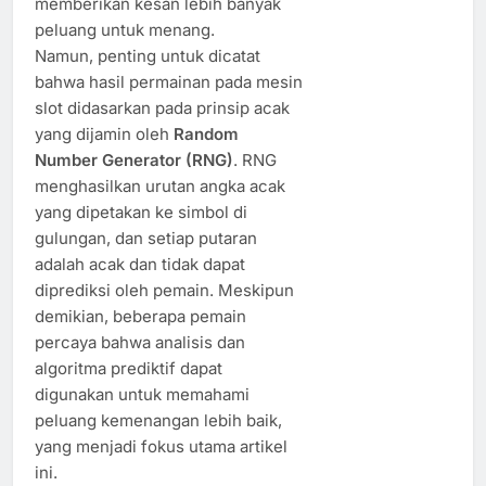
memberikan kesan lebih banyak
peluang untuk menang.
Namun, penting untuk dicatat
bahwa hasil permainan pada mesin
slot didasarkan pada prinsip acak
yang dijamin oleh
Random
Number Generator (RNG)
. RNG
menghasilkan urutan angka acak
yang dipetakan ke simbol di
gulungan, dan setiap putaran
adalah acak dan tidak dapat
diprediksi oleh pemain. Meskipun
demikian, beberapa pemain
percaya bahwa analisis dan
algoritma prediktif dapat
digunakan untuk memahami
peluang kemenangan lebih baik,
yang menjadi fokus utama artikel
ini.