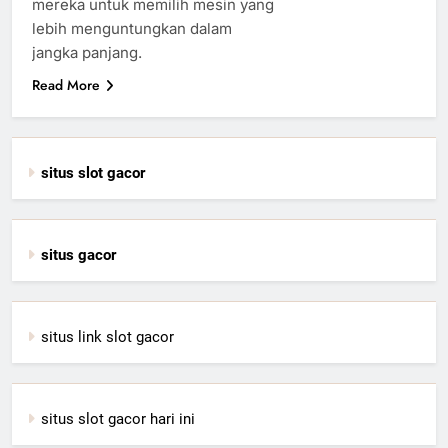
mereka untuk memilih mesin yang
lebih menguntungkan dalam
jangka panjang.
Read More
situs slot gacor
situs gacor
situs link slot gacor
situs slot gacor hari ini