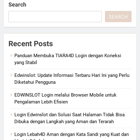
Search
SEARCH
Recent Posts
Panduan Membuka TIARA4D Login dengan Koneksi
yang Stabil
Edwinslot: Update Informasi Terbaru Hari Ini yang Perlu
Diketahui Pengguna
EDWINSLOT Login melalui Browser Mobile untuk
Pengalaman Lebih Efisien
Login Edwinslot dan Solusi Saat Halaman Tidak Bisa
Dibuka dengan Langkah yang Aman dan Terarah
Login Lebah4D Aman dengan Kata Sandi yang Kuat dan