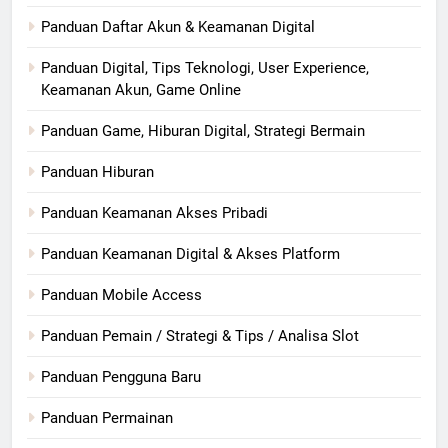
Panduan Daftar Akun & Keamanan Digital
Panduan Digital, Tips Teknologi, User Experience,
Keamanan Akun, Game Online
Panduan Game, Hiburan Digital, Strategi Bermain
Panduan Hiburan
Panduan Keamanan Akses Pribadi
Panduan Keamanan Digital & Akses Platform
Panduan Mobile Access
Panduan Pemain / Strategi & Tips / Analisa Slot
Panduan Pengguna Baru
Panduan Permainan