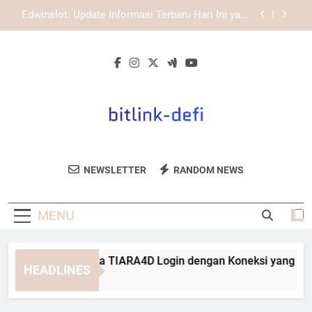
Skip
EDWINSLOT Login melalui Browser Mobile untuk
to
Pengalaman Lebih Efisien
content
Login Edwinslot dan Solusi Saat Halaman Tidak
Bisa Dibuka dengan Langkah yang Aman dan
Terarah
Panduan Membuka TIARA4D Login dengan
Koneksi yang Stabil
Edwinslot: Update Informasi Terbaru Hari Ini yang
Perlu Diketahui Pengguna
EDWINSLOT Login melalui Browser Mobile untuk
Pengalaman Lebih Efisien
Bitlink Defi
Dapatkan Informasi Terbaru Seputar Dunia
Login Edwinslot dan Solusi Saat Halaman Tidak
NEWSLETTER
RANDOM NEWS
Bisa Dibuka dengan Langkah yang Aman dan
DeFi Di Bitlink Defi.
Terarah
MENU
nduan Membuka TIARA4D Login dengan Koneksi yang Stabil
HEADLINES
Weeks Ago