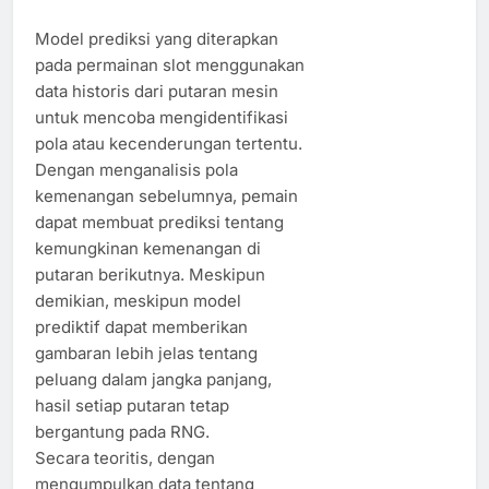
Model prediksi yang diterapkan
pada permainan slot menggunakan
data historis dari putaran mesin
untuk mencoba mengidentifikasi
pola atau kecenderungan tertentu.
Dengan menganalisis pola
kemenangan sebelumnya, pemain
dapat membuat prediksi tentang
kemungkinan kemenangan di
putaran berikutnya. Meskipun
demikian, meskipun model
prediktif dapat memberikan
gambaran lebih jelas tentang
peluang dalam jangka panjang,
hasil setiap putaran tetap
bergantung pada RNG.
Secara teoritis, dengan
mengumpulkan data tentang