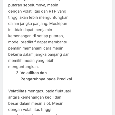
putaran sebelumnya, mesin
dengan volatilitas dan RTP yang
tinggi akan lebih menguntungkan
dalam jangka panjang. Meskipun
ini tidak dapat menjamin
kemenangan di setiap putaran,
model prediktif dapat membantu
pemain memahami cara mesin
bekerja dalam jangka panjang dan
memilih mesin yang lebih
menguntungkan.
Volatilitas dan
Pengaruhnya pada Prediksi
Volatilitas
mengacu pada fluktuasi
antara kemenangan kecil dan
besar dalam mesin slot. Mesin
dengan volatilitas tinggi