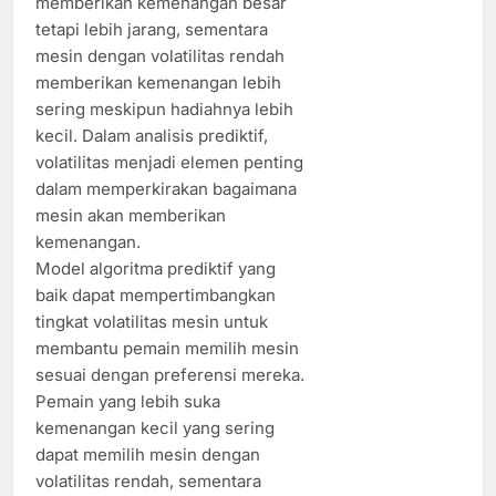
memberikan kemenangan besar
tetapi lebih jarang, sementara
mesin dengan volatilitas rendah
memberikan kemenangan lebih
sering meskipun hadiahnya lebih
kecil. Dalam analisis prediktif,
volatilitas menjadi elemen penting
dalam memperkirakan bagaimana
mesin akan memberikan
kemenangan.
Model algoritma prediktif yang
baik dapat mempertimbangkan
tingkat volatilitas mesin untuk
membantu pemain memilih mesin
sesuai dengan preferensi mereka.
Pemain yang lebih suka
kemenangan kecil yang sering
dapat memilih mesin dengan
volatilitas rendah, sementara