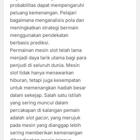
probabilitas dapat mempengaruhi
peluang kemenangan. Pelajari
bagaimana menganalisis pola dan
meningkatkan strategi bermain
menggunakan pendekatan
berbasis prediksi.
Permainan mesin slot telah lama
menjadi daya tarik utama bagi para
penjudi di seluruh dunia. Mesin
slot tidak hanya menawarkan
hiburan, tetapi juga kesempatan
untuk memenangkan hadiah besar
dalam sekejap. Salah satu istilah
yang sering muncul dalam
percakapan di kalangan pemain
adalah
slot gacor
, yang merujuk
pada mesin yang dianggap lebih
sering memberikan kemenangan