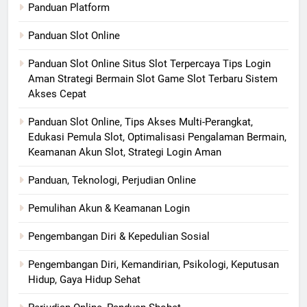
Panduan Platform
Panduan Slot Online
Panduan Slot Online Situs Slot Terpercaya Tips Login
Aman Strategi Bermain Slot Game Slot Terbaru Sistem
Akses Cepat
Panduan Slot Online, Tips Akses Multi-Perangkat,
Edukasi Pemula Slot, Optimalisasi Pengalaman Bermain,
Keamanan Akun Slot, Strategi Login Aman
Panduan, Teknologi, Perjudian Online
Pemulihan Akun & Keamanan Login
Pengembangan Diri & Kepedulian Sosial
Pengembangan Diri, Kemandirian, Psikologi, Keputusan
Hidup, Gaya Hidup Sehat