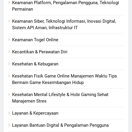
Keamanan Platform, Pengalaman Pengguna, Teknologi
Permainan
Keamanan Siber, Teknologi Informasi, Inovasi Digital,
Sistem API Aman, Infrastruktur IT
Keamanan Togel Online
Kecantikan & Perawatan Diri
Kesehatan & Kebugaran
Kesehatan Fisik Game Online Manajemen Waktu Tips
Bermain Game Keseimbangan Hidup
Kesehatan Mental Lifestyle & Hobi Gaming Sehat
Manajemen Stres
Layanan & Kepercayaan
Layanan Bantuan Digital & Pengalaman Pengguna