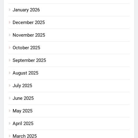
January 2026
December 2025
November 2025
October 2025
September 2025
August 2025
July 2025
June 2025
May 2025
April 2025
March 2025