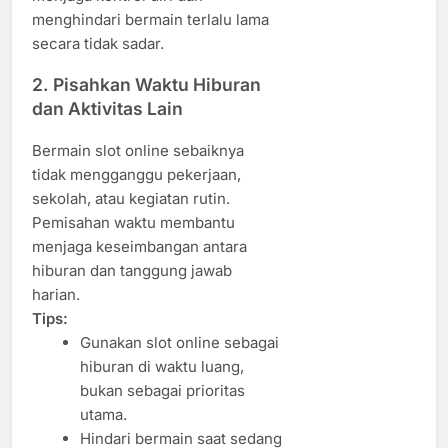
menghindari bermain terlalu lama
secara tidak sadar.
2. Pisahkan Waktu Hiburan
dan Aktivitas Lain
Bermain slot online sebaiknya
tidak mengganggu pekerjaan,
sekolah, atau kegiatan rutin.
Pemisahan waktu membantu
menjaga keseimbangan antara
hiburan dan tanggung jawab
harian.
Tips:
Gunakan slot online sebagai
hiburan di waktu luang,
bukan sebagai prioritas
utama.
Hindari bermain saat sedang