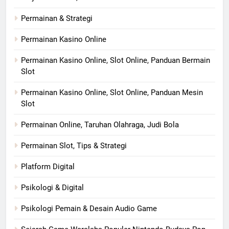
Permainan & Strategi
Permainan Kasino Online
Permainan Kasino Online, Slot Online, Panduan Bermain
Slot
Permainan Kasino Online, Slot Online, Panduan Mesin
Slot
Permainan Online, Taruhan Olahraga, Judi Bola
Permainan Slot, Tips & Strategi
Platform Digital
Psikologi & Digital
Psikologi Pemain & Desain Audio Game