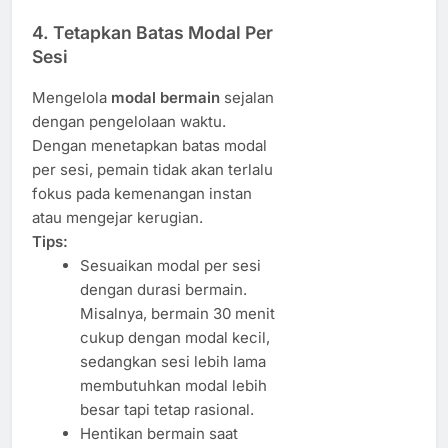
4. Tetapkan Batas Modal Per
Sesi
Mengelola
modal bermain
sejalan
dengan pengelolaan waktu.
Dengan menetapkan batas modal
per sesi, pemain tidak akan terlalu
fokus pada kemenangan instan
atau mengejar kerugian.
Tips:
Sesuaikan modal per sesi
dengan durasi bermain.
Misalnya, bermain 30 menit
cukup dengan modal kecil,
sedangkan sesi lebih lama
membutuhkan modal lebih
besar tapi tetap rasional.
Hentikan bermain saat