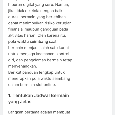
hiburan digital yang seru. Namun,
jika tidak dikelola dengan baik,
durasi bermain yang berlebihan
dapat menimbulkan risiko kerugian
finansial maupun gangguan pada
aktivitas harian. Oleh karena itu,
pola waktu seimbang
saat
bermain menjadi salah satu kunci
untuk menjaga keamanan, kontrol
diri, dan pengalaman bermain tetap
menyenangkan.
Berikut panduan lengkap untuk
menerapkan pola waktu seimbang
dalam bermain slot online.
1. Tentukan Jadwal Bermain
yang Jelas
Langkah pertama adalah membuat