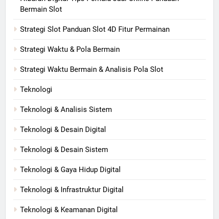
Bermain Slot
Strategi Slot Panduan Slot 4D Fitur Permainan
Strategi Waktu & Pola Bermain
Strategi Waktu Bermain & Analisis Pola Slot
Teknologi
Teknologi & Analisis Sistem
Teknologi & Desain Digital
Teknologi & Desain Sistem
Teknologi & Gaya Hidup Digital
Teknologi & Infrastruktur Digital
Teknologi & Keamanan Digital