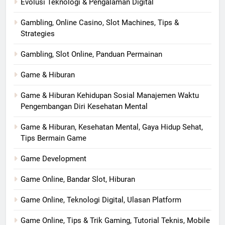
Evolusi Teknologi & Pengalaman Digital
Gambling, Online Casino, Slot Machines, Tips &
Strategies
Gambling, Slot Online, Panduan Permainan
Game & Hiburan
Game & Hiburan Kehidupan Sosial Manajemen Waktu
Pengembangan Diri Kesehatan Mental
Game & Hiburan, Kesehatan Mental, Gaya Hidup Sehat,
Tips Bermain Game
Game Development
Game Online, Bandar Slot, Hiburan
Game Online, Teknologi Digital, Ulasan Platform
Game Online, Tips & Trik Gaming, Tutorial Teknis, Mobile