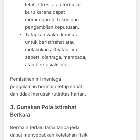
lelah, stres, atau terburu-
buru karena dapat
memengaruhi fokus dan
pengambilan keputusan.
Tetapkan waktu khusus
untuk beristirahat atau
melakukan aktivitas lain
seperti olahraga, membaca,
atau bersosialisasi.
Pemisahan ini menjaga
pengalaman bermain tetap sehat
dan tidak merusak rutinitas harian.
3. Gunakan Pola Istirahat
Berkala
Bermain terlalu lama tanpa jeda
dapat menyebabkan kelelahan fisik