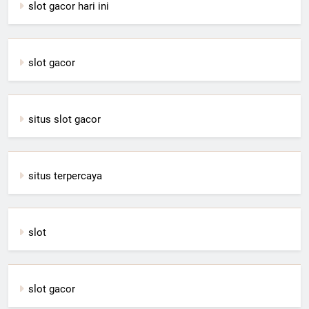
slot gacor hari ini
slot gacor
situs slot gacor
situs terpercaya
slot
slot gacor