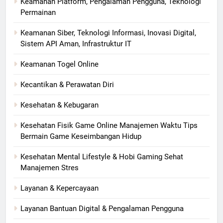
Keamanan Platform, Pengalaman Pengguna, Teknologi
Permainan
Keamanan Siber, Teknologi Informasi, Inovasi Digital,
Sistem API Aman, Infrastruktur IT
Keamanan Togel Online
Kecantikan & Perawatan Diri
Kesehatan & Kebugaran
Kesehatan Fisik Game Online Manajemen Waktu Tips
Bermain Game Keseimbangan Hidup
Kesehatan Mental Lifestyle & Hobi Gaming Sehat
Manajemen Stres
Layanan & Kepercayaan
Layanan Bantuan Digital & Pengalaman Pengguna