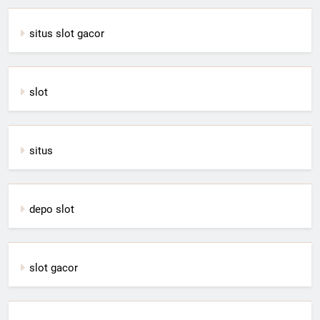
situs slot gacor
slot
situs
depo slot
slot gacor