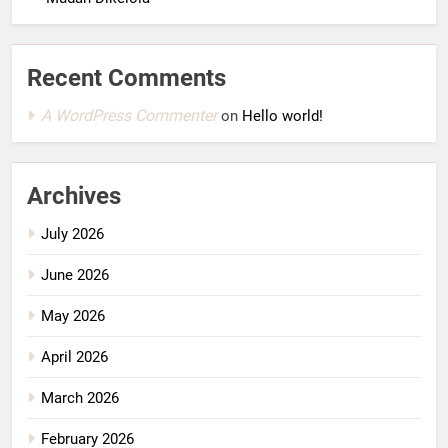
Recent Comments
A WordPress Commenter
on
Hello world!
Archives
July 2026
June 2026
May 2026
April 2026
March 2026
February 2026