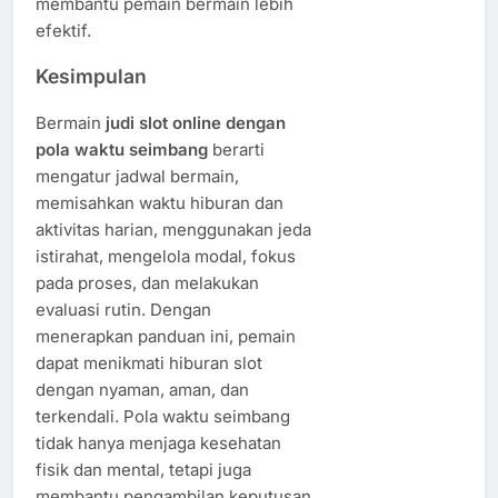
membantu pemain bermain lebih
efektif.
Kesimpulan
Bermain
judi slot online dengan
pola waktu seimbang
berarti
mengatur jadwal bermain,
memisahkan waktu hiburan dan
aktivitas harian, menggunakan jeda
istirahat, mengelola modal, fokus
pada proses, dan melakukan
evaluasi rutin. Dengan
menerapkan panduan ini, pemain
dapat menikmati hiburan slot
dengan nyaman, aman, dan
terkendali. Pola waktu seimbang
tidak hanya menjaga kesehatan
fisik dan mental, tetapi juga
membantu pengambilan keputusan