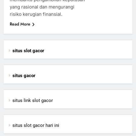
yang rasional dan mengurangi
risiko kerugian finansial.
Read More
situs slot gacor
situs gacor
situs link slot gacor
situs slot gacor hari ini