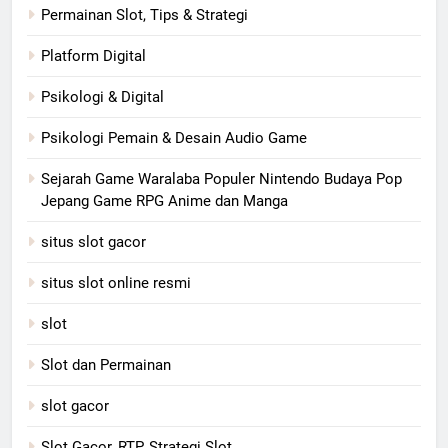
Permainan Slot, Tips & Strategi
Platform Digital
Psikologi & Digital
Psikologi Pemain & Desain Audio Game
Sejarah Game Waralaba Populer Nintendo Budaya Pop
Jepang Game RPG Anime dan Manga
situs slot gacor
situs slot online resmi
slot
Slot dan Permainan
slot gacor
Slot Gacor, RTP, Strategi Slot