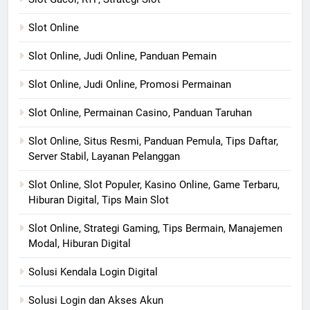
Slot Online
Slot Online, Judi Online, Panduan Pemain
Slot Online, Judi Online, Promosi Permainan
Slot Online, Permainan Casino, Panduan Taruhan
Slot Online, Situs Resmi, Panduan Pemula, Tips Daftar,
Server Stabil, Layanan Pelanggan
Slot Online, Slot Populer, Kasino Online, Game Terbaru,
Hiburan Digital, Tips Main Slot
Slot Online, Strategi Gaming, Tips Bermain, Manajemen
Modal, Hiburan Digital
Solusi Kendala Login Digital
Solusi Login dan Akses Akun