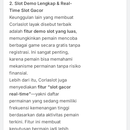
2. Slot Demo Lengkap & Real-
Time Slot Gacor
Keunggulan lain yang membuat
Corlaslot layak disebut terbaik
adalah
fitur demo slot yang luas
,
memungkinkan pemain mencoba
berbagai game secara gratis tanpa
registrasi. Ini sangat penting,
karena pemain bisa memahami
mekanisme permainan tanpa risiko
finansial.
Lebih dari itu, Corlaslot juga
menyediakan
fitur “slot gacor
real-time”
—yakni daftar
permainan yang sedang memiliki
frekuensi kemenangan tinggi
berdasarkan data aktivitas pemain
terkini. Fitur ini membuat
keputusan bermain jadi lebih