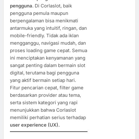
pengguna
. Di Corlaslot, baik
pengguna pemula maupun
berpengalaman bisa menikmati
antarmuka yang intuitif, ringan, dan
mobile-friendly. Tidak ada iklan
mengganggu, navigasi mudah, dan
proses loading game cepat. Semua
ini menciptakan kenyamanan yang
sangat penting dalam bermain slot
digital, terutama bagi pengguna
yang aktif bermain setiap hari.
Fitur pencarian cepat, filter game
berdasarkan provider atau tema,
serta sistem kategori yang rapi
menunjukkan bahwa Corlaslot
memiliki perhatian serius terhadap
user experience (UX).