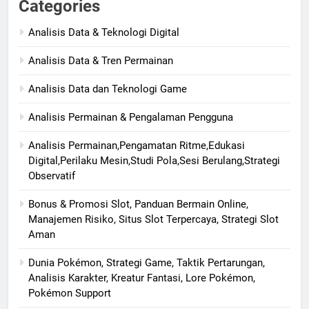
Categories
Analisis Data & Teknologi Digital
Analisis Data & Tren Permainan
Analisis Data dan Teknologi Game
Analisis Permainan & Pengalaman Pengguna
Analisis Permainan,Pengamatan Ritme,Edukasi
Digital,Perilaku Mesin,Studi Pola,Sesi Berulang,Strategi
Observatif
Bonus & Promosi Slot, Panduan Bermain Online,
Manajemen Risiko, Situs Slot Terpercaya, Strategi Slot
Aman
Dunia Pokémon, Strategi Game, Taktik Pertarungan,
Analisis Karakter, Kreatur Fantasi, Lore Pokémon,
Pokémon Support