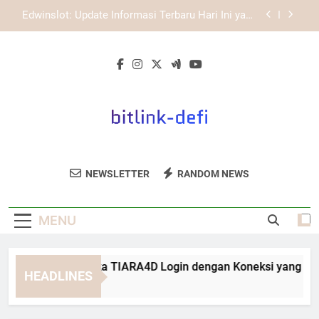
Skip
EDWINSLOT Login melalui Browser Mobile untuk
to
Pengalaman Lebih Efisien
content
Login Edwinslot dan Solusi Saat Halaman Tidak
Bisa Dibuka dengan Langkah yang Aman dan
Terarah
Panduan Membuka TIARA4D Login dengan
Koneksi yang Stabil
Edwinslot: Update Informasi Terbaru Hari Ini yang
Perlu Diketahui Pengguna
EDWINSLOT Login melalui Browser Mobile untuk
Pengalaman Lebih Efisien
Bitlink Defi
Dapatkan Informasi Terbaru Seputar Dunia
Login Edwinslot dan Solusi Saat Halaman Tidak
NEWSLETTER
RANDOM NEWS
Bisa Dibuka dengan Langkah yang Aman dan
DeFi Di Bitlink Defi.
Terarah
MENU
nduan Membuka TIARA4D Login dengan Koneksi yang Stabil
HEADLINES
Weeks Ago