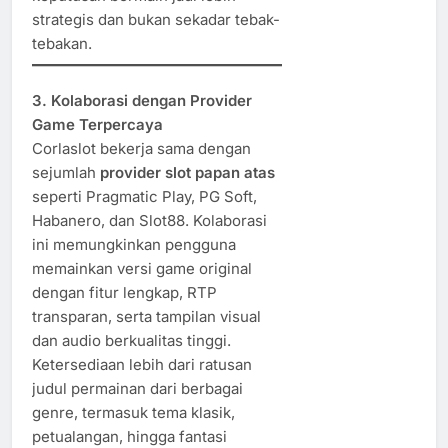
strategis dan bukan sekadar tebak-
tebakan.
3. Kolaborasi dengan Provider
Game Terpercaya
Corlaslot bekerja sama dengan
sejumlah
provider slot papan atas
seperti Pragmatic Play, PG Soft,
Habanero, dan Slot88. Kolaborasi
ini memungkinkan pengguna
memainkan versi game original
dengan fitur lengkap, RTP
transparan, serta tampilan visual
dan audio berkualitas tinggi.
Ketersediaan lebih dari ratusan
judul permainan dari berbagai
genre, termasuk tema klasik,
petualangan, hingga fantasi