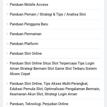
Panduan Mobile Access
Panduan Pemain / Strategi & Tips / Analisa Slot
Panduan Pengguna Baru
Panduan Permainan
Panduan Platform
Panduan Slot Online
Panduan Slot Online Situs Slot Terpercaya Tips Login
Aman Strategi Bermain Slot Game Slot Terbaru Sistem
Akses Cepat
Panduan Slot Online, Tips Akses Multi-Perangkat,
Edukasi Pemula Slot, Optimalisasi Pengalaman Bermain,
Keamanan Akun Slot, Strategi Login Aman
Panduan, Teknologi, Perjudian Online