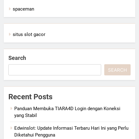
spaceman
situs slot gacor
Search
SEARCH
Recent Posts
Panduan Membuka TIARA4D Login dengan Koneksi
yang Stabil
Edwinslot: Update Informasi Terbaru Hari Ini yang Perlu
Diketahui Pengguna