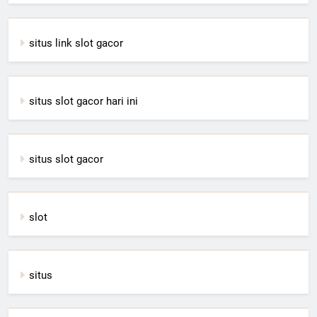
situs link slot gacor
situs slot gacor hari ini
situs slot gacor
slot
situs