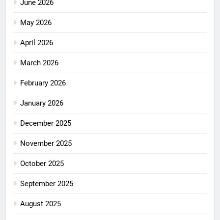
June 2026
May 2026
April 2026
March 2026
February 2026
January 2026
December 2025
November 2025
October 2025
September 2025
August 2025