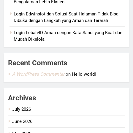
Pengalaman Lebih Efisien
Login Edwinslot dan Solusi Saat Halaman Tidak Bisa
Dibuka dengan Langkah yang Aman dan Terarah
Login Lebah4D Aman dengan Kata Sandi yang Kuat dan
Mudah Dikelola
Recent Comments
A WordPress Commenter
on
Hello world!
Archives
July 2026
June 2026