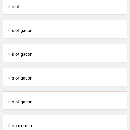
slot
slot gacor
slot gacor
slot gacor
slot gacor
spaceman