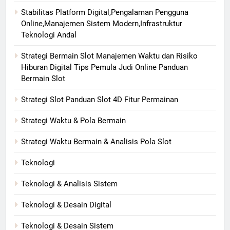
Stabilitas Platform Digital,Pengalaman Pengguna
Online,Manajemen Sistem Modern,Infrastruktur
Teknologi Andal
Strategi Bermain Slot Manajemen Waktu dan Risiko
Hiburan Digital Tips Pemula Judi Online Panduan
Bermain Slot
Strategi Slot Panduan Slot 4D Fitur Permainan
Strategi Waktu & Pola Bermain
Strategi Waktu Bermain & Analisis Pola Slot
Teknologi
Teknologi & Analisis Sistem
Teknologi & Desain Digital
Teknologi & Desain Sistem