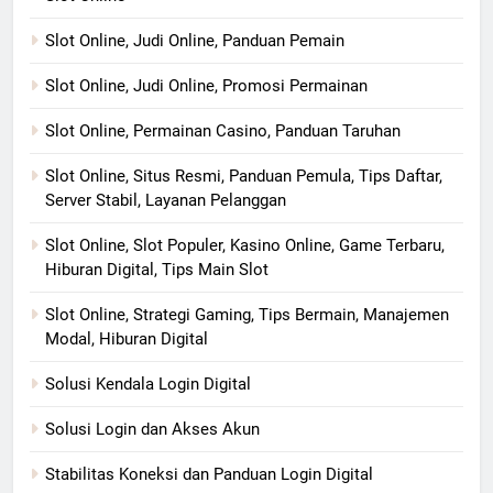
Slot Online, Judi Online, Panduan Pemain
Slot Online, Judi Online, Promosi Permainan
Slot Online, Permainan Casino, Panduan Taruhan
Slot Online, Situs Resmi, Panduan Pemula, Tips Daftar,
Server Stabil, Layanan Pelanggan
Slot Online, Slot Populer, Kasino Online, Game Terbaru,
Hiburan Digital, Tips Main Slot
Slot Online, Strategi Gaming, Tips Bermain, Manajemen
Modal, Hiburan Digital
Solusi Kendala Login Digital
Solusi Login dan Akses Akun
Stabilitas Koneksi dan Panduan Login Digital