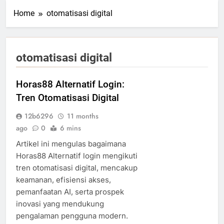
Home
otomatisasi digital
otomatisasi digital
Horas88 Alternatif Login:
Tren Otomatisasi Digital
12b6296
11 months
ago
0
6 mins
Artikel ini mengulas bagaimana
Horas88 Alternatif login mengikuti
tren otomatisasi digital, mencakup
keamanan, efisiensi akses,
pemanfaatan AI, serta prospek
inovasi yang mendukung
pengalaman pengguna modern.