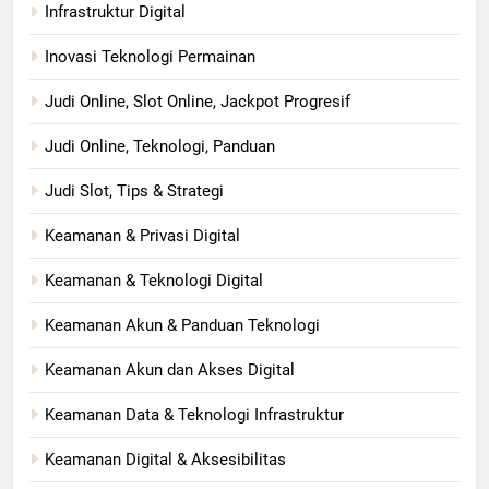
Infrastruktur Digital
Inovasi Teknologi Permainan
Judi Online, Slot Online, Jackpot Progresif
Judi Online, Teknologi, Panduan
Judi Slot, Tips & Strategi
Keamanan & Privasi Digital
Keamanan & Teknologi Digital
Keamanan Akun & Panduan Teknologi
Keamanan Akun dan Akses Digital
Keamanan Data & Teknologi Infrastruktur
Keamanan Digital & Aksesibilitas