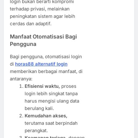
login bukan berarti kompromi
terhadap privasi, melainkan
peningkatan sistem agar lebih
cerdas dan adaptif.
Manfaat Otomatisasi Bagi
Pengguna
Bagi pengguna, otomatisasi login
di
horas88 alternatif login
memberikan berbagai manfaat, di
antaranya:
Efisiensi waktu,
proses
login lebih singkat tanpa
harus mengisi ulang data
berulang kali.
Kemudahan akses,
terutama saat berpindah
perangkat.
Keamanan terjaga,
dengan