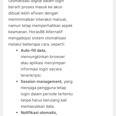
Otomatisasi digital dalam login
berarti proses masuk ke akun
dibuat lebih efisien dengan
meminimalkan interaksi manual,
namun tetap memperhatikan aspek
keamanan. Horas88 Alternatif
mengadopsi sistem otomatisasi
melalui beberapa cara, seperti:
Auto-fill data,
memungkinkan browser
atau aplikasi menyimpan
informasi login secara
terenkripsi.
Session management,
yang
menjaga pengguna tetap
login dalam periode tertentu
tanpa harus berulang kali
memasukkan data.
Notifikasi otomatis,