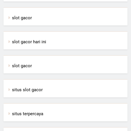
slot gacor
slot gacor hari ini
slot gacor
situs slot gacor
situs terpercaya