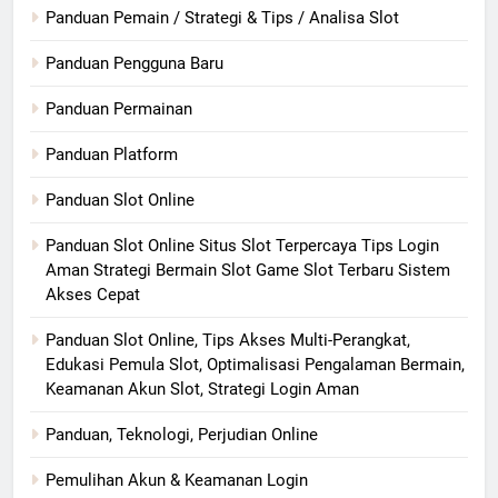
Panduan Pemain / Strategi & Tips / Analisa Slot
Panduan Pengguna Baru
Panduan Permainan
Panduan Platform
Panduan Slot Online
Panduan Slot Online Situs Slot Terpercaya Tips Login
Aman Strategi Bermain Slot Game Slot Terbaru Sistem
Akses Cepat
Panduan Slot Online, Tips Akses Multi-Perangkat,
Edukasi Pemula Slot, Optimalisasi Pengalaman Bermain,
Keamanan Akun Slot, Strategi Login Aman
Panduan, Teknologi, Perjudian Online
Pemulihan Akun & Keamanan Login