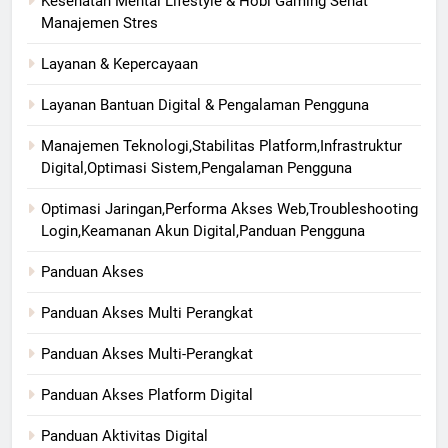
Kesehatan Mental Lifestyle & Hobi Gaming Sehat
Manajemen Stres
Layanan & Kepercayaan
Layanan Bantuan Digital & Pengalaman Pengguna
Manajemen Teknologi,Stabilitas Platform,Infrastruktur
Digital,Optimasi Sistem,Pengalaman Pengguna
Optimasi Jaringan,Performa Akses Web,Troubleshooting
Login,Keamanan Akun Digital,Panduan Pengguna
Panduan Akses
Panduan Akses Multi Perangkat
Panduan Akses Multi-Perangkat
Panduan Akses Platform Digital
Panduan Aktivitas Digital