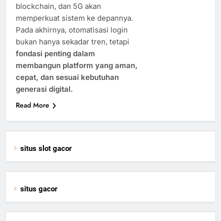
blockchain, dan 5G akan
memperkuat sistem ke depannya.
Pada akhirnya, otomatisasi login
bukan hanya sekadar tren, tetapi
fondasi penting dalam
membangun platform yang aman,
cepat, dan sesuai kebutuhan
generasi digital.
Read More
situs slot gacor
situs gacor