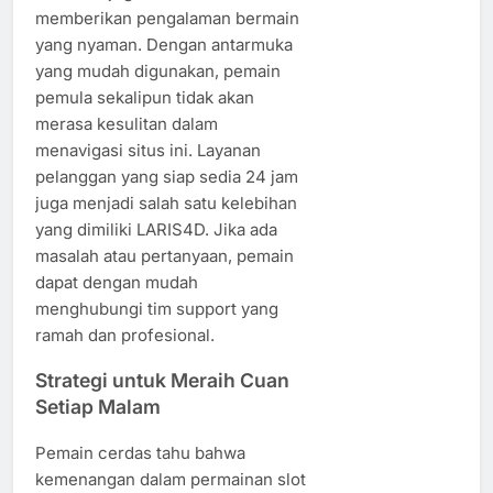
memberikan pengalaman bermain
yang nyaman. Dengan antarmuka
yang mudah digunakan, pemain
pemula sekalipun tidak akan
merasa kesulitan dalam
menavigasi situs ini. Layanan
pelanggan yang siap sedia 24 jam
juga menjadi salah satu kelebihan
yang dimiliki LARIS4D. Jika ada
masalah atau pertanyaan, pemain
dapat dengan mudah
menghubungi tim support yang
ramah dan profesional.
Strategi untuk Meraih Cuan
Setiap Malam
Pemain cerdas tahu bahwa
kemenangan dalam permainan slot