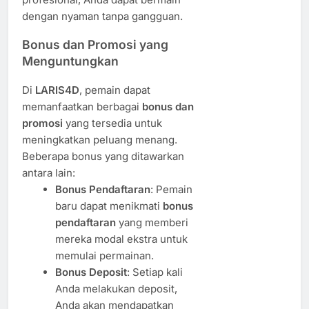
dengan nyaman tanpa gangguan.
Bonus dan Promosi yang
Menguntungkan
Di
LARIS4D
, pemain dapat
memanfaatkan berbagai
bonus dan
promosi
yang tersedia untuk
meningkatkan peluang menang.
Beberapa bonus yang ditawarkan
antara lain:
Bonus Pendaftaran
: Pemain
baru dapat menikmati
bonus
pendaftaran
yang memberi
mereka modal ekstra untuk
memulai permainan.
Bonus Deposit
: Setiap kali
Anda melakukan deposit,
Anda akan mendapatkan