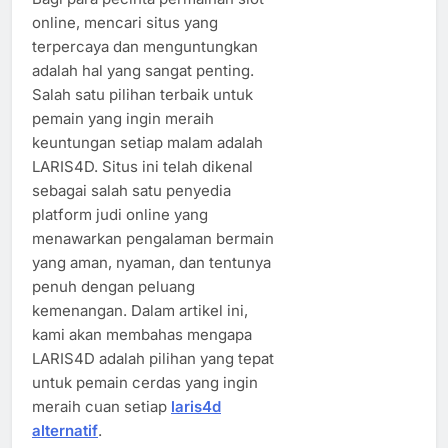
online, mencari situs yang
terpercaya dan menguntungkan
adalah hal yang sangat penting.
Salah satu pilihan terbaik untuk
pemain yang ingin meraih
keuntungan setiap malam adalah
LARIS4D. Situs ini telah dikenal
sebagai salah satu penyedia
platform judi online yang
menawarkan pengalaman bermain
yang aman, nyaman, dan tentunya
penuh dengan peluang
kemenangan. Dalam artikel ini,
kami akan membahas mengapa
LARIS4D adalah pilihan yang tepat
untuk pemain cerdas yang ingin
meraih cuan setiap
laris4d
alternatif
.