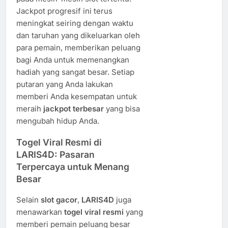
Jackpot progresif ini terus
meningkat seiring dengan waktu
dan taruhan yang dikeluarkan oleh
para pemain, memberikan peluang
bagi Anda untuk memenangkan
hadiah yang sangat besar. Setiap
putaran yang Anda lakukan
memberi Anda kesempatan untuk
meraih
jackpot terbesar
yang bisa
mengubah hidup Anda.
Togel Viral Resmi di
LARIS4D: Pasaran
Terpercaya untuk Menang
Besar
Selain
slot gacor
,
LARIS4D
juga
menawarkan
togel viral resmi
yang
memberi pemain peluang besar