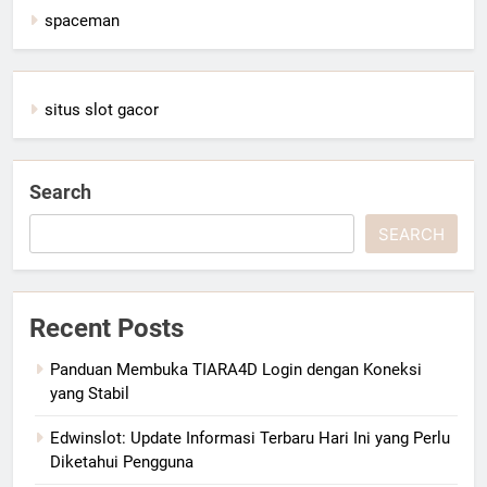
spaceman
situs slot gacor
Search
SEARCH
Recent Posts
Panduan Membuka TIARA4D Login dengan Koneksi
yang Stabil
Edwinslot: Update Informasi Terbaru Hari Ini yang Perlu
Diketahui Pengguna