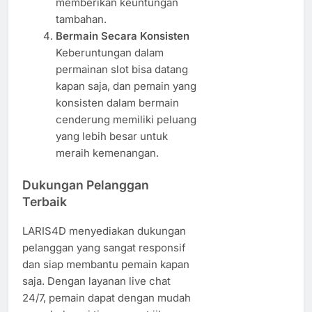
memberikan keuntungan
tambahan.
Bermain Secara Konsisten
Keberuntungan dalam
permainan slot bisa datang
kapan saja, dan pemain yang
konsisten dalam bermain
cenderung memiliki peluang
yang lebih besar untuk
meraih kemenangan.
Dukungan Pelanggan
Terbaik
LARIS4D menyediakan dukungan
pelanggan yang sangat responsif
dan siap membantu pemain kapan
saja. Dengan layanan live chat
24/7, pemain dapat dengan mudah