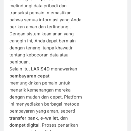
melindungi data pribadi dan
transaksi pemain, memastikan
bahwa semua informasi yang Anda
berikan aman dan terlindungi.
Dengan sistem keamanan yang
canggih ini, Anda dapat bermain
dengan tenang, tanpa khawatir
tentang kebocoran data atau
penipuan.
Selain itu,
LARIS4D
menawarkan
pembayaran cepat
,
memungkinkan pemain untuk
menarik kemenangan mereka
dengan mudah dan cepat. Platform
ini menyediakan berbagai metode
pembayaran yang aman, seperti
transfer bank
,
e-wallet
, dan
dompet digital
. Proses penarikan