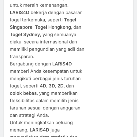
untuk meraih kemenangan.
LARIS4D
bekerja dengan pasaran
togel terkemuka, seperti
Togel
Singapore
,
Togel Hongkong
, dan
Togel Sydney
, yang semuanya
diakui secara internasional dan
memiliki pengundian yang adil dan
transparan.
Bergabung dengan
LARIS4D
memberi Anda kesempatan untuk
mengikuti berbagai jenis taruhan
togel, seperti
4D
,
3D
,
2D
, dan
colok bebas
, yang memberikan
fleksibilitas dalam memilih jenis
taruhan sesuai dengan anggaran
dan strategi Anda.
Untuk meningkatkan peluang
menang,
LARIS4D
juga