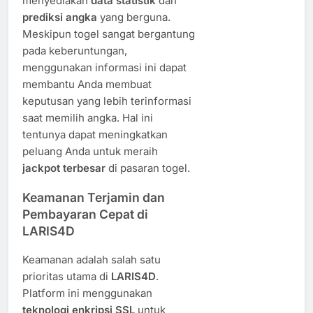
menyediakan
data statistik
dan
prediksi angka
yang berguna.
Meskipun togel sangat bergantung
pada keberuntungan,
menggunakan informasi ini dapat
membantu Anda membuat
keputusan yang lebih terinformasi
saat memilih angka. Hal ini
tentunya dapat meningkatkan
peluang Anda untuk meraih
jackpot terbesar
di pasaran togel.
Keamanan Terjamin dan
Pembayaran Cepat di
LARIS4D
Keamanan adalah salah satu
prioritas utama di
LARIS4D
.
Platform ini menggunakan
teknologi enkripsi SSL
untuk