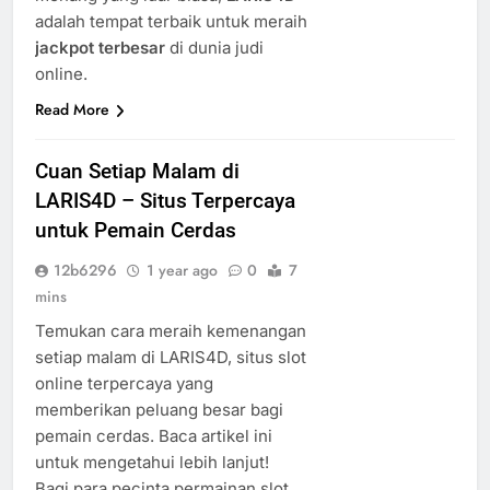
adalah tempat terbaik untuk meraih
jackpot terbesar
di dunia judi
online.
Read More
Cuan Setiap Malam di
LARIS4D – Situs Terpercaya
untuk Pemain Cerdas
12b6296
1 year ago
0
7
mins
Temukan cara meraih kemenangan
setiap malam di LARIS4D, situs slot
online terpercaya yang
memberikan peluang besar bagi
pemain cerdas. Baca artikel ini
untuk mengetahui lebih lanjut!
Bagi para pecinta permainan slot