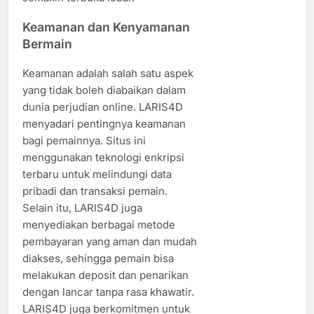
Keamanan dan Kenyamanan
Bermain
Keamanan adalah salah satu aspek
yang tidak boleh diabaikan dalam
dunia perjudian online. LARIS4D
menyadari pentingnya keamanan
bagi pemainnya. Situs ini
menggunakan teknologi enkripsi
terbaru untuk melindungi data
pribadi dan transaksi pemain.
Selain itu, LARIS4D juga
menyediakan berbagai metode
pembayaran yang aman dan mudah
diakses, sehingga pemain bisa
melakukan deposit dan penarikan
dengan lancar tanpa rasa khawatir.
LARIS4D juga berkomitmen untuk