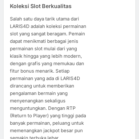
Koleksi Slot Berkualitas
Salah satu daya tarik utama dari
LARIS4D adalah koleksi permainan
slot yang sangat beragam. Pemain
dapat menikmati berbagai jenis
permainan slot mulai dari yang
klasik hingga yang lebih modern,
dengan grafis yang memukau dan
fitur bonus menarik. Setiap
permainan yang ada di LARIS4D
dirancang untuk memberikan
pengalaman bermain yang
menyenangkan sekaligus
menguntungkan. Dengan RTP
(Return to Player) yang tinggi pada
banyak permainan, peluang untuk
memenangkan jackpot besar pun
semakin terbuka lebar.