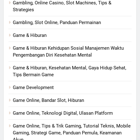
Gambling, Online Casino, Slot Machines, Tips &
Strategies
Gambling, Slot Online, Panduan Permainan
Game & Hiburan
Game & Hiburan Kehidupan Sosial Manajemen Waktu
Pengembangan Diri Kesehatan Mental
Game & Hiburan, Kesehatan Mental, Gaya Hidup Sehat,
Tips Bermain Game
Game Development
Game Online, Bandar Slot, Hiburan
Game Online, Teknologi Digital, Ulasan Platform
Game Online, Tips & Trik Gaming, Tutorial Teknis, Mobile
Gaming, Strategi Game, Panduan Pemula, Keamanan
Akun