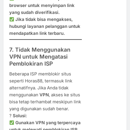
browser untuk menyimpan link
yang sudah diverifikasi.
Jika tidak bisa mengakses,
hubungi layanan pelanggan untuk
mendapatkan link terbaru.
7. Tidak Menggunakan
VPN untuk Mengatasi
Pemblokiran ISP
Beberapa ISP memblokir situs
seperti Horas88, termasuk link
alternatifnya. Jika Anda tidak
menggunakan
VPN
, akses ke situs
bisa tetap terhambat meskipun link
yang digunakan sudah benar.
?
Solusi:
Gunakan VPN yang terpercaya
untuk melewati pemblokiran ISP.