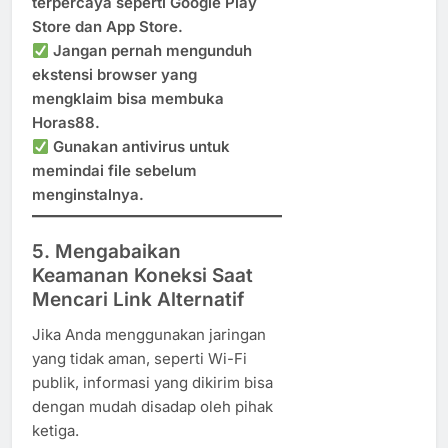
terpercaya seperti Google Play
Store dan App Store.
Jangan pernah mengunduh
ekstensi browser yang
mengklaim bisa membuka
Horas88.
Gunakan antivirus untuk
memindai file sebelum
menginstalnya.
5. Mengabaikan
Keamanan Koneksi Saat
Mencari Link Alternatif
Jika Anda menggunakan jaringan
yang tidak aman, seperti Wi-Fi
publik, informasi yang dikirim bisa
dengan mudah disadap oleh pihak
ketiga.