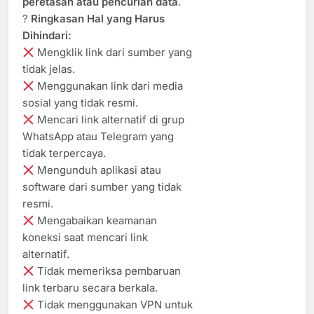
peretasan atau pencurian data
.
?
Ringkasan Hal yang Harus
Dihindari:
Mengklik link dari sumber yang
tidak jelas.
Menggunakan link dari media
sosial yang tidak resmi.
Mencari link alternatif di grup
WhatsApp atau Telegram yang
tidak terpercaya.
Mengunduh aplikasi atau
software dari sumber yang tidak
resmi.
Mengabaikan keamanan
koneksi saat mencari link
alternatif.
Tidak memeriksa pembaruan
link terbaru secara berkala.
Tidak menggunakan VPN untuk