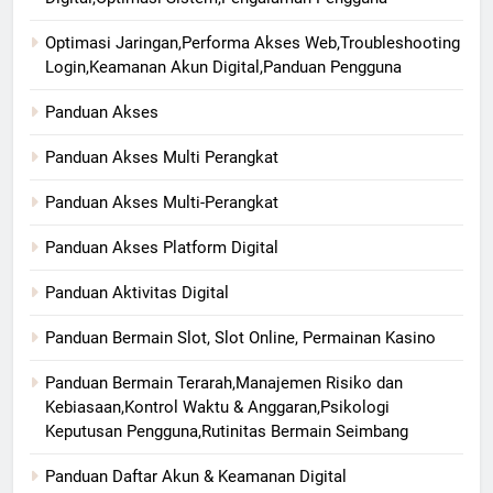
Optimasi Jaringan,Performa Akses Web,Troubleshooting
Login,Keamanan Akun Digital,Panduan Pengguna
Panduan Akses
Panduan Akses Multi Perangkat
Panduan Akses Multi-Perangkat
Panduan Akses Platform Digital
Panduan Aktivitas Digital
Panduan Bermain Slot, Slot Online, Permainan Kasino
Panduan Bermain Terarah,Manajemen Risiko dan
Kebiasaan,Kontrol Waktu & Anggaran,Psikologi
Keputusan Pengguna,Rutinitas Bermain Seimbang
Panduan Daftar Akun & Keamanan Digital