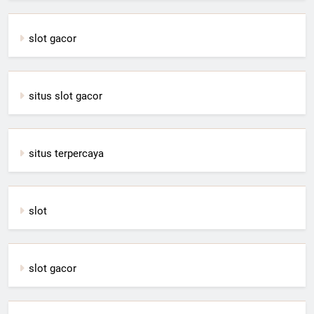
slot gacor
situs slot gacor
situs terpercaya
slot
slot gacor