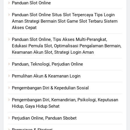
Panduan Slot Online
Panduan Slot Online Situs Slot Terpercaya Tips Login
Aman Strategi Bermain Slot Game Slot Terbaru Sistem
Akses Cepat
Panduan Slot Online, Tips Akses Multi-Perangkat,
Edukasi Pemula Slot, Optimalisasi Pengalaman Bermain,
Keamanan Akun Slot, Strategi Login Aman
Panduan, Teknologi, Perjudian Online
Pemulihan Akun & Keamanan Login
Pengembangan Diri & Kepedulian Sosial
Pengembangan Diri, Kemandirian, Psikologi, Keputusan
Hidup, Gaya Hidup Sehat
Perjudian Online, Panduan Sbobet