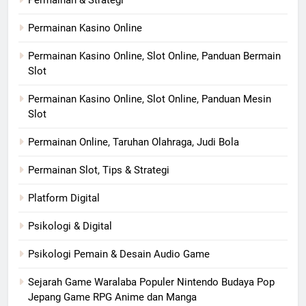
Permainan & Strategi
Permainan Kasino Online
Permainan Kasino Online, Slot Online, Panduan Bermain
Slot
Permainan Kasino Online, Slot Online, Panduan Mesin
Slot
Permainan Online, Taruhan Olahraga, Judi Bola
Permainan Slot, Tips & Strategi
Platform Digital
Psikologi & Digital
Psikologi Pemain & Desain Audio Game
Sejarah Game Waralaba Populer Nintendo Budaya Pop
Jepang Game RPG Anime dan Manga