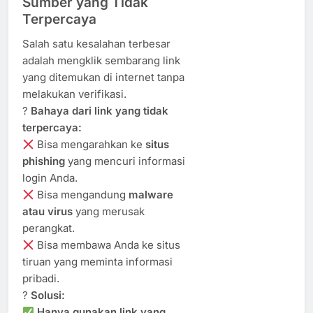
Sumber yang Tidak
Terpercaya
Salah satu kesalahan terbesar
adalah mengklik sembarang link
yang ditemukan di internet tanpa
melakukan verifikasi.
?
Bahaya dari link yang tidak
terpercaya:
Bisa mengarahkan ke
situs
phishing
yang mencuri informasi
login Anda.
Bisa mengandung
malware
atau virus
yang merusak
perangkat.
Bisa membawa Anda ke situs
tiruan yang meminta informasi
pribadi.
?
Solusi:
Hanya gunakan link yang