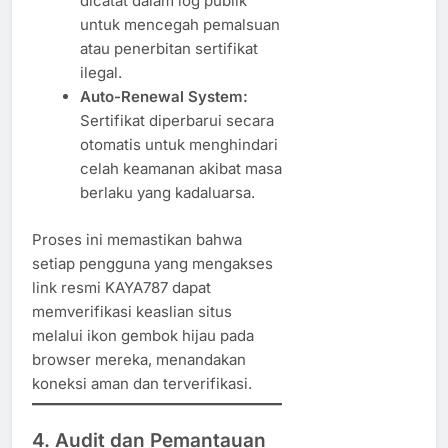
dicatat dalam log publik
untuk mencegah pemalsuan
atau penerbitan sertifikat
ilegal.
Auto-Renewal System:
Sertifikat diperbarui secara
otomatis untuk menghindari
celah keamanan akibat masa
berlaku yang kadaluarsa.
Proses ini memastikan bahwa
setiap pengguna yang mengakses
link resmi KAYA787 dapat
memverifikasi keaslian situs
melalui ikon gembok hijau pada
browser mereka, menandakan
koneksi aman dan terverifikasi.
4. Audit dan Pemantauan