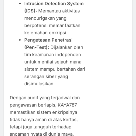
Intrusion Detection System
(IDS):
Memantau aktivitas
mencurigakan yang
berpotensi memanfaatkan
kelemahan enkripsi.
Pengetesan Penetrasi
(Pen-Test):
Dijalankan oleh
tim keamanan independen
untuk menilai sejauh mana
sistem mampu bertahan dari
serangan siber yang
disimulasikan.
Dengan audit yang terjadwal dan
pengawasan berlapis, KAYA787
memastikan sistem enkripsinya
tidak hanya aman di atas kertas,
tetapi juga tangguh terhadap
ancaman nyata di dunia maya.