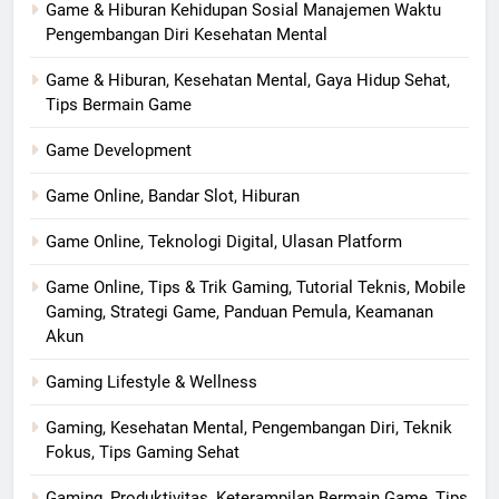
Game & Hiburan Kehidupan Sosial Manajemen Waktu
Pengembangan Diri Kesehatan Mental
Game & Hiburan, Kesehatan Mental, Gaya Hidup Sehat,
Tips Bermain Game
Game Development
Game Online, Bandar Slot, Hiburan
Game Online, Teknologi Digital, Ulasan Platform
Game Online, Tips & Trik Gaming, Tutorial Teknis, Mobile
Gaming, Strategi Game, Panduan Pemula, Keamanan
Akun
Gaming Lifestyle & Wellness
Gaming, Kesehatan Mental, Pengembangan Diri, Teknik
Fokus, Tips Gaming Sehat
Gaming, Produktivitas, Keterampilan Bermain Game, Tips