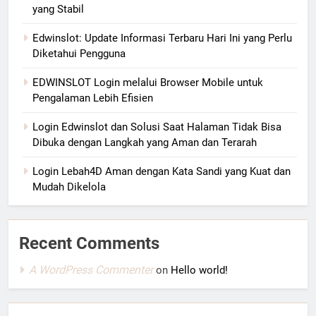
yang Stabil
Edwinslot: Update Informasi Terbaru Hari Ini yang Perlu
Diketahui Pengguna
EDWINSLOT Login melalui Browser Mobile untuk
Pengalaman Lebih Efisien
Login Edwinslot dan Solusi Saat Halaman Tidak Bisa
Dibuka dengan Langkah yang Aman dan Terarah
Login Lebah4D Aman dengan Kata Sandi yang Kuat dan
Mudah Dikelola
Recent Comments
A WordPress Commenter
on
Hello world!