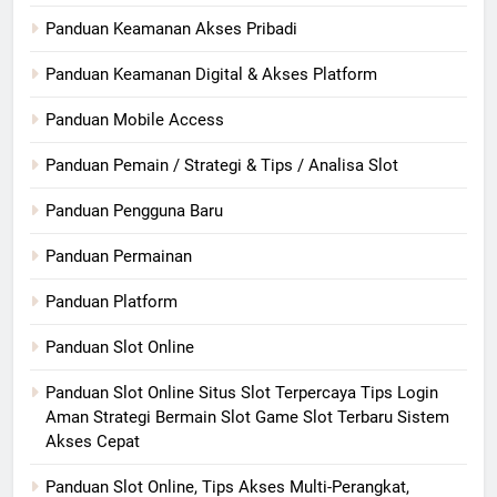
Panduan Keamanan Akses Pribadi
Panduan Keamanan Digital & Akses Platform
Panduan Mobile Access
Panduan Pemain / Strategi & Tips / Analisa Slot
Panduan Pengguna Baru
Panduan Permainan
Panduan Platform
Panduan Slot Online
Panduan Slot Online Situs Slot Terpercaya Tips Login
Aman Strategi Bermain Slot Game Slot Terbaru Sistem
Akses Cepat
Panduan Slot Online, Tips Akses Multi-Perangkat,