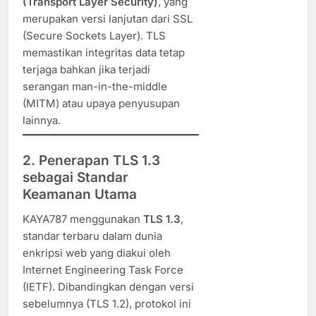
(Transport Layer Security)
, yang
merupakan versi lanjutan dari SSL
(Secure Sockets Layer). TLS
memastikan integritas data tetap
terjaga bahkan jika terjadi
serangan man-in-the-middle
(MITM) atau upaya penyusupan
lainnya.
2. Penerapan TLS 1.3
sebagai Standar
Keamanan Utama
KAYA787 menggunakan
TLS 1.3
,
standar terbaru dalam dunia
enkripsi web yang diakui oleh
Internet Engineering Task Force
(IETF). Dibandingkan dengan versi
sebelumnya (TLS 1.2), protokol ini