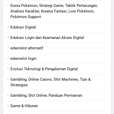
Dunia Pokémon, Strategi Game, Taktik Pertarungan,
Analisis Karakter, Kreatur Fantasi, Lore Pokémon,
Pokémon Support
Edukasi Digital
Edukasi Login dan Keamanan Akses Digital
edwinslot alternatif
edwinslot login
Evolusi Teknologi & Pengalaman Digital
Gambling, Online Casino, Slot Machines, Tips &
Strategies
Gambling, Slot Online, Panduan Permainan
Game & Hiburan