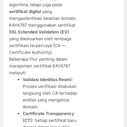
algoritma, tetapi juga pada
sertifikat digital
yang
mengautentikasi keaslian domain.
KAYA787 menggunakan sertifikat
SSL Extended Validation (EV)
yang dikeluarkan oleh lembaga
sertifikasi terpercaya (CA —
Certificate Authority).
Beberapa fitur penting dalam
manajemen sertifikat KAYA787
meliputi:
Validasi Identitas Resmi:
Proses verifikasi dilakukan
langsung oleh CA terhadap
entitas yang mengelola
domain.
Certificate Transparency
(CT):
Setiap sertifikat baru