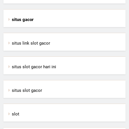
situs gacor
situs link slot gacor
situs slot gacor hari ini
situs slot gacor
slot