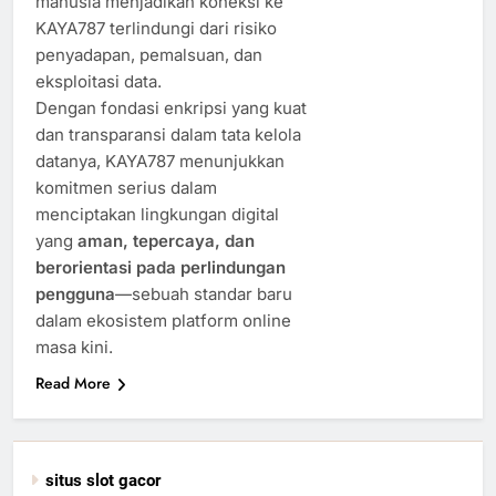
manusia menjadikan koneksi ke
KAYA787 terlindungi dari risiko
penyadapan, pemalsuan, dan
eksploitasi data.
Dengan fondasi enkripsi yang kuat
dan transparansi dalam tata kelola
datanya, KAYA787 menunjukkan
komitmen serius dalam
menciptakan lingkungan digital
yang
aman, tepercaya, dan
berorientasi pada perlindungan
pengguna
—sebuah standar baru
dalam ekosistem platform online
masa kini.
Read More
situs slot gacor