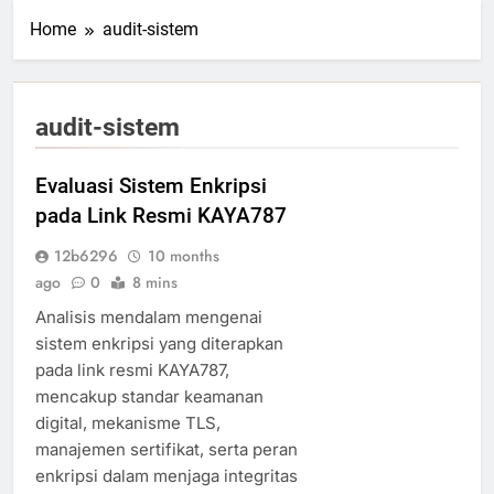
Home
audit-sistem
audit-sistem
Evaluasi Sistem Enkripsi
pada Link Resmi KAYA787
12b6296
10 months
ago
0
8 mins
Analisis mendalam mengenai
sistem enkripsi yang diterapkan
pada link resmi KAYA787,
mencakup standar keamanan
digital, mekanisme TLS,
manajemen sertifikat, serta peran
enkripsi dalam menjaga integritas