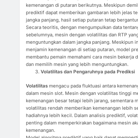
kemenangan di putaran berikutnya. Meskipun demi
prediktif dapat memberikan gambaran lebih jelas t
jangka panjang, hasil setiap putaran tetap bergant
Secara teoritis, dengan mengumpulkan data tentan
sebelumnya, mesin dengan volatilitas dan RTP yang 
menguntungkan dalam jangka panjang. Meskipun ini
menjamin kemenangan di setiap putaran, model pred
membantu pemain memahami cara mesin bekerja d
dan memilih mesin yang lebih menguntungkan.
Volatilitas dan Pengaruhnya pada Prediksi
Volatilitas
mengacu pada fluktuasi antara kemenang
dalam mesin slot. Mesin dengan volatilitas tinggi 
kemenangan besar tetapi lebih jarang, sementara 
volatilitas rendah memberikan kemenangan lebih s
hadiahnya lebih kecil. Dalam analisis prediktif, vola
penting dalam memperkirakan bagaimana mesin a
kemenangan.
Model algoritma prediktif yang baik dapat mempert