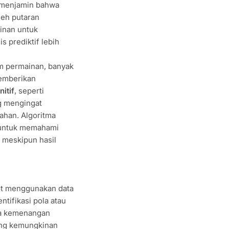
i menjamin bahwa
leh putaran
inan untuk
 prediktif lebih
m permainan, banyak
memberikan
nitif
, seperti
g mengingat
ahan. Algoritma
s untuk memahami
 meskipun hasil
ot menggunakan data
tifikasi pola atau
la kemenangan
ang kemungkinan