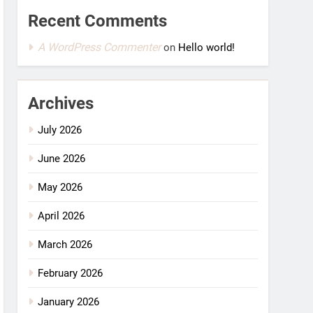
Recent Comments
A WordPress Commenter
on
Hello world!
Archives
July 2026
June 2026
May 2026
April 2026
March 2026
February 2026
January 2026