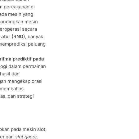
am percakapan di
pada mesin yang
bandingkan mesin
beroperasi secara
ator (RNG)
, banyak
memprediksi peluang
ritma prediktif pada
logi dalam permainan
hasil dan
gan mengeksplorasi
an membahas
s, dan strategi
pkan pada mesin slot,
 dengan
slot gacor
.