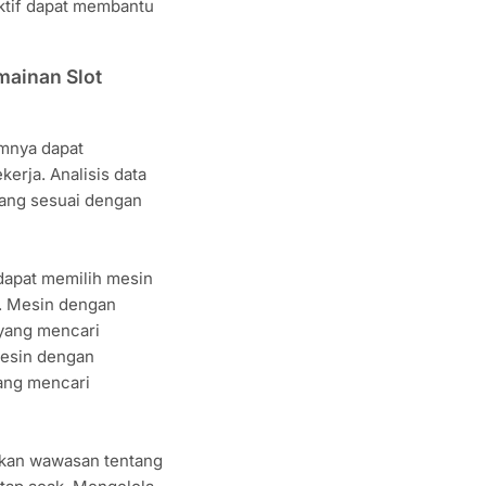
ktif dapat membantu
mainan Slot
mnya dapat
rja. Analisis data
ang sesuai dengan
dapat memilih mesin
. Mesin dengan
 yang mencari
mesin dengan
yang mencari
ikan wawasan tentang