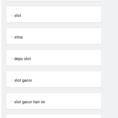
slot
situs
depo slot
slot gacor
slot gacor hari ini