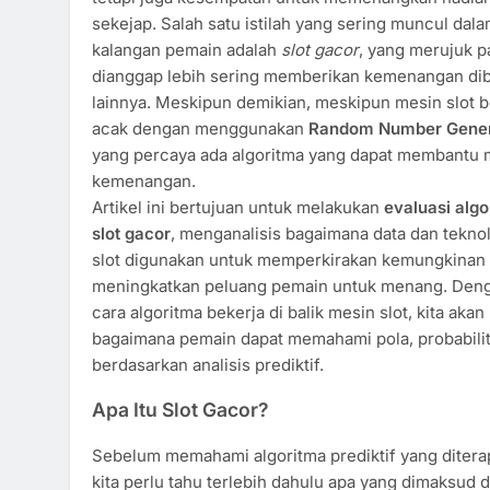
sekejap. Salah satu istilah yang sering muncul dal
kalangan pemain adalah
slot gacor
, yang merujuk 
dianggap lebih sering memberikan kemenangan di
lainnya. Meskipun demikian, meskipun mesin slot 
acak dengan menggunakan
Random Number Gener
yang percaya ada algoritma yang dapat membantu 
kemenangan.
Artikel ini bertujuan untuk melakukan
evaluasi algo
slot gacor
, menganalisis bagaimana data dan tekno
slot digunakan untuk memperkirakan kemungkinan 
meningkatkan peluang pemain untuk menang. Den
cara algoritma bekerja di balik mesin slot, kita ak
bagaimana pemain dapat memahami pola, probabilita
berdasarkan analisis prediktif.
Apa Itu Slot Gacor?
Sebelum memahami algoritma prediktif yang ditera
kita perlu tahu terlebih dahulu apa yang dimaksud