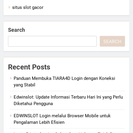
situs slot gacor
Search
SEARCH
Recent Posts
Panduan Membuka TIARA4D Login dengan Koneksi
yang Stabil
Edwinslot: Update Informasi Terbaru Hari Ini yang Perlu
Diketahui Pengguna
EDWINSLOT Login melalui Browser Mobile untuk
Pengalaman Lebih Efisien