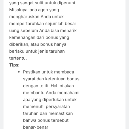
yang sangat sulit untuk dipenuhi.
Misalnya, ada agen yang
mengharuskan Anda untuk
mempertaruhkan sejumlah besar
uang sebelum Anda bisa menarik
kemenangan dari bonus yang
diberikan, atau bonus hanya
berlaku untuk jenis taruhan
tertentu.
Tips:
Pastikan untuk membaca
syarat dan ketentuan bonus
dengan teliti. Hal ini akan
membantu Anda memahami
apa yang diperlukan untuk
memenuhi persyaratan
taruhan dan memastikan
bahwa bonus tersebut
benar-benar