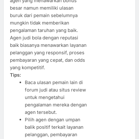
agen yang menawarkan bonus
besar namun memiliki ulasan
buruk dari pemain sebelumnya
mungkin tidak memberikan
pengalaman taruhan yang baik.
Agen judi bola dengan reputasi
baik biasanya menawarkan layanan
pelanggan yang responsif, proses
pembayaran yang cepat, dan odds
yang kompetitif.
Tips:
Baca ulasan pemain lain di
forum judi atau situs review
untuk mengetahui
pengalaman mereka dengan
agen tersebut.
Pilih agen dengan umpan
balik positif terkait layanan
pelanggan, pembayaran