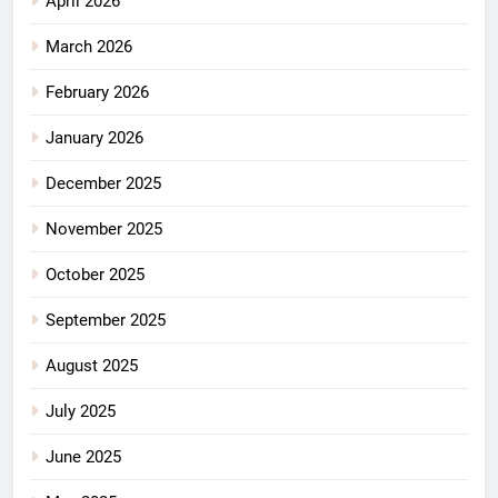
April 2026
March 2026
February 2026
January 2026
December 2025
November 2025
October 2025
September 2025
August 2025
July 2025
June 2025