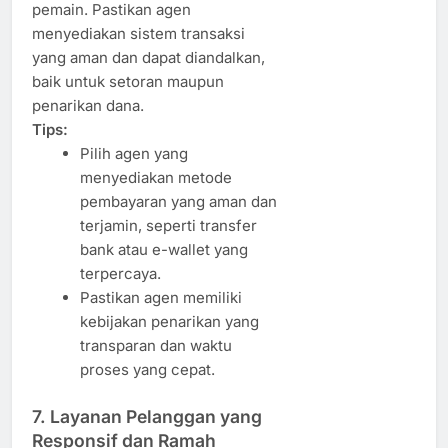
pemain. Pastikan agen
menyediakan sistem transaksi
yang aman dan dapat diandalkan,
baik untuk setoran maupun
penarikan dana.
Tips:
Pilih agen yang
menyediakan metode
pembayaran yang aman dan
terjamin, seperti transfer
bank atau e-wallet yang
terpercaya.
Pastikan agen memiliki
kebijakan penarikan yang
transparan dan waktu
proses yang cepat.
7. Layanan Pelanggan yang
Responsif dan Ramah