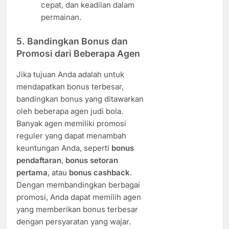
cepat, dan keadilan dalam
permainan.
5. Bandingkan Bonus dan
Promosi dari Beberapa Agen
Jika tujuan Anda adalah untuk
mendapatkan bonus terbesar,
bandingkan bonus yang ditawarkan
oleh beberapa agen judi bola.
Banyak agen memiliki promosi
reguler yang dapat menambah
keuntungan Anda, seperti
bonus
pendaftaran
,
bonus setoran
pertama
, atau
bonus cashback
.
Dengan membandingkan berbagai
promosi, Anda dapat memilih agen
yang memberikan bonus terbesar
dengan persyaratan yang wajar.