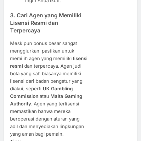
ingin Anda ikuti.
3. Cari Agen yang Memiliki
Lisensi Resmi dan
Terpercaya
Meskipun bonus besar sangat
menggiurkan, pastikan untuk
memilih agen yang memiliki
lisensi
resmi
dan terpercaya. Agen judi
bola yang sah biasanya memiliki
lisensi dari badan pengatur yang
diakui, seperti
UK Gambling
Commission
atau
Malta Gaming
Authority
. Agen yang terlisensi
memastikan bahwa mereka
beroperasi dengan aturan yang
adil dan menyediakan lingkungan
yang aman bagi pemain.