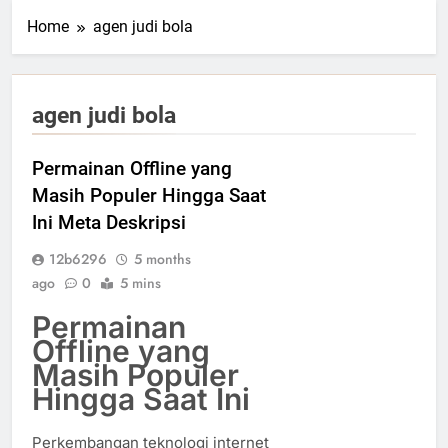
Home
agen judi bola
agen judi bola
Permainan Offline yang
Masih Populer Hingga Saat
Ini Meta Deskripsi
12b6296
5 months
ago
0
5 mins
Permainan
Offline yang
Masih Populer
Hingga Saat Ini
Perkembangan teknologi internet