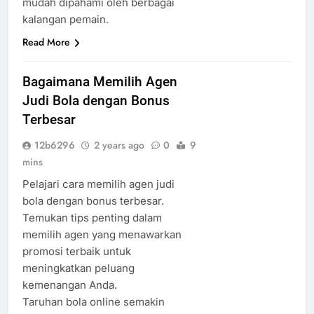
mudah dipahami oleh berbagai
kalangan pemain.
Read More
Bagaimana Memilih Agen
Judi Bola dengan Bonus
Terbesar
12b6296
2 years ago
0
9
mins
Pelajari cara memilih agen judi
bola dengan bonus terbesar.
Temukan tips penting dalam
memilih agen yang menawarkan
promosi terbaik untuk
meningkatkan peluang
kemenangan Anda.
Taruhan bola online semakin