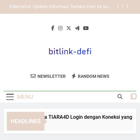
Skip
EDWINSLOT Login melalui Browser Mobile untuk
to
Pengalaman Lebih Efisien
content
Login Edwinslot dan Solusi Saat Halaman Tidak
Bisa Dibuka dengan Langkah yang Aman dan
Terarah
Panduan Membuka TIARA4D Login dengan
Koneksi yang Stabil
Edwinslot: Update Informasi Terbaru Hari Ini yang
Perlu Diketahui Pengguna
EDWINSLOT Login melalui Browser Mobile untuk
Pengalaman Lebih Efisien
Bitlink Defi
Dapatkan Informasi Terbaru Seputar Dunia
Login Edwinslot dan Solusi Saat Halaman Tidak
NEWSLETTER
RANDOM NEWS
Bisa Dibuka dengan Langkah yang Aman dan
DeFi Di Bitlink Defi.
Terarah
MENU
anduan Membuka TIARA4D Login dengan Koneksi yang Stabil
HEADLINES
 Weeks Ago