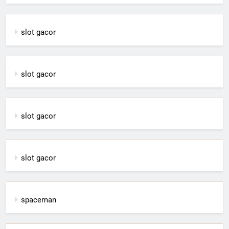
slot gacor
slot gacor
slot gacor
slot gacor
spaceman