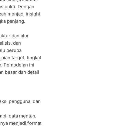
s bukti. Dengan
bah menjadi insight
ka panjang.
ktur dan alur
lisis, dan
alu berupa
ian target, tingkat
r. Pemodelan ini
n besar dan detail
eraksi pengguna, dan
il data mentah,
nya menjadi format