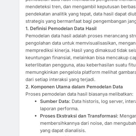
mendeteksi tren, dan mengambil keputusan berbasi
pendekatan analitik yang tepat, data hasil dapat diu
strategis yang bermanfaat bagi pengembangan jang
1. Definisi Pemodelan Data Hasil
Pemodelan data hasil adalah proses merancang stru
pengolahan data untuk memvisualisasikan, mengana
memprediksi kinerja. Hasil yang dimaksud tidak sel
keuntungan finansial, melainkan bisa mencakup capa
keterlibatan pengguna, atau keberhasilan suatu fitu
memungkinkan pengelola platform melihat gambara
dari setiap interaksi yang terjadi.
2. Komponen Utama dalam Pemodelan Data
Proses pemodelan data hasil biasanya melibatkan:
Sumber Data:
Data historis, log server, int
laporan performa.
Proses Ekstraksi dan Transformasi:
Mengamb
membersihkannya dari noise, dan mengubah
yang dapat dianalisis.