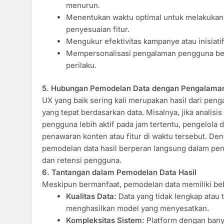
menurun.
Menentukan waktu optimal untuk melakukan
penyesuaian fitur.
Mengukur efektivitas kampanye atau inisiatif
Mempersonalisasi pengalaman pengguna be
perilaku.
5. Hubungan Pemodelan Data dengan Pengalama
UX yang baik sering kali merupakan hasil dari pen
yang tepat berdasarkan data. Misalnya, jika analis
pengguna lebih aktif pada jam tertentu, pengelola
penawaran konten atau fitur di waktu tersebut. De
pemodelan data hasil berperan langsung dalam pe
dan retensi pengguna.
6. Tantangan dalam Pemodelan Data Hasil
Meskipun bermanfaat, pemodelan data memiliki be
Kualitas Data:
Data yang tidak lengkap atau t
menghasilkan model yang menyesatkan.
Kompleksitas Sistem:
Platform dengan bany