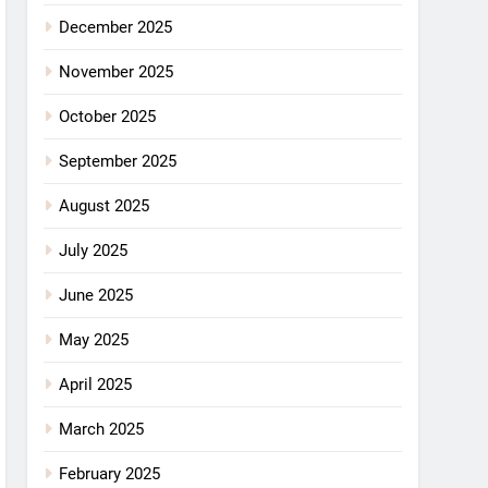
December 2025
November 2025
October 2025
September 2025
August 2025
July 2025
June 2025
May 2025
April 2025
March 2025
February 2025