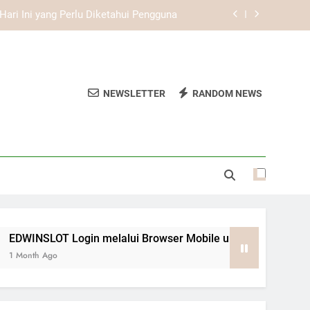
Hari Ini yang Perlu Diketahui Pengguna
obile untuk Pengalaman Lebih Efisien
dengan Langkah yang Aman dan Terarah
NEWSLETTER
RANDOM NEWS
4D Login dengan Koneksi yang Stabil
Hari Ini yang Perlu Diketahui Pengguna
obile untuk Pengalaman Lebih Efisien
dengan Langkah yang Aman dan Terarah
 Login melalui Browser Mobile untuk Pengalaman Lebih Efisi