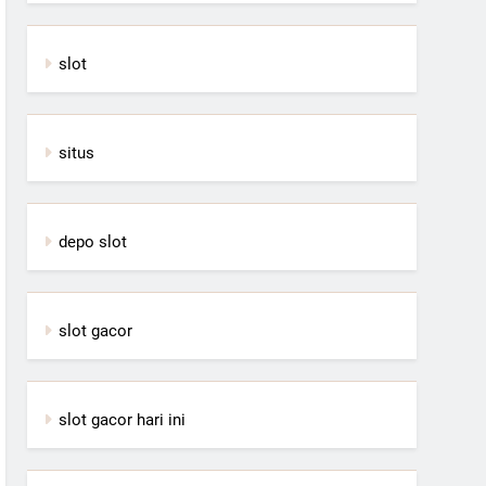
slot
situs
depo slot
slot gacor
slot gacor hari ini