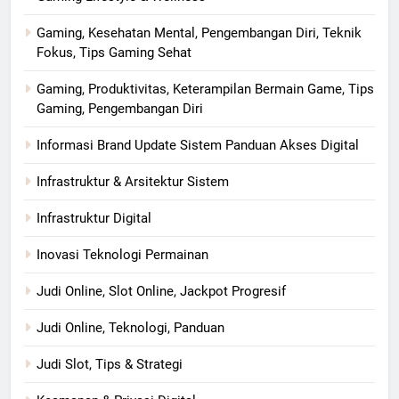
Gaming, Kesehatan Mental, Pengembangan Diri, Teknik
Fokus, Tips Gaming Sehat
Gaming, Produktivitas, Keterampilan Bermain Game, Tips
Gaming, Pengembangan Diri
Informasi Brand Update Sistem Panduan Akses Digital
Infrastruktur & Arsitektur Sistem
Infrastruktur Digital
Inovasi Teknologi Permainan
Judi Online, Slot Online, Jackpot Progresif
Judi Online, Teknologi, Panduan
Judi Slot, Tips & Strategi