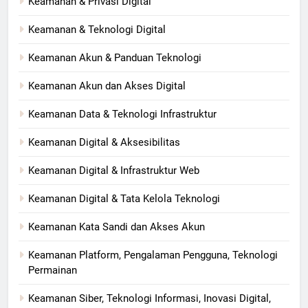
Keamanan & Privasi Digital
Keamanan & Teknologi Digital
Keamanan Akun & Panduan Teknologi
Keamanan Akun dan Akses Digital
Keamanan Data & Teknologi Infrastruktur
Keamanan Digital & Aksesibilitas
Keamanan Digital & Infrastruktur Web
Keamanan Digital & Tata Kelola Teknologi
Keamanan Kata Sandi dan Akses Akun
Keamanan Platform, Pengalaman Pengguna, Teknologi
Permainan
Keamanan Siber, Teknologi Informasi, Inovasi Digital,