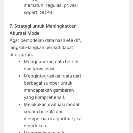
mematuhi regulasi privasi
seperti GDPR.
7. Strategi untuk Meningkatkan
Akurasi Model
Agar pemodelan data hasil efektif,
langkah-langkah berikut dapat
diterapkan:
Menggunakan data bersih
dan tervalidasi.
Mengintegrasikan data dari
berbagai sumber untuk
mendapatkan gambaran
yang komprehensif.
Melakukan evaluasi model
secara berkala dan
memperbarui algoritme jika
diperlukan.
Menerapkan teknik