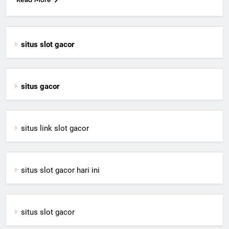
situs slot gacor
situs gacor
situs link slot gacor
situs slot gacor hari ini
situs slot gacor