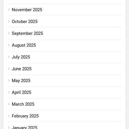
November 2025
October 2025
September 2025
August 2025
July 2025
June 2025
May 2025
April 2025
March 2025
February 2025
January 2025