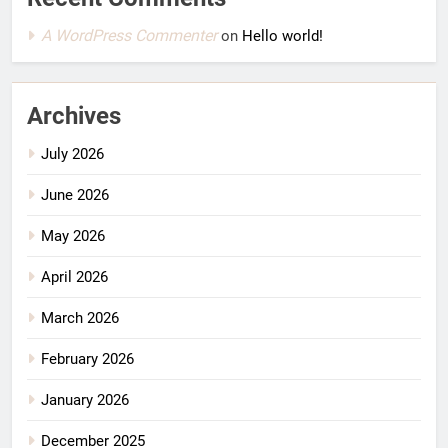
A WordPress Commenter
on
Hello world!
Archives
July 2026
June 2026
May 2026
April 2026
March 2026
February 2026
January 2026
December 2025