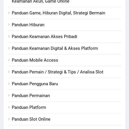
Keamanan Akun, Game Online
Panduan Game, Hiburan Digital, Strategi Bermain
Panduan Hiburan
Panduan Keamanan Akses Pribadi
Panduan Keamanan Digital & Akses Platform
Panduan Mobile Access
Panduan Pemain / Strategi & Tips / Analisa Slot
Panduan Pengguna Baru
Panduan Permainan
Panduan Platform
Panduan Slot Online