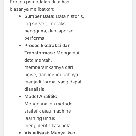
Proses pemodelan data hasil
biasanya melibatkan:
Sumber Data:
Data historis,
log server, interaksi
pengguna, dan laporan
performa.
Proses Ekstraksi dan
Transformasi:
Mengambil
data mentah,
membersihkannya dari
noise, dan mengubahnya
menjadi format yang dapat
dianalisis.
Model Analitik:
Menggunakan metode
statistik atau machine
learning untuk
mengidentifikasi pola.
Visualisasi:
Menyajikan