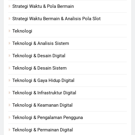
Strategi Waktu & Pola Bermain
Strategi Waktu Bermain & Analisis Pola Slot
Teknologi
Teknologi & Analisis Sistem
Teknologi & Desain Digital
Teknologi & Desain Sistem
Teknologi & Gaya Hidup Digital
Teknologi & Infrastruktur Digital
Teknologi & Keamanan Digital
Teknologi & Pengalaman Pengguna
Teknologi & Permainan Digital