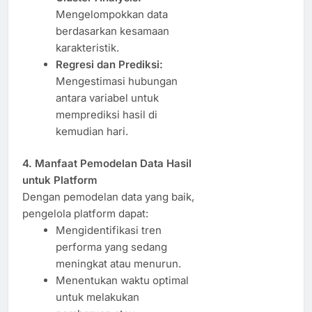
Mengelompokkan data
berdasarkan kesamaan
karakteristik.
Regresi dan Prediksi:
Mengestimasi hubungan
antara variabel untuk
memprediksi hasil di
kemudian hari.
4. Manfaat Pemodelan Data Hasil
untuk Platform
Dengan pemodelan data yang baik,
pengelola platform dapat:
Mengidentifikasi tren
performa yang sedang
meningkat atau menurun.
Menentukan waktu optimal
untuk melakukan