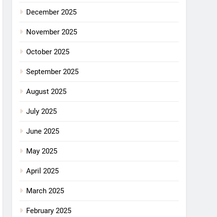
December 2025
November 2025
October 2025
September 2025
August 2025
July 2025
June 2025
May 2025
April 2025
March 2025
February 2025