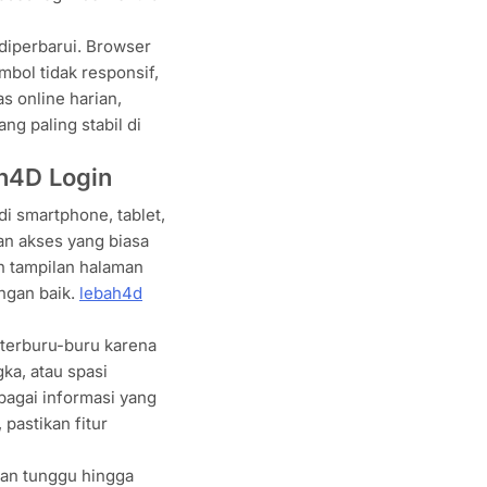
 diperbarui. Browser
mbol tidak responsif,
s online harian,
g paling stabil di
h4D Login
i smartphone, tablet,
an akses yang biasa
n tampilan halaman
engan baik.
lebah4d
 terburu-buru karena
gka, atau spasi
agai informasi yang
pastikan fitur
dan tunggu hingga