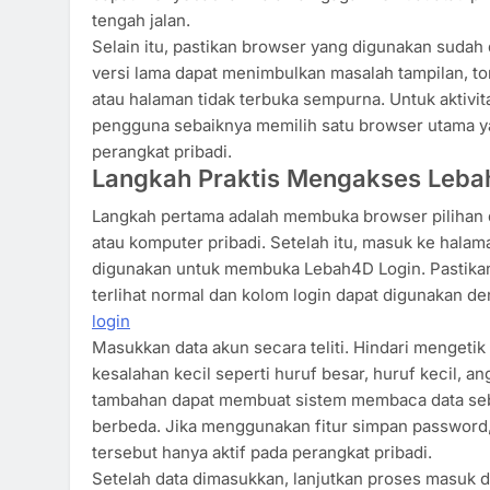
tengah jalan.
Selain itu, pastikan browser yang digunakan sudah
versi lama dapat menimbulkan masalah tampilan, to
atau halaman tidak terbuka sempurna. Untuk aktivita
pengguna sebaiknya memilih satu browser utama yan
perangkat pribadi.
Langkah Praktis Mengakses Leba
Langkah pertama adalah membuka browser pilihan d
atau komputer pribadi. Setelah itu, masuk ke halam
digunakan untuk membuka Lebah4D Login. Pastika
terlihat normal dan kolom login dapat digunakan d
login
Masukkan data akun secara teliti. Hindari mengetik
kesalahan kecil seperti huruf besar, huruf kecil, an
tambahan dapat membuat sistem membaca data seb
berbeda. Jika menggunakan fitur simpan password, 
tersebut hanya aktif pada perangkat pribadi.
Setelah data dimasukkan, lanjutkan proses masuk 