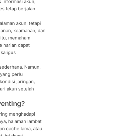
 informasi akun,
s tetap berjalan
alaman akun, tetapi
anan, keamanan, dan
 itu, memahami
e harian dapat
kaligus
t sederhana. Namun,
 yang perlu
kondisi jaringan,
ari akun setelah
enting?
ring menghadapi
nya, halaman lambat
pan cache lama, atau
ti ini dapat