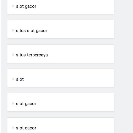
slot gacor
situs slot gacor
situs terpercaya
slot
slot gacor
slot gacor