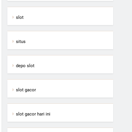
slot
situs
depo slot
slot gacor
slot gacor hari ini