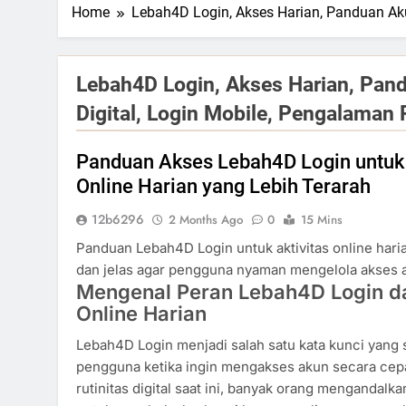
Home
Lebah4D Login, Akses Harian, Panduan Aku
Lebah4D Login, Akses Harian, Pand
Digital, Login Mobile, Pengalaman
Panduan Akses Lebah4D Login untuk 
Online Harian yang Lebih Terarah
12b6296
2 Months Ago
0
15 Mins
Panduan Lebah4D Login untuk aktivitas online haria
dan jelas agar pengguna nyaman mengelola akses ak
Mengenal Peran Lebah4D Login da
Online Harian
Lebah4D Login menjadi salah satu kata kunci yang s
pengguna ketika ingin mengakses akun secara cepa
rutinitas digital saat ini, banyak orang mengandalka