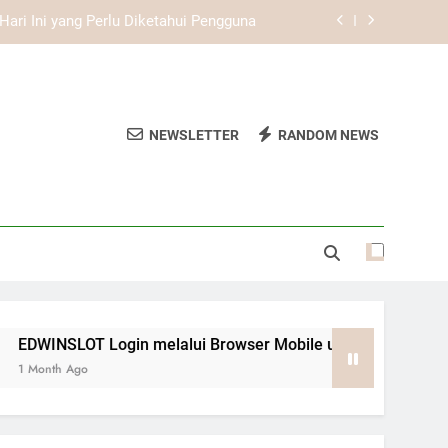
Hari Ini yang Perlu Diketahui Pengguna
obile untuk Pengalaman Lebih Efisien
dengan Langkah yang Aman dan Terarah
NEWSLETTER
RANDOM NEWS
4D Login dengan Koneksi yang Stabil
Hari Ini yang Perlu Diketahui Pengguna
obile untuk Pengalaman Lebih Efisien
dengan Langkah yang Aman dan Terarah
 Login melalui Browser Mobile untuk Pengalaman Lebih Efis