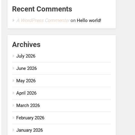
Recent Comments
A WordPress Commenter
on
Hello world!
Archives
July 2026
June 2026
May 2026
April 2026
March 2026
February 2026
January 2026