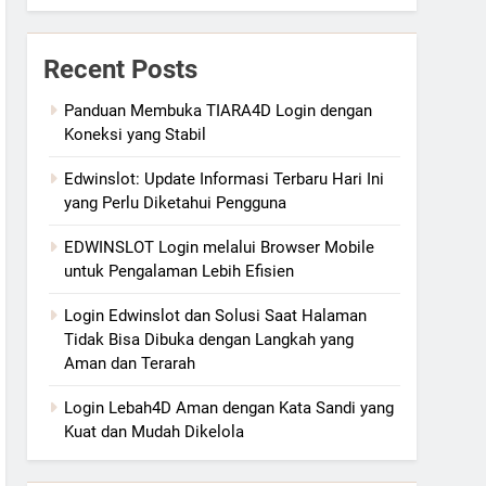
Recent Posts
Panduan Membuka TIARA4D Login dengan
Koneksi yang Stabil
Edwinslot: Update Informasi Terbaru Hari Ini
yang Perlu Diketahui Pengguna
EDWINSLOT Login melalui Browser Mobile
untuk Pengalaman Lebih Efisien
Login Edwinslot dan Solusi Saat Halaman
Tidak Bisa Dibuka dengan Langkah yang
Aman dan Terarah
Login Lebah4D Aman dengan Kata Sandi yang
Kuat dan Mudah Dikelola