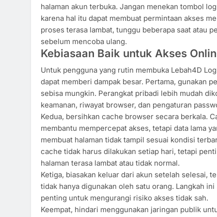
halaman akun terbuka. Jangan menekan tombol logi
karena hal itu dapat membuat permintaan akses menj
proses terasa lambat, tunggu beberapa saat atau p
sebelum mencoba ulang.
Kebiasaan Baik untuk Akses Onlin
Untuk pengguna yang rutin membuka Lebah4D Login
dapat memberi dampak besar. Pertama, gunakan pe
sebisa mungkin. Perangkat pribadi lebih mudah dikon
keamanan, riwayat browser, dan pengaturan passw
Kedua, bersihkan cache browser secara berkala.
membantu mempercepat akses, tetapi data lama y
membuat halaman tidak tampil sesuai kondisi terb
cache tidak harus dilakukan setiap hari, tetapi pent
halaman terasa lambat atau tidak normal.
Ketiga, biasakan keluar dari akun setelah selesai, t
tidak hanya digunakan oleh satu orang. Langkah ini
penting untuk mengurangi risiko akses tidak sah.
Keempat, hindari menggunakan jaringan publik unt