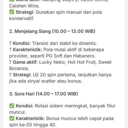
Caishen Wins.
Strategi:
Gunakan spin manual dan pola
konservatif.
2. Menjelang Siang (10.00 – 13.00 WIB)
?
Kondisi:
Transisi dari stabil ke dinamis.
?
Karakteristik:
Pola mulai aktif di beberapa
provider, seperti PG Soft dan Habanero.
?
Game aktif:
Lucky Neko, Hot Hot Fruit, Sweet
Bonanza.
?
Strategi:
Uji 20 spin pertama, lanjutkan hanya
jika ada sinyal scatter atau bonus.
3. Sore Hari (14.00 – 17.00 WIB)
Kondisi:
Rotasi sistem meningkat, banyak fitur
muncul.
Karakteristik:
Bonus muncul lebih cepat pada
spin ke-20 hingga 40.