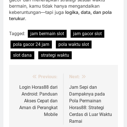
bermain, kamu tidak hanya mengandalkan
keberuntungan—tapi juga
logika, data, dan pola
terukur
.
Tagged:
jam bermain slot
jam gacor slot
pola gacor 24 jam
pola waktu slot
slot dana
strategi waktu
Previous:
Next:
Post
navigation
Login Horas88 dari
Jam Sepi dan
Android: Panduan
Dampaknya pada
Akses Cepat dan
Pola Permainan
Aman di Perangkat
Horas88: Strategi
Mobile
Cerdas di Luar Waktu
Ramai