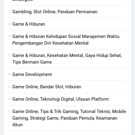
Gambling, Slot Online, Panduan Permainan
Game & Hiburan
Game & Hiburan Kehidupan Sosial Manajemen Waktu
Pengembangan Diri Kesehatan Mental
Game & Hiburan, Kesehatan Mental, Gaya Hidup Sehat,
Tips Bermain Game
Game Development
Game Online, Bandar Slot, Hiburan
Game Online, Teknologi Digital, Ulasan Platform
Game Online, Tips & Trik Gaming, Tutorial Teknis, Mobile
Gaming, Strategi Game, Panduan Pemula, Keamanan
Akun