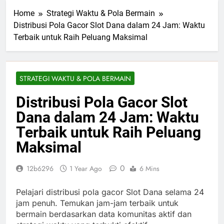
Home
Strategi Waktu & Pola Bermain
Distribusi Pola Gacor Slot Dana dalam 24 Jam: Waktu
Terbaik untuk Raih Peluang Maksimal
STRATEGI WAKTU & POLA BERMAIN
Distribusi Pola Gacor Slot
Dana dalam 24 Jam: Waktu
Terbaik untuk Raih Peluang
Maksimal
0
12b6296
1 Year Ago
6 Mins
Pelajari distribusi pola gacor Slot Dana selama 24
jam penuh. Temukan jam-jam terbaik untuk
bermain berdasarkan data komunitas aktif dan