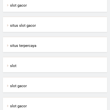
slot gacor
situs slot gacor
situs terpercaya
slot
slot gacor
slot gacor