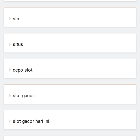
slot
situs
depo slot
slot gacor
slot gacor hari ini