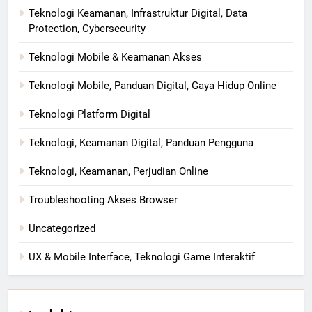
Teknologi Keamanan, Infrastruktur Digital, Data
Protection, Cybersecurity
Teknologi Mobile & Keamanan Akses
Teknologi Mobile, Panduan Digital, Gaya Hidup Online
Teknologi Platform Digital
Teknologi, Keamanan Digital, Panduan Pengguna
Teknologi, Keamanan, Perjudian Online
Troubleshooting Akses Browser
Uncategorized
UX & Mobile Interface, Teknologi Game Interaktif