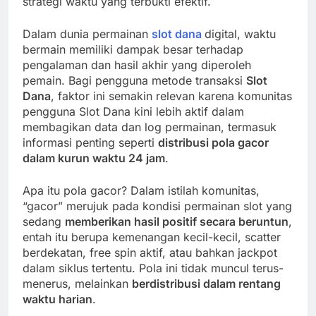
strategi waktu yang terbukti efektif.
Dalam dunia permainan
slot dana
digital, waktu
bermain memiliki dampak besar terhadap
pengalaman dan hasil akhir yang diperoleh
pemain. Bagi pengguna metode transaksi
Slot
Dana
, faktor ini semakin relevan karena komunitas
pengguna Slot Dana kini lebih aktif dalam
membagikan data dan log permainan, termasuk
informasi penting seperti
distribusi pola gacor
dalam kurun waktu 24 jam
.
Apa itu pola gacor? Dalam istilah komunitas,
“gacor” merujuk pada kondisi permainan slot yang
sedang
memberikan hasil positif secara beruntun
,
entah itu berupa kemenangan kecil-kecil, scatter
berdekatan, free spin aktif, atau bahkan jackpot
dalam siklus tertentu. Pola ini tidak muncul terus-
menerus, melainkan
berdistribusi dalam rentang
waktu harian
.