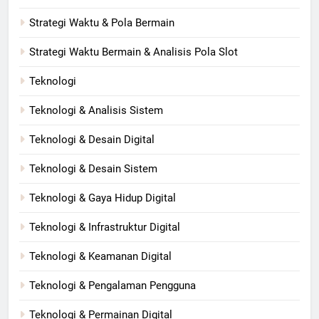
Strategi Waktu & Pola Bermain
Strategi Waktu Bermain & Analisis Pola Slot
Teknologi
Teknologi & Analisis Sistem
Teknologi & Desain Digital
Teknologi & Desain Sistem
Teknologi & Gaya Hidup Digital
Teknologi & Infrastruktur Digital
Teknologi & Keamanan Digital
Teknologi & Pengalaman Pengguna
Teknologi & Permainan Digital