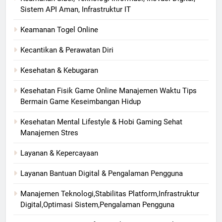
Sistem API Aman, Infrastruktur IT
Keamanan Togel Online
Kecantikan & Perawatan Diri
Kesehatan & Kebugaran
Kesehatan Fisik Game Online Manajemen Waktu Tips
Bermain Game Keseimbangan Hidup
Kesehatan Mental Lifestyle & Hobi Gaming Sehat
Manajemen Stres
Layanan & Kepercayaan
Layanan Bantuan Digital & Pengalaman Pengguna
Manajemen Teknologi,Stabilitas Platform,Infrastruktur
Digital,Optimasi Sistem,Pengalaman Pengguna