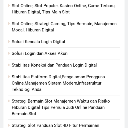
Slot Online, Slot Populer, Kasino Online, Game Terbaru,
Hiburan Digital, Tips Main Slot
Slot Online, Strategi Gaming, Tips Bermain, Manajemen
Modal, Hiburan Digital
Solusi Kendala Login Digital
Solusi Login dan Akses Akun
Stabilitas Koneksi dan Panduan Login Digital
Stabilitas Platform Digital,Pengalaman Pengguna
Online,Manajemen Sistem Modern,Infrastruktur
Teknologi Andal
Strategi Bermain Slot Manajemen Waktu dan Risiko
Hiburan Digital Tips Pemula Judi Online Panduan
Bermain Slot
Strategi Slot Panduan Slot 4D Fitur Permainan