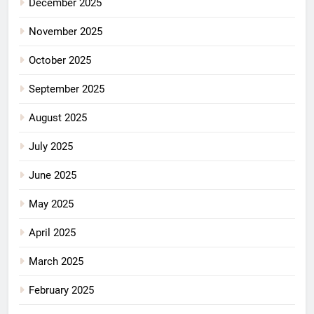
December 2025
November 2025
October 2025
September 2025
August 2025
July 2025
June 2025
May 2025
April 2025
March 2025
February 2025