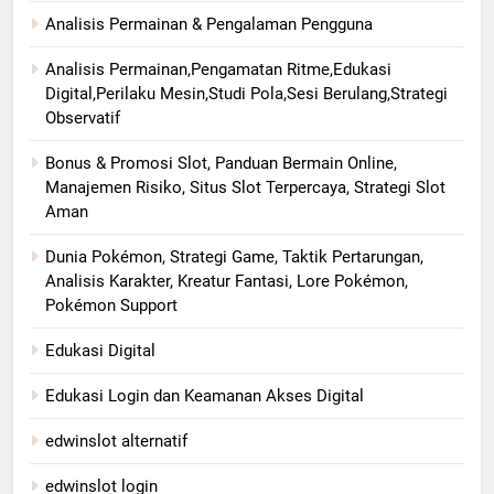
Analisis Permainan & Pengalaman Pengguna
Analisis Permainan,Pengamatan Ritme,Edukasi
Digital,Perilaku Mesin,Studi Pola,Sesi Berulang,Strategi
Observatif
Bonus & Promosi Slot, Panduan Bermain Online,
Manajemen Risiko, Situs Slot Terpercaya, Strategi Slot
Aman
Dunia Pokémon, Strategi Game, Taktik Pertarungan,
Analisis Karakter, Kreatur Fantasi, Lore Pokémon,
Pokémon Support
Edukasi Digital
Edukasi Login dan Keamanan Akses Digital
edwinslot alternatif
edwinslot login