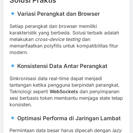
Solusi Praktis
Variasi Perangkat dan Browser
Setiap perangkat dan browser memiliki
karakteristik yang berbeda. Solusi terbaik adalah
melakukan
cross-device testing
dan
memanfaatkan polyfills untuk kompatibilitas fitur
modern.
Konsistensi Data Antar Perangkat
Sinkronisasi data real-time dapat menjadi
tantangan ketika pengguna berpindah perangkat.
Teknologi seperti
WebSockets
dan penyimpanan
sesi berbasis token membantu menjaga state tetap
konsisten.
Optimasi Performa di Jaringan Lambat
Permintaan data besar harus dipecah dengan
lazy