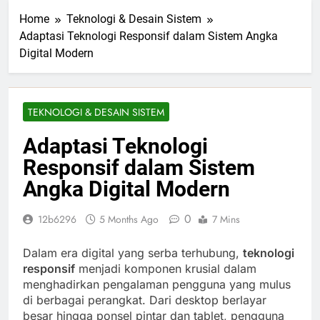
Home
Teknologi & Desain Sistem
Adaptasi Teknologi Responsif dalam Sistem Angka
Digital Modern
TEKNOLOGI & DESAIN SISTEM
Adaptasi Teknologi
Responsif dalam Sistem
Angka Digital Modern
0
12b6296
5 Months Ago
7 Mins
Dalam era digital yang serba terhubung,
teknologi
responsif
menjadi komponen krusial dalam
menghadirkan pengalaman pengguna yang mulus
di berbagai perangkat. Dari desktop berlayar
besar hingga ponsel pintar dan tablet, pengguna