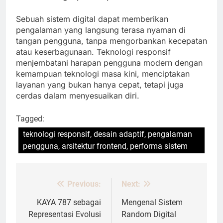
Sebuah sistem digital dapat memberikan
pengalaman yang langsung terasa nyaman di
tangan pengguna, tanpa mengorbankan kecepatan
atau keserbagunaan. Teknologi responsif
menjembatani harapan pengguna modern dengan
kemampuan teknologi masa kini, menciptakan
layanan yang bukan hanya cepat, tetapi juga
cerdas dalam menyesuaikan diri.
Tagged:
teknologi responsif, desain adaptif, pengalaman
pengguna, arsitektur frontend, performa sistem
Previous:
Next:
Post
navigation
KAYA 787 sebagai
Mengenal Sistem
Representasi Evolusi
Random Digital