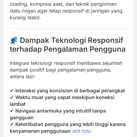
loading
, kompresi aset, dan teknik pengiriman
data ringan agar tetap responsif di jaringan yang
kurang stabil.
Dampak Teknologi Responsif
terhadap Pengalaman Pengguna
Integrasi teknologi responsif membawa sejumlah
dampak positif bagi pengalaman pengguna,
antara lain:
✔
Interaksi yang konsisten di berbagai perangkat
✔
Waktu muat yang cepat meskipun koneksi
lambat
✔
Navigasi antarmuka yang intuitif tanpa
gangguan
✔
Keterlibatan pengguna yang lebih tinggi karena
kenyamanan penggunaan
slot toto