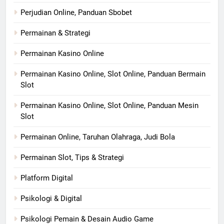
Perjudian Online, Panduan Sbobet
Permainan & Strategi
Permainan Kasino Online
Permainan Kasino Online, Slot Online, Panduan Bermain
Slot
Permainan Kasino Online, Slot Online, Panduan Mesin
Slot
Permainan Online, Taruhan Olahraga, Judi Bola
Permainan Slot, Tips & Strategi
Platform Digital
Psikologi & Digital
Psikologi Pemain & Desain Audio Game