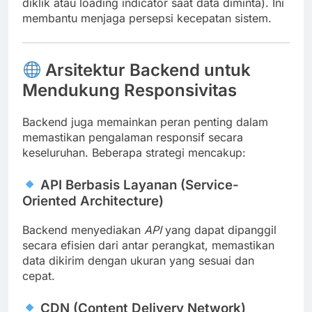
diklik atau loading indicator saat data diminta). Ini
membantu menjaga persepsi kecepatan sistem.
Arsitektur Backend untuk
Mendukung Responsivitas
Backend juga memainkan peran penting dalam
memastikan pengalaman responsif secara
keseluruhan. Beberapa strategi mencakup:
API Berbasis Layanan (Service-
Oriented Architecture)
Backend menyediakan
API
yang dapat dipanggil
secara efisien dari antar perangkat, memastikan
data dikirim dengan ukuran yang sesuai dan
cepat.
CDN (Content Delivery Network)