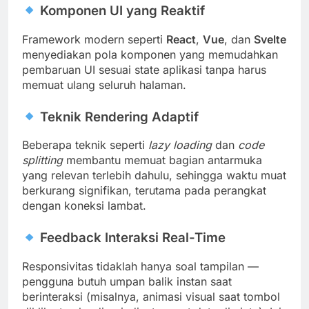
Komponen UI yang Reaktif
Framework modern seperti
React
,
Vue
, dan
Svelte
menyediakan pola komponen yang memudahkan
pembaruan UI sesuai state aplikasi tanpa harus
memuat ulang seluruh halaman.
Teknik Rendering Adaptif
Beberapa teknik seperti
lazy loading
dan
code
splitting
membantu memuat bagian antarmuka
yang relevan terlebih dahulu, sehingga waktu muat
berkurang signifikan, terutama pada perangkat
dengan koneksi lambat.
Feedback Interaksi Real-Time
Responsivitas tidaklah hanya soal tampilan —
pengguna butuh umpan balik instan saat
berinteraksi (misalnya, animasi visual saat tombol