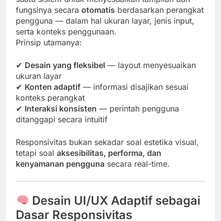
fungsinya secara
otomatis
berdasarkan perangkat
pengguna — dalam hal ukuran layar, jenis input,
serta konteks penggunaan.
Prinsip utamanya:
✔
Desain yang fleksibel
— layout menyesuaikan
ukuran layar
✔
Konten adaptif
— informasi disajikan sesuai
konteks perangkat
✔
Interaksi konsisten
— perintah pengguna
ditanggapi secara intuitif
Responsivitas bukan sekadar soal estetika visual,
tetapi soal
aksesibilitas, performa, dan
kenyamanan pengguna
secara real-time.
Desain UI/UX Adaptif sebagai
Dasar Responsivitas