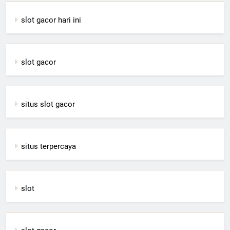
slot gacor hari ini
slot gacor
situs slot gacor
situs terpercaya
slot