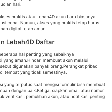
dian hari.
 akses praktis atau Lebah4D akun baru biasanya
usi cepat.Namun, akses yang praktis tetap harus
man digital tetap aman.
n Lebah4D Daftar
beberapa hal penting yang sebaiknya
di yang aman.Hindari membuat akun melalui
rsebut digunakan banyak orang.Perangkat pribadi
di tempat yang tidak semestinya.
ksi yang terputus saat mengisi formulir bisa membuat
simpan dengan baik.Ketiga, siapkan email atau nomor
k verifikasi, pemulihan akun, atau notifikasi penting