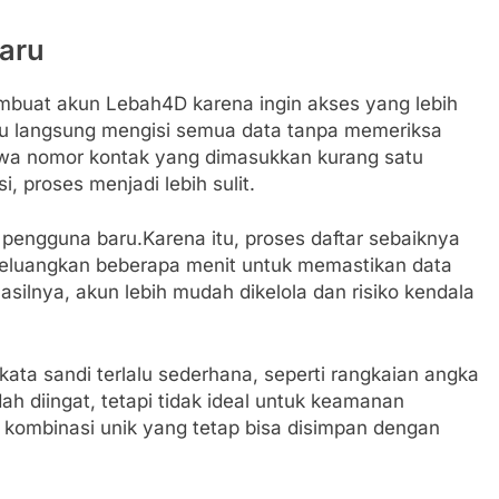
aru
buat akun Lebah4D karena ingin akses yang lebih
lu langsung mengisi semua data tanpa memeriksa
ahwa nomor kontak yang dimasukkan kurang satu
, proses menjadi lebih sulit.
da pengguna baru.Karena itu, proses daftar sebaiknya
eluangkan beberapa menit untuk memastikan data
ilnya, akun lebih mudah dikelola dan risiko kendala
ta sandi terlalu sederhana, seperti rangkaian angka
h diingat, tetapi tidak ideal untuk keamanan
 kombinasi unik yang tetap bisa disimpan dengan