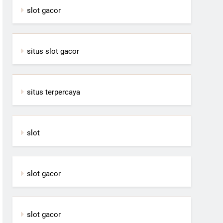
slot gacor
situs slot gacor
situs terpercaya
slot
slot gacor
slot gacor