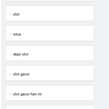
slot
situs
depo slot
slot gacor
slot gacor hari ini