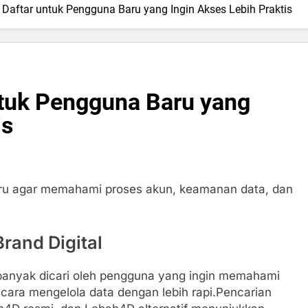
Daftar untuk Pengguna Baru yang Ingin Akses Lebih Praktis
tuk Pengguna Baru yang
is
ru agar memahami proses akun, keamanan data, dan
rand Digital
 banyak dicari oleh pengguna yang ingin memahami
cara mengelola data dengan lebih rapi.Pencarian