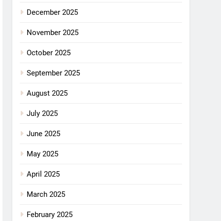
December 2025
November 2025
October 2025
September 2025
August 2025
July 2025
June 2025
May 2025
April 2025
March 2025
February 2025