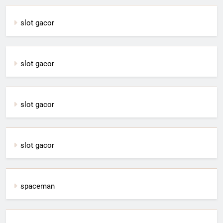
slot gacor
slot gacor
slot gacor
slot gacor
spaceman