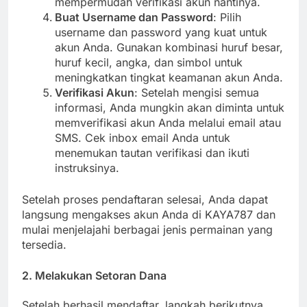
mempermudah verifikasi akun nantinya.
Buat Username dan Password
: Pilih
username dan password yang kuat untuk
akun Anda. Gunakan kombinasi huruf besar,
huruf kecil, angka, dan simbol untuk
meningkatkan tingkat keamanan akun Anda.
Verifikasi Akun
: Setelah mengisi semua
informasi, Anda mungkin akan diminta untuk
memverifikasi akun Anda melalui email atau
SMS. Cek inbox email Anda untuk
menemukan tautan verifikasi dan ikuti
instruksinya.
Setelah proses pendaftaran selesai, Anda dapat
langsung mengakses akun Anda di KAYA787 dan
mulai menjelajahi berbagai jenis permainan yang
tersedia.
2. Melakukan Setoran Dana
Setelah berhasil mendaftar, langkah berikutnya