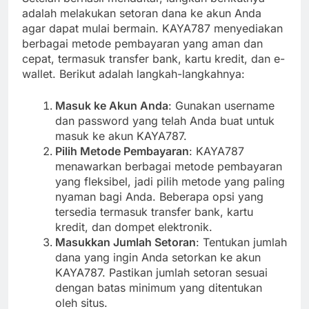
adalah melakukan setoran dana ke akun Anda
agar dapat mulai bermain. KAYA787 menyediakan
berbagai metode pembayaran yang aman dan
cepat, termasuk transfer bank, kartu kredit, dan e-
wallet. Berikut adalah langkah-langkahnya:
Masuk ke Akun Anda
: Gunakan username
dan password yang telah Anda buat untuk
masuk ke akun KAYA787.
Pilih Metode Pembayaran
: KAYA787
menawarkan berbagai metode pembayaran
yang fleksibel, jadi pilih metode yang paling
nyaman bagi Anda. Beberapa opsi yang
tersedia termasuk transfer bank, kartu
kredit, dan dompet elektronik.
Masukkan Jumlah Setoran
: Tentukan jumlah
dana yang ingin Anda setorkan ke akun
KAYA787. Pastikan jumlah setoran sesuai
dengan batas minimum yang ditentukan
oleh situs.