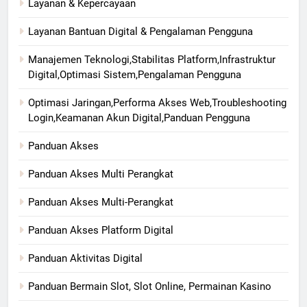
Layanan & Kepercayaan
Layanan Bantuan Digital & Pengalaman Pengguna
Manajemen Teknologi,Stabilitas Platform,Infrastruktur
Digital,Optimasi Sistem,Pengalaman Pengguna
Optimasi Jaringan,Performa Akses Web,Troubleshooting
Login,Keamanan Akun Digital,Panduan Pengguna
Panduan Akses
Panduan Akses Multi Perangkat
Panduan Akses Multi-Perangkat
Panduan Akses Platform Digital
Panduan Aktivitas Digital
Panduan Bermain Slot, Slot Online, Permainan Kasino