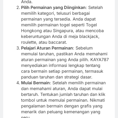
Anda.
Pilih Permainan yang Diinginkan
: Setelah
memilih kategori, telusuri berbagai
permainan yang tersedia. Anda dapat
memilih permainan togel seperti Togel
Hongkong atau Singapura, atau mencoba
keberuntungan Anda di meja blackjack,
roulette, atau baccarat.
Pelajari Aturan Permainan
: Sebelum
memulai taruhan, pastikan Anda memahami
aturan permainan yang Anda pilih. KAYA787
menyediakan informasi lengkap tentang
cara bermain setiap permainan, termasuk
panduan taruhan dan strategi dasar.
Mulai Bermain
: Setelah memilih permainan
dan memahami aturan, Anda dapat mulai
bertaruh. Tentukan jumlah taruhan dan klik
tombol untuk memulai permainan. Nikmati
pengalaman bermain dengan grafis yang
menarik dan peluang kemenangan yang
seru.