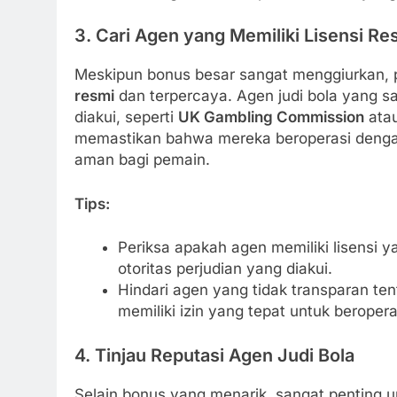
3. Cari Agen yang Memiliki Lisensi R
Meskipun bonus besar sangat menggiurkan, p
resmi
dan terpercaya. Agen judi bola yang sa
diakui, seperti
UK Gambling Commission
ata
memastikan bahwa mereka beroperasi dengan
aman bagi pemain.
Tips:
Periksa apakah agen memiliki lisensi y
otoritas perjudian yang diakui.
Hindari agen yang tidak transparan ten
memiliki izin yang tepat untuk beropera
4. Tinjau Reputasi Agen Judi Bola
Selain bonus yang menarik, sangat penting