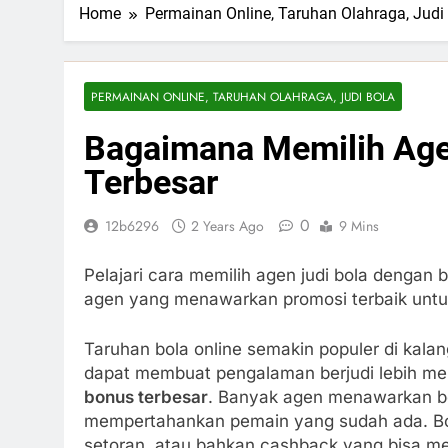
Home
Permainan Online, Taruhan Olahraga, Judi
PERMAINAN ONLINE, TARUHAN OLAHRAGA, JUDI BOLA
Bagaimana Memilih Age
Terbesar
0
12b6296
2 Years Ago
9 Mins
Pelajari cara memilih agen judi bola dengan
agen yang menawarkan promosi terbaik unt
Taruhan bola online semakin populer di kala
dapat membuat pengalaman berjudi lebih me
bonus terbesar
. Banyak agen menawarkan be
mempertahankan pemain yang sudah ada. Bo
setoran, atau bahkan cashback yang bisa m