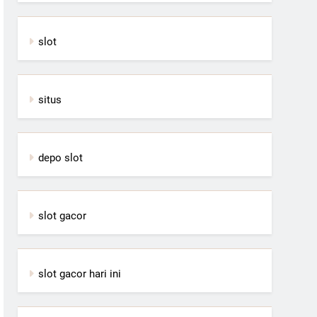
slot
situs
depo slot
slot gacor
slot gacor hari ini