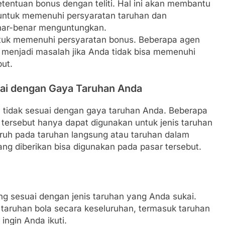
tentuan bonus dengan teliti. Hal ini akan membantu
ntuk memenuhi persyaratan taruhan dan
nar-benar menguntungkan.
ntuk memenuhi persyaratan bonus. Beberapa agen
 menjadi masalah jika Anda tidak bisa memenuhi
ut.
uai dengan Gaya Taruhan Anda
ka tidak sesuai dengan gaya taruhan Anda. Beberapa
tersebut hanya dapat digunakan untuk jenis taruhan
taruh pada taruhan langsung atau taruhan dalam
yang diberikan bisa digunakan pada pasar tersebut.
g sesuai dengan jenis taruhan yang Anda sukai.
taruhan bola secara keseluruhan, termasuk taruhan
ingin Anda ikuti.