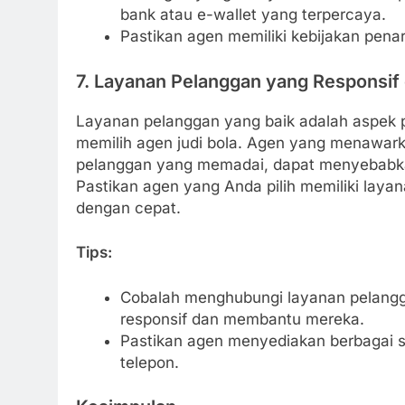
bank atau e-wallet yang terpercaya.
Pastikan agen memiliki kebijakan pena
7. Layanan Pelanggan yang Responsif
Layanan pelanggan yang baik adalah aspek pe
memilih agen judi bola. Agen yang menawarka
pelanggan yang memadai, dapat menyebabk
Pastikan agen yang Anda pilih memiliki lay
dengan cepat.
Tips:
Cobalah menghubungi layanan pelangg
responsif dan membantu mereka.
Pastikan agen menyediakan berbagai sal
telepon.