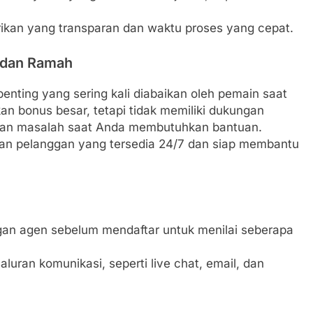
rikan yang transparan dan waktu proses yang cepat.
 dan Ramah
nting yang sering kali diabaikan oleh pemain saat
n bonus besar, tetapi tidak memiliki dukungan
an masalah saat Anda membutuhkan bantuan.
anan pelanggan yang tersedia 24/7 dan siap membantu
an agen sebelum mendaftar untuk menilai seberapa
uran komunikasi, seperti live chat, email, dan