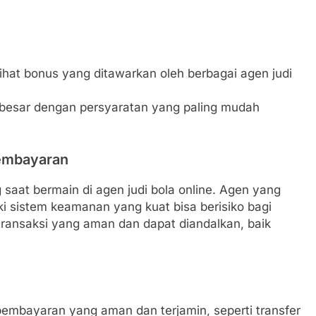
hat bonus yang ditawarkan oleh berbagai agen judi
besar dengan persyaratan yang paling mudah
Pembayaran
saat bermain di agen judi bola online. Agen yang
i sistem keamanan yang kuat bisa berisiko bagi
ransaksi yang aman dan dapat diandalkan, baik
embayaran yang aman dan terjamin, seperti transfer