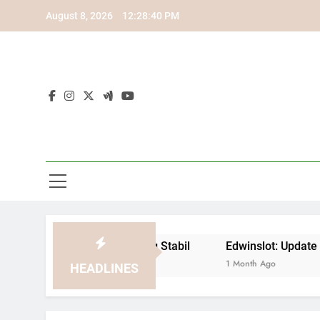
Skip
August 8, 2026
12:28:41 PM
to
content
Bitl
Dapatkan I
an Koneksi yang Stabil
Edwinslot: Update Informasi Te
1 Month Ago
HEADLINES