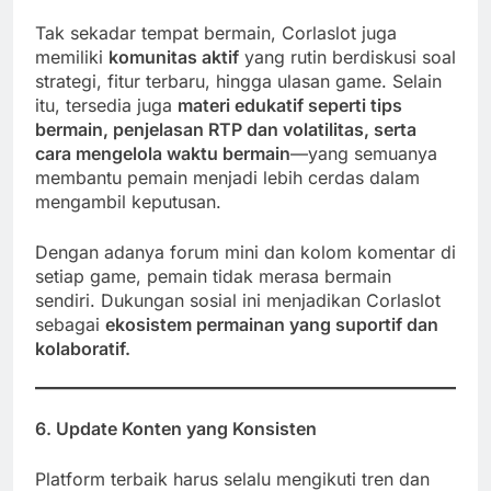
Tak sekadar tempat bermain, Corlaslot juga
memiliki
komunitas aktif
yang rutin berdiskusi soal
strategi, fitur terbaru, hingga ulasan game. Selain
itu, tersedia juga
materi edukatif seperti tips
bermain, penjelasan RTP dan volatilitas, serta
cara mengelola waktu bermain
—yang semuanya
membantu pemain menjadi lebih cerdas dalam
mengambil keputusan.
Dengan adanya forum mini dan kolom komentar di
setiap game, pemain tidak merasa bermain
sendiri. Dukungan sosial ini menjadikan Corlaslot
sebagai
ekosistem permainan yang suportif dan
kolaboratif.
6. Update Konten yang Konsisten
Platform terbaik harus selalu mengikuti tren dan