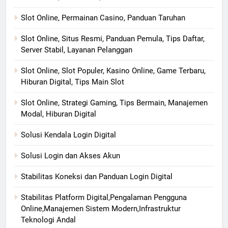
Slot Online, Permainan Casino, Panduan Taruhan
Slot Online, Situs Resmi, Panduan Pemula, Tips Daftar,
Server Stabil, Layanan Pelanggan
Slot Online, Slot Populer, Kasino Online, Game Terbaru,
Hiburan Digital, Tips Main Slot
Slot Online, Strategi Gaming, Tips Bermain, Manajemen
Modal, Hiburan Digital
Solusi Kendala Login Digital
Solusi Login dan Akses Akun
Stabilitas Koneksi dan Panduan Login Digital
Stabilitas Platform Digital,Pengalaman Pengguna
Online,Manajemen Sistem Modern,Infrastruktur
Teknologi Andal