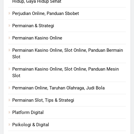
Hidup, Gaya Hidup Sehat
Perjudian Online, Panduan Sbobet
Permainan & Strategi
Permainan Kasino Online
Permainan Kasino Online, Slot Online, Panduan Bermain
Slot
Permainan Kasino Online, Slot Online, Panduan Mesin
Slot
Permainan Online, Taruhan Olahraga, Judi Bola
Permainan Slot, Tips & Strategi
Platform Digital
Psikologi & Digital