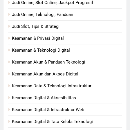
Judi Online, Slot Online, Jackpot Progresif
Judi Online, Teknologi, Panduan
Judi Slot, Tips & Strategi
Keamanan & Privasi Digital
Keamanan & Teknologi Digital
Keamanan Akun & Panduan Teknologi
Keamanan Akun dan Akses Digital
Keamanan Data & Teknologi Infrastruktur
Keamanan Digital & Aksesibilitas
Keamanan Digital & Infrastruktur Web
Keamanan Digital & Tata Kelola Teknologi