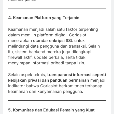
4. Keamanan Platform yang Terjamin
Keamanan menjadi salah satu faktor terpenting
dalam memilih platform digital. Corlaslot
menerapkan
standar enkripsi SSL
untuk
melindungi data pengguna dan transaksi. Selain
itu, sistem backend mereka juga dilengkapi
firewall aktif, update berkala, serta tidak
menyimpan informasi pribadi tanpa izin.
Selain aspek teknis,
transparansi informasi seperti
kebijakan privasi dan panduan permainan
menjadi
indikator bahwa Corlaslot berkomitmen terhadap
keamanan dan kenyamanan pengguna.
5. Komunitas dan Edukasi Pemain yang Kuat