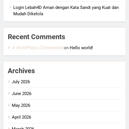
Login Lebah4D Aman dengan Kata Sandi yang Kuat dan
Mudah Dikelola
Recent Comments
A WordPress Commenter
on
Hello world!
Archives
July 2026
June 2026
May 2026
April 2026