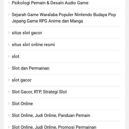
Psikologi Pemain & Desain Audio Game
Sejarah Game Waralaba Populer Nintendo Budaya Pop
Jepang Game RPG Anime dan Manga
situs slot gacor
situs slot online resmi
slot
Slot dan Permainan
slot gacor
Slot Gacor, RTP, Strategi Slot
Slot Online
Slot Online, Judi Online, Panduan Pemain
Slot Online, Judi Online, Promosi Permainan