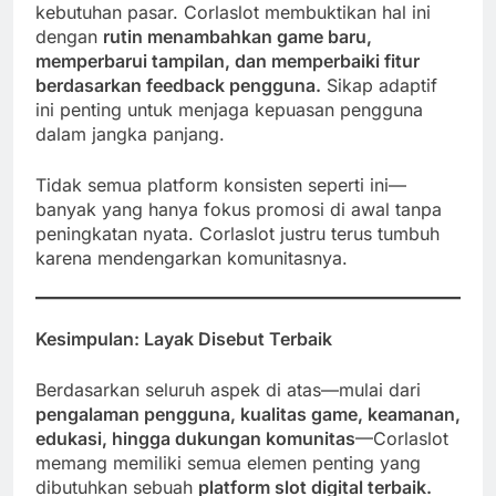
kebutuhan pasar. Corlaslot membuktikan hal ini
dengan
rutin menambahkan game baru,
memperbarui tampilan, dan memperbaiki fitur
berdasarkan feedback pengguna.
Sikap adaptif
ini penting untuk menjaga kepuasan pengguna
dalam jangka panjang.
Tidak semua platform konsisten seperti ini—
banyak yang hanya fokus promosi di awal tanpa
peningkatan nyata. Corlaslot justru terus tumbuh
karena mendengarkan komunitasnya.
Kesimpulan: Layak Disebut Terbaik
Berdasarkan seluruh aspek di atas—mulai dari
pengalaman pengguna, kualitas game, keamanan,
edukasi, hingga dukungan komunitas
—Corlaslot
memang memiliki semua elemen penting yang
dibutuhkan sebuah
platform slot digital terbaik.