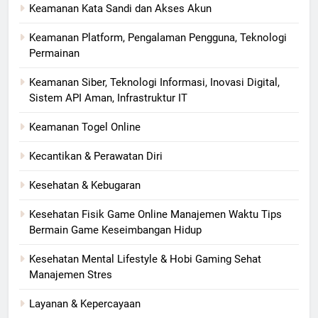
Keamanan Kata Sandi dan Akses Akun
Keamanan Platform, Pengalaman Pengguna, Teknologi
Permainan
Keamanan Siber, Teknologi Informasi, Inovasi Digital,
Sistem API Aman, Infrastruktur IT
Keamanan Togel Online
Kecantikan & Perawatan Diri
Kesehatan & Kebugaran
Kesehatan Fisik Game Online Manajemen Waktu Tips
Bermain Game Keseimbangan Hidup
Kesehatan Mental Lifestyle & Hobi Gaming Sehat
Manajemen Stres
Layanan & Kepercayaan