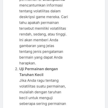
mencantumkan informasi
tentang volatilitas dalam
deskripsi game mereka. Cari
tahu apakah permainan
tersebut memiliki volatilitas
rendah, sedang, atau tinggi.
Ini akan memberi Anda
gambaran yang jelas
tentang jenis pengalaman
bermain yang dapat Anda
harapkan.
Uji Permainan dengan
Taruhan Kecil
Jika Anda ragu tentang
volatilitas suatu permainan,
mulailah dengan taruhan
kecil untuk menguji
seberapa sering permainan