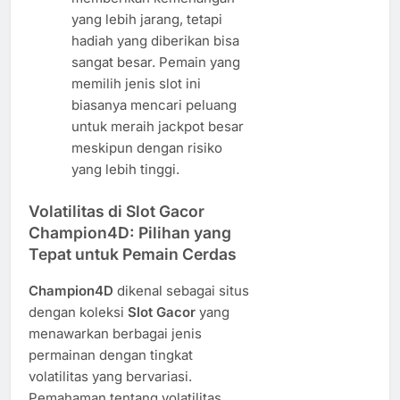
yang lebih jarang, tetapi
hadiah yang diberikan bisa
sangat besar. Pemain yang
memilih jenis slot ini
biasanya mencari peluang
untuk meraih jackpot besar
meskipun dengan risiko
yang lebih tinggi.
Volatilitas di Slot Gacor
Champion4D: Pilihan yang
Tepat untuk Pemain Cerdas
Champion4D
dikenal sebagai situs
dengan koleksi
Slot Gacor
yang
menawarkan berbagai jenis
permainan dengan tingkat
volatilitas yang bervariasi.
Pemahaman tentang volatilitas