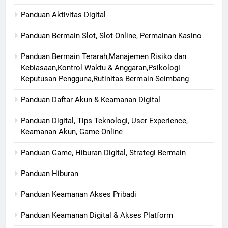
Panduan Aktivitas Digital
Panduan Bermain Slot, Slot Online, Permainan Kasino
Panduan Bermain Terarah,Manajemen Risiko dan
Kebiasaan,Kontrol Waktu & Anggaran,Psikologi
Keputusan Pengguna,Rutinitas Bermain Seimbang
Panduan Daftar Akun & Keamanan Digital
Panduan Digital, Tips Teknologi, User Experience,
Keamanan Akun, Game Online
Panduan Game, Hiburan Digital, Strategi Bermain
Panduan Hiburan
Panduan Keamanan Akses Pribadi
Panduan Keamanan Digital & Akses Platform