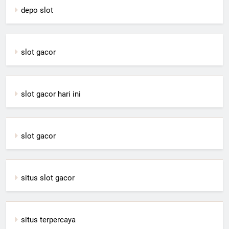
depo slot
slot gacor
slot gacor hari ini
slot gacor
situs slot gacor
situs terpercaya