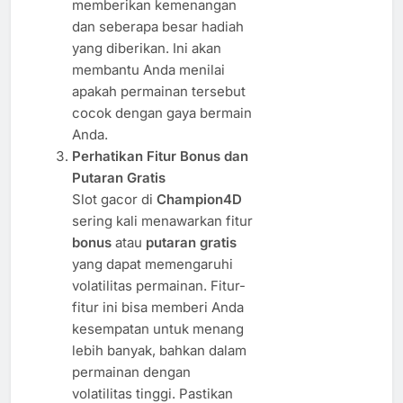
memberikan kemenangan
dan seberapa besar hadiah
yang diberikan. Ini akan
membantu Anda menilai
apakah permainan tersebut
cocok dengan gaya bermain
Anda.
Perhatikan Fitur Bonus dan
Putaran Gratis
Slot gacor di
Champion4D
sering kali menawarkan fitur
bonus
atau
putaran gratis
yang dapat memengaruhi
volatilitas permainan. Fitur-
fitur ini bisa memberi Anda
kesempatan untuk menang
lebih banyak, bahkan dalam
permainan dengan
volatilitas tinggi. Pastikan