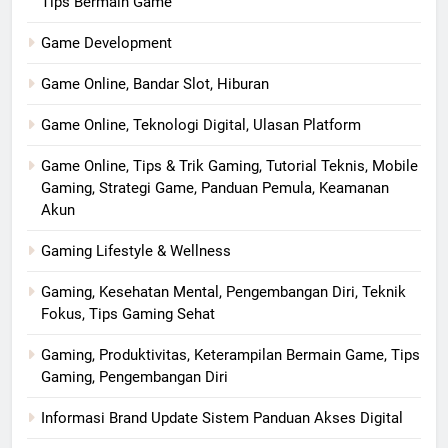
Tips Bermain Game
Game Development
Game Online, Bandar Slot, Hiburan
Game Online, Teknologi Digital, Ulasan Platform
Game Online, Tips & Trik Gaming, Tutorial Teknis, Mobile
Gaming, Strategi Game, Panduan Pemula, Keamanan
Akun
Gaming Lifestyle & Wellness
Gaming, Kesehatan Mental, Pengembangan Diri, Teknik
Fokus, Tips Gaming Sehat
Gaming, Produktivitas, Keterampilan Bermain Game, Tips
Gaming, Pengembangan Diri
Informasi Brand Update Sistem Panduan Akses Digital