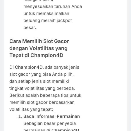
menyesuaikan taruhan Anda
untuk memaksimalkan
peluang meraih jackpot
besar.
Cara Memilih Slot Gacor
dengan Volatilitas yang
Tepat di Champion4D
Di
Champion4D
, ada banyak jenis
slot gacor yang bisa Anda pilih,
dan setiap jenis slot memiliki
tingkat volatilitas yang berbeda.
Berikut adalah beberapa tips untuk
memilih slot gacor berdasarkan
volatilitas yang tepat:
Baca Informasi Permainan
Sebagian besar penyedia
permainan di
Champion4D