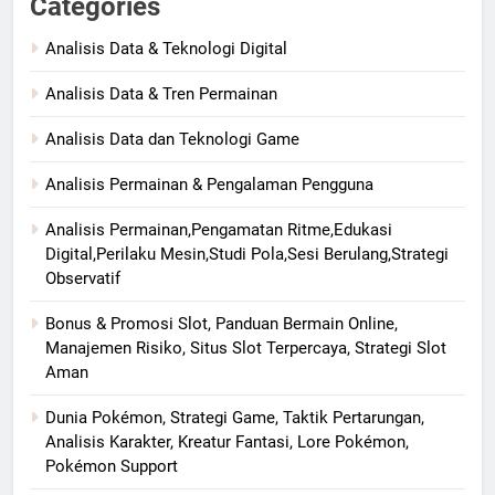
Categories
Analisis Data & Teknologi Digital
Analisis Data & Tren Permainan
Analisis Data dan Teknologi Game
Analisis Permainan & Pengalaman Pengguna
Analisis Permainan,Pengamatan Ritme,Edukasi
Digital,Perilaku Mesin,Studi Pola,Sesi Berulang,Strategi
Observatif
Bonus & Promosi Slot, Panduan Bermain Online,
Manajemen Risiko, Situs Slot Terpercaya, Strategi Slot
Aman
Dunia Pokémon, Strategi Game, Taktik Pertarungan,
Analisis Karakter, Kreatur Fantasi, Lore Pokémon,
Pokémon Support