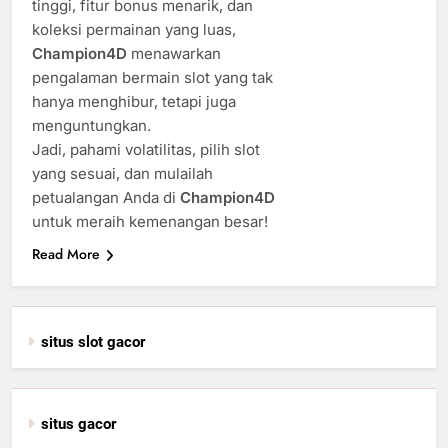
tinggi, fitur bonus menarik, dan
koleksi permainan yang luas,
Champion4D
menawarkan
pengalaman bermain slot yang tak
hanya menghibur, tetapi juga
menguntungkan.
Jadi, pahami volatilitas, pilih slot
yang sesuai, dan mulailah
petualangan Anda di
Champion4D
untuk meraih kemenangan besar!
Read More
situs slot gacor
situs gacor