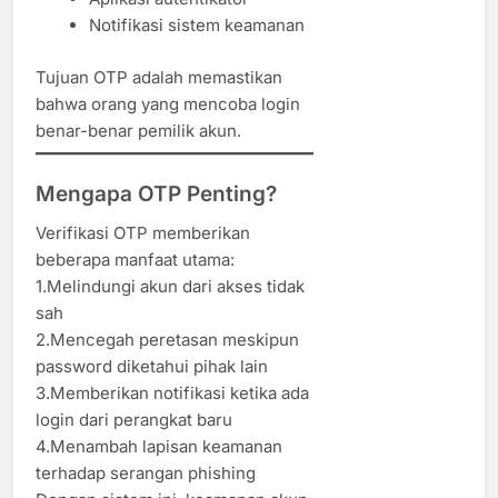
Notifikasi sistem keamanan
Tujuan OTP adalah memastikan
bahwa orang yang mencoba login
benar-benar pemilik akun.
Mengapa OTP Penting?
Verifikasi OTP memberikan
beberapa manfaat utama:
1.Melindungi akun dari akses tidak
sah
2.Mencegah peretasan meskipun
password diketahui pihak lain
3.Memberikan notifikasi ketika ada
login dari perangkat baru
4.Menambah lapisan keamanan
terhadap serangan phishing