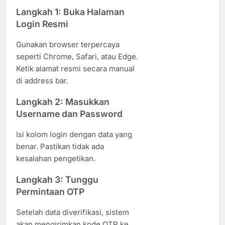
Langkah 1: Buka Halaman
Login Resmi
Gunakan browser terpercaya
seperti Chrome, Safari, atau Edge.
Ketik alamat resmi secara manual
di address bar.
Langkah 2: Masukkan
Username dan Password
Isi kolom login dengan data yang
benar. Pastikan tidak ada
kesalahan pengetikan.
Langkah 3: Tunggu
Permintaan OTP
Setelah data diverifikasi, sistem
akan mengirimkan kode OTP ke