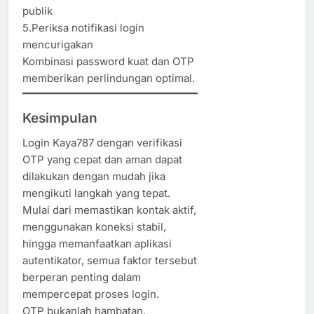
publik
5.Periksa notifikasi login
mencurigakan
Kombinasi password kuat dan OTP
memberikan perlindungan optimal.
Kesimpulan
Login Kaya787 dengan verifikasi
OTP yang cepat dan aman dapat
dilakukan dengan mudah jika
mengikuti langkah yang tepat.
Mulai dari memastikan kontak aktif,
menggunakan koneksi stabil,
hingga memanfaatkan aplikasi
autentikator, semua faktor tersebut
berperan penting dalam
mempercepat proses login.
OTP bukanlah hambatan,