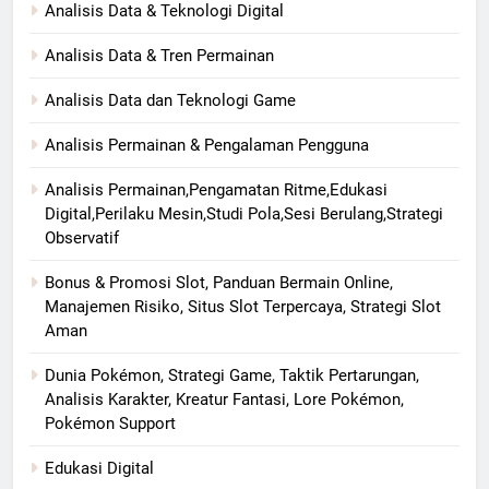
Analisis Data & Teknologi Digital
Analisis Data & Tren Permainan
Analisis Data dan Teknologi Game
Analisis Permainan & Pengalaman Pengguna
Analisis Permainan,Pengamatan Ritme,Edukasi
Digital,Perilaku Mesin,Studi Pola,Sesi Berulang,Strategi
Observatif
Bonus & Promosi Slot, Panduan Bermain Online,
Manajemen Risiko, Situs Slot Terpercaya, Strategi Slot
Aman
Dunia Pokémon, Strategi Game, Taktik Pertarungan,
Analisis Karakter, Kreatur Fantasi, Lore Pokémon,
Pokémon Support
Edukasi Digital