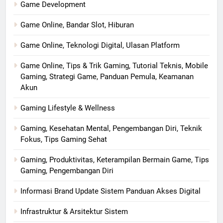
Game Development
Game Online, Bandar Slot, Hiburan
Game Online, Teknologi Digital, Ulasan Platform
Game Online, Tips & Trik Gaming, Tutorial Teknis, Mobile
Gaming, Strategi Game, Panduan Pemula, Keamanan
Akun
Gaming Lifestyle & Wellness
Gaming, Kesehatan Mental, Pengembangan Diri, Teknik
Fokus, Tips Gaming Sehat
Gaming, Produktivitas, Keterampilan Bermain Game, Tips
Gaming, Pengembangan Diri
Informasi Brand Update Sistem Panduan Akses Digital
Infrastruktur & Arsitektur Sistem