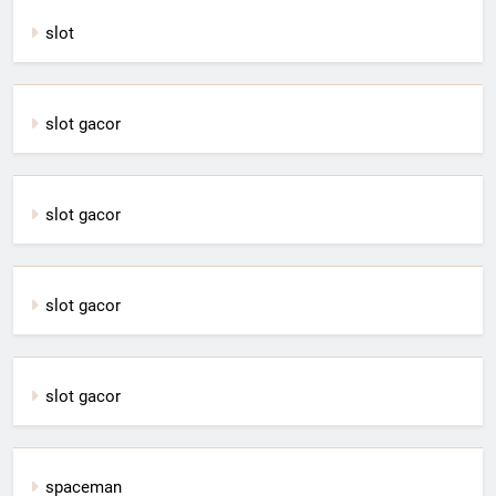
slot
slot gacor
slot gacor
slot gacor
slot gacor
spaceman