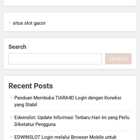
situs slot gacor
Search
SEARCH
Recent Posts
Panduan Membuka TIARA4D Login dengan Koneksi
yang Stabil
Edwinslot: Update Informasi Terbaru Hari Ini yang Perlu
Diketahui Pengguna
EDWINSLOT Login melalui Browser Mobile untuk