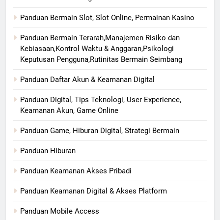
Panduan Bermain Slot, Slot Online, Permainan Kasino
Panduan Bermain Terarah,Manajemen Risiko dan
Kebiasaan,Kontrol Waktu & Anggaran,Psikologi
Keputusan Pengguna,Rutinitas Bermain Seimbang
Panduan Daftar Akun & Keamanan Digital
Panduan Digital, Tips Teknologi, User Experience,
Keamanan Akun, Game Online
Panduan Game, Hiburan Digital, Strategi Bermain
Panduan Hiburan
Panduan Keamanan Akses Pribadi
Panduan Keamanan Digital & Akses Platform
Panduan Mobile Access