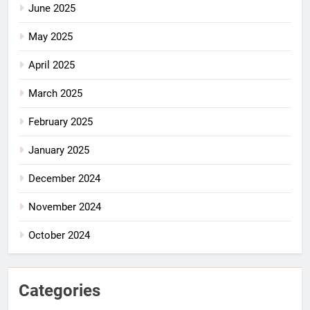
June 2025
May 2025
April 2025
March 2025
February 2025
January 2025
December 2024
November 2024
October 2024
Categories