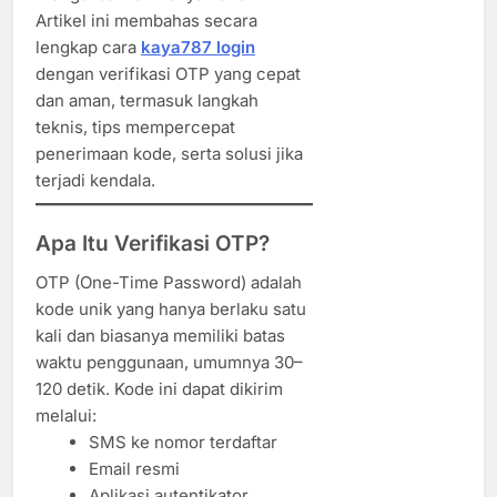
Artikel ini membahas secara
lengkap cara
kaya787 login
dengan verifikasi OTP yang cepat
dan aman, termasuk langkah
teknis, tips mempercepat
penerimaan kode, serta solusi jika
terjadi kendala.
Apa Itu Verifikasi OTP?
OTP (One-Time Password) adalah
kode unik yang hanya berlaku satu
kali dan biasanya memiliki batas
waktu penggunaan, umumnya 30–
120 detik. Kode ini dapat dikirim
melalui:
SMS ke nomor terdaftar
Email resmi
Aplikasi autentikator