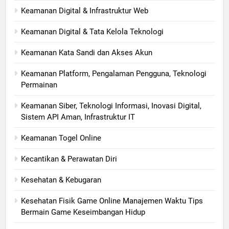
Keamanan Digital & Infrastruktur Web
Keamanan Digital & Tata Kelola Teknologi
Keamanan Kata Sandi dan Akses Akun
Keamanan Platform, Pengalaman Pengguna, Teknologi
Permainan
Keamanan Siber, Teknologi Informasi, Inovasi Digital,
Sistem API Aman, Infrastruktur IT
Keamanan Togel Online
Kecantikan & Perawatan Diri
Kesehatan & Kebugaran
Kesehatan Fisik Game Online Manajemen Waktu Tips
Bermain Game Keseimbangan Hidup