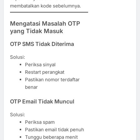
membatalkan kode sebelumnya.
Mengatasi Masalah OTP
yang Tidak Masuk
OTP SMS Tidak Diterima
Solusi:
Periksa sinyal
Restart perangkat
Pastikan nomor terdaftar
benar
OTP Email Tidak Muncul
Solusi:
Periksa spam
Pastikan email tidak penuh
Tunggu beberapa menit