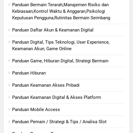
Panduan Bermain Terarah,Manajemen Risiko dan
Kebiasaan,Kontrol Waktu & Anggaran,Psikologi
Keputusan Pengguna,Rutinitas Bermain Seimbang
Panduan Daftar Akun & Keamanan Digital
Panduan Digital, Tips Teknologi, User Experience,
Keamanan Akun, Game Online
Panduan Game, Hiburan Digital, Strategi Bermain
Panduan Hiburan
Panduan Keamanan Akses Pribadi
Panduan Keamanan Digital & Akses Platform
Panduan Mobile Access
Panduan Pemain / Strategi & Tips / Analisa Slot