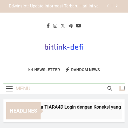
Skip
EDWINSLOT Login melalui Browser Mobile untuk
to
Pengalaman Lebih Efisien
content
Login Edwinslot dan Solusi Saat Halaman Tidak
Bisa Dibuka dengan Langkah yang Aman dan
Terarah
Panduan Membuka TIARA4D Login dengan
Koneksi yang Stabil
Edwinslot: Update Informasi Terbaru Hari Ini yang
Perlu Diketahui Pengguna
EDWINSLOT Login melalui Browser Mobile untuk
Pengalaman Lebih Efisien
Bitlink Defi
Dapatkan Informasi Terbaru Seputar Dunia
Login Edwinslot dan Solusi Saat Halaman Tidak
NEWSLETTER
RANDOM NEWS
Bisa Dibuka dengan Langkah yang Aman dan
DeFi Di Bitlink Defi.
Terarah
MENU
nduan Membuka TIARA4D Login dengan Koneksi yang Stabil
HEADLINES
Weeks Ago