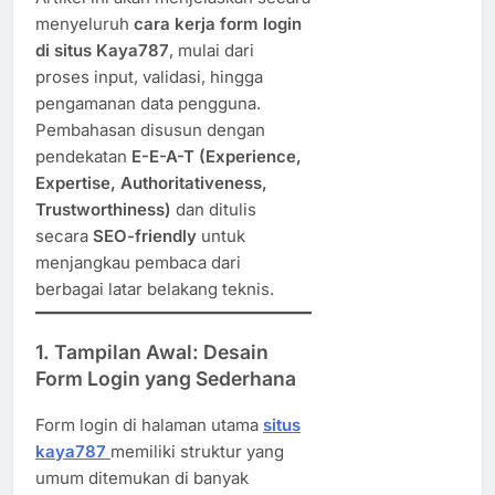
menyeluruh
cara kerja form login
di situs Kaya787
, mulai dari
proses input, validasi, hingga
pengamanan data pengguna.
Pembahasan disusun dengan
pendekatan
E-E-A-T (Experience,
Expertise, Authoritativeness,
Trustworthiness)
dan ditulis
secara
SEO-friendly
untuk
menjangkau pembaca dari
berbagai latar belakang teknis.
1. Tampilan Awal: Desain
Form Login yang Sederhana
Form login di halaman utama
situs
kaya787
memiliki struktur yang
umum ditemukan di banyak