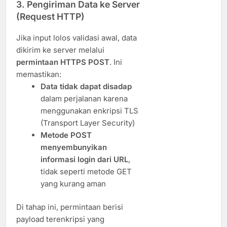
3. Pengiriman Data ke Server
(Request HTTP)
Jika input lolos validasi awal, data
dikirim ke server melalui
permintaan HTTPS POST
. Ini
memastikan:
Data tidak dapat disadap
dalam perjalanan karena
menggunakan enkripsi TLS
(Transport Layer Security)
Metode POST
menyembunyikan
informasi login dari URL
,
tidak seperti metode GET
yang kurang aman
Di tahap ini, permintaan berisi
payload terenkripsi yang