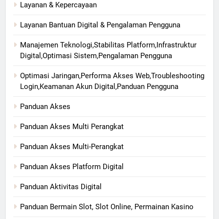
Layanan & Kepercayaan
Layanan Bantuan Digital & Pengalaman Pengguna
Manajemen Teknologi,Stabilitas Platform,Infrastruktur
Digital,Optimasi Sistem,Pengalaman Pengguna
Optimasi Jaringan,Performa Akses Web,Troubleshooting
Login,Keamanan Akun Digital,Panduan Pengguna
Panduan Akses
Panduan Akses Multi Perangkat
Panduan Akses Multi-Perangkat
Panduan Akses Platform Digital
Panduan Aktivitas Digital
Panduan Bermain Slot, Slot Online, Permainan Kasino