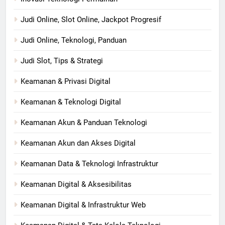
Judi Online, Slot Online, Jackpot Progresif
Judi Online, Teknologi, Panduan
Judi Slot, Tips & Strategi
Keamanan & Privasi Digital
Keamanan & Teknologi Digital
Keamanan Akun & Panduan Teknologi
Keamanan Akun dan Akses Digital
Keamanan Data & Teknologi Infrastruktur
Keamanan Digital & Aksesibilitas
Keamanan Digital & Infrastruktur Web