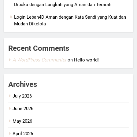
Dibuka dengan Langkah yang Aman dan Terarah
Login Lebah4D Aman dengan Kata Sandi yang Kuat dan
Mudah Dikelola
Recent Comments
A WordPress Commenter
on
Hello world!
Archives
July 2026
June 2026
May 2026
April 2026