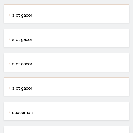
slot gacor
slot gacor
slot gacor
slot gacor
spaceman