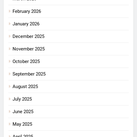
February 2026
January 2026
December 2025
November 2025
October 2025
September 2025
August 2025
July 2025
June 2025
May 2025
April 2025