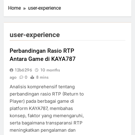
Home
user-experience
user-experience
Perbandingan Rasio RTP
Antara Game di KAYA787
12b6296
10 months
ago
0
8 mins
Analisis komprehensif tentang
perbandingan rasio RTP (Return to
Player) pada berbagai game di
platform KAYA787, membahas
konsep, faktor yang memengaruhi,
serta bagaimana transparansi RTP
meningkatkan pengalaman dan