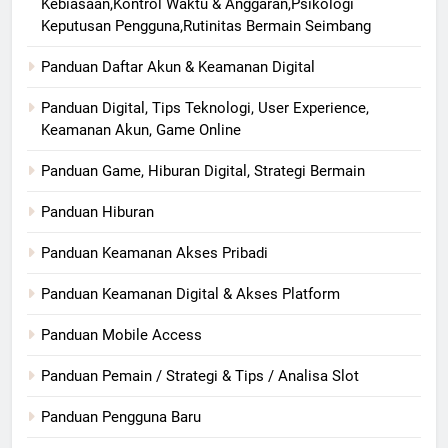
Kebiasaan,Kontrol Waktu & Anggaran,Psikologi
Keputusan Pengguna,Rutinitas Bermain Seimbang
Panduan Daftar Akun & Keamanan Digital
Panduan Digital, Tips Teknologi, User Experience,
Keamanan Akun, Game Online
Panduan Game, Hiburan Digital, Strategi Bermain
Panduan Hiburan
Panduan Keamanan Akses Pribadi
Panduan Keamanan Digital & Akses Platform
Panduan Mobile Access
Panduan Pemain / Strategi & Tips / Analisa Slot
Panduan Pengguna Baru