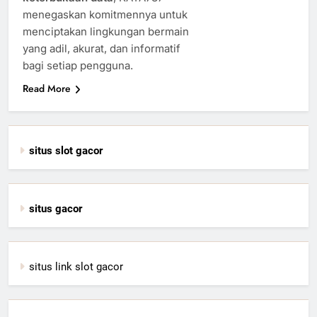
menegaskan komitmennya untuk
menciptakan lingkungan bermain
yang adil, akurat, dan informatif
bagi setiap pengguna.
Read More
situs slot gacor
situs gacor
situs link slot gacor