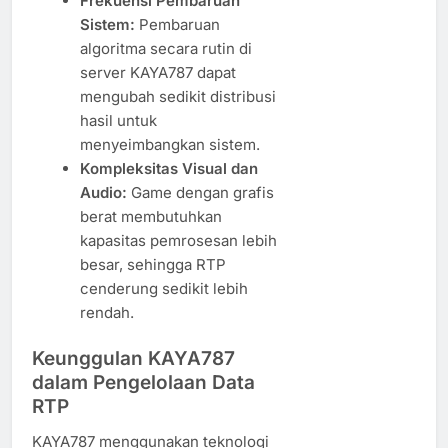
Frekuensi Pembaruan
Sistem:
Pembaruan
algoritma secara rutin di
server KAYA787 dapat
mengubah sedikit distribusi
hasil untuk
menyeimbangkan sistem.
Kompleksitas Visual dan
Audio:
Game dengan grafis
berat membutuhkan
kapasitas pemrosesan lebih
besar, sehingga RTP
cenderung sedikit lebih
rendah.
Keunggulan KAYA787
dalam Pengelolaan Data
RTP
KAYA787 menggunakan teknologi