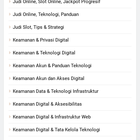
Judi Online, Slot Online, Jackpot Progresif
Judi Online, Teknologi, Panduan
Judi Slot, Tips & Strategi
Keamanan & Privasi Digital
Keamanan & Teknologi Digital
Keamanan Akun & Panduan Teknologi
Keamanan Akun dan Akses Digital
Keamanan Data & Teknologi Infrastruktur
Keamanan Digital & Aksesibilitas
Keamanan Digital & Infrastruktur Web
Keamanan Digital & Tata Kelola Teknologi